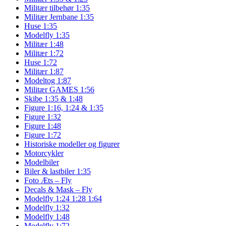
Militær tilbehør 1:35
Militær Jernbane 1:35
Huse 1:35
Modelfly 1:35
Militær 1:48
Militær 1:72
Huse 1:72
Militær 1:87
Modeltog 1:87
Militær GAMES 1:56
Skibe 1:35 & 1:48
Figure 1:16, 1:24 & 1:35
Figure 1:32
Figure 1:48
Figure 1:72
Historiske modeller og figurer
Motorcykler
Modelbiler
Biler & lastbiler 1:35
Foto Æts – Fly
Decals & Mask – Fly
Modelfly 1:24 1:28 1:64
Modelfly 1:32
Modelfly 1:48
Modelfly 1:72