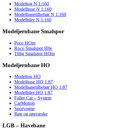
Modeltog N 1:160
Modelhuse N 1:160
Modelbanetilbehør N 1:160
Modelbiler N 1:160
Modeljernbane Smalspor
Peco HOm
Roco Smalspor H0e
Tillig Smalspor HOm
Modeljernbane HO
Modeltog HO
Modelhuse HO 1:87
Modelbanetilbebør HO 1:87
Modelbiler HO 1:87
Faller Car – System
CarMotion
Sporvogne
Røg og røgvæske
LGB – Havebane