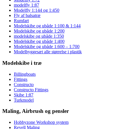
modelfly 1:87
Modelfly 1:144 og 1:450
Fly af balsatræ
Rumfart
Modelskibe og ubåde 1:100 & 1:144
Modelskibe og ubåde 1:200
modelskibe og ubåde 1:350
Modelskibe og ubåde 1:400
Modelskibe og ubåde 1:600 – 1:700
Modelbyggesæt alle størrelse i plastik
Modelskibe i træ
Billingboats
Fittings
Constructo
Constructo Fittings
Skibe 1:87
Turkmodel
Maling, Airbrush og pensler
Hobbyzone Workshop system
Revell Maling