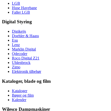
LGB
Huse Havebane
Faller LGB
Digital Styring
Digikeijs
Doehler & Haass
Esu
Lenz
Marklin Digital
Qdecoder
Roco Digital Z21
Uhlenbrock
Zimo
Elektronik tilbehør
Kataloger, blade og film
Kataloger
Bøger og film
Kalender
Wilesco Dampmaskiner