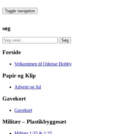
Skip
to
Toggle navigation
the
content
søg
Søg
Søg
efter:
Forside
Velkommen til Odense Hobby
Papir og Klip
Advent og Jul
Gavekort
Gavekort
Militær – Plastikbyggesæt
Militær 1:35 & 1:25