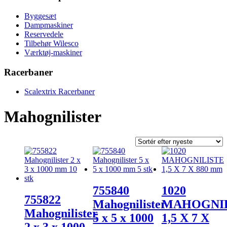
Byggesæt
Dampmaskiner
Reservedele
Tilbehør Wilesco
Værktøj-maskiner
Racerbaner
Scalextrix Racerbaner
Mahognilister
755840
1020
755822
Mahognilister
MAHOGNIL
Mahognilister
5 x 5 x 1000
1,5 X 7 X