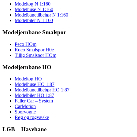
Modeltog N 1:160
Modelhuse N 1:160
Modelbanetilbehør N 1:160
Modelbiler N 1:160
Modeljernbane Smalspor
Peco HOm
Roco Smalspor H0e
Tillig Smalspor HOm
Modeljernbane HO
Modeltog HO
Modelhuse HO 1:87
Modelbanetilbebør HO 1:87
Modelbiler HO 1:87
Faller Car – System
CarMotion
Sporvogne
Røg og røgvæske
LGB – Havebane