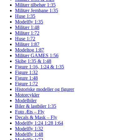
Militær tilbehør 1:35
Militær Jernbane 1:35
Huse 1:35
Modelfly 1:35
Militær 1:48
Militær 1:72
Huse 1:72
Militær 1:87
Modeltog 1:87
Militær GAMES 1:56
Skibe 1:35 & 1:48
Figure 1:16, 1:24 & 1:35
Figure 1:32
Figure 1:48
Figure 1:72
Historiske modeller og figurer
Motorcykler
Modelbiler
Biler & lastbiler 1:35
Foto Æts – Fly
Decals & Mask – Fly
Modelfly 1:24 1:28 1:64
Modelfly 1:32
Modelfly 1:48
Modelfly 1:72