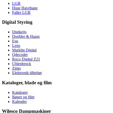
LGB
Huse Havebane
Faller LGB
Digital Styring
Digikeijs
Doehler & Haass
Esu
Lenz
Marklin Digital
Qdecoder
Roco Digital Z21
Uhlenbrock
Zimo
Elektronik tilbehør
Kataloger, blade og film
Kataloger
Bøger og film
Kalender
Wilesco Dampmaskiner