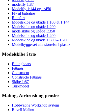
modelfly 1:87
Modelfly 1:144 og 1:450
Fly af balsatræ
Rumfart
Modelskibe og ubåde 1:100 & 1:144
Modelskibe og ubåde 1:200
modelskibe og ubåde 1:350
Modelskibe og ubåde 1:400
Modelskibe og ubåde 1:600 – 1:700
Modelbyggesæt alle størrelse i plastik
Modelskibe i træ
Billingboats
Fittings
Constructo
Constructo Fittings
Skibe 1:87
Turkmodel
Maling, Airbrush og pensler
Hobbyzone Workshop system
Revell Maling