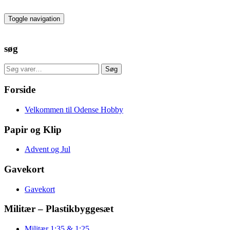
Skip
to
Toggle navigation
the
content
søg
Søg
Søg
efter:
Forside
Velkommen til Odense Hobby
Papir og Klip
Advent og Jul
Gavekort
Gavekort
Militær – Plastikbyggesæt
Militær 1:35 & 1:25