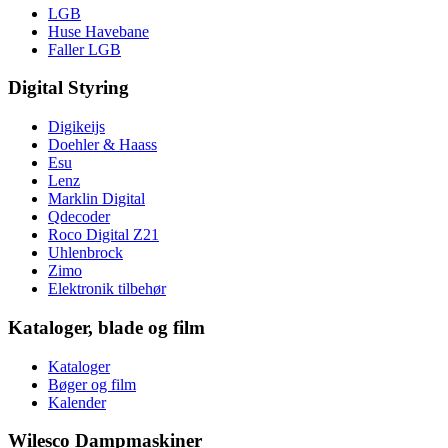
LGB
Huse Havebane
Faller LGB
Digital Styring
Digikeijs
Doehler & Haass
Esu
Lenz
Marklin Digital
Qdecoder
Roco Digital Z21
Uhlenbrock
Zimo
Elektronik tilbehør
Kataloger, blade og film
Kataloger
Bøger og film
Kalender
Wilesco Dampmaskiner