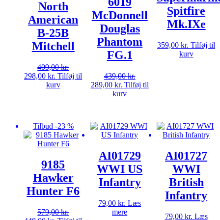
6019
North
Spitfire
McDonnell
American
Mk.IXe
Douglas
B-25B
Phantom
Mitchell
359,00
kr.
Tilføj til
FG.1
kurv
409,00
kr.
Den
Den
298,00
kr.
Tilføj til
439,00
kr.
oprindelige
aktuelle
Den
Den
kurv
289,00
kr.
Tilføj til
pris
pris
oprindelige
aktuelle
kurv
var:
er:
pris
pris
409,00 kr..
298,00 kr..
var:
er:
439,00 kr..
289,00 kr..
Tilbud -23 %
AI01729
AI01727
9185
WWI US
WWI
Hawker
Infantry
British
Hunter F6
Infantry
79,00
kr.
Læs
579,00
kr.
mere
79,00
kr.
Læs