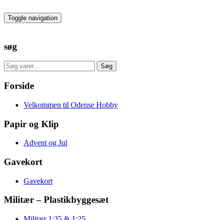
Skip
to
Toggle navigation
the
content
søg
Søg
Søg
efter:
Forside
Velkommen til Odense Hobby
Papir og Klip
Advent og Jul
Gavekort
Gavekort
Militær – Plastikbyggesæt
Militær 1:35 & 1:25