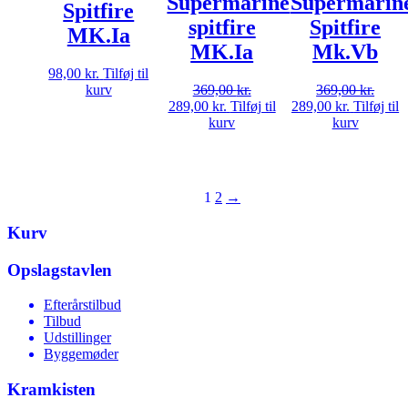
Supermarine
Supermarin
Spitfire
spitfire
Spitfire
MK.Ia
MK.Ia
Mk.Vb
98,00
kr.
Tilføj til
kurv
369,00
kr.
369,00
kr.
Den
Den
Den
Den
289,00
kr.
Tilføj til
289,00
kr.
Tilføj til
oprindelige
aktuelle
oprindelige
aktuelle
kurv
kurv
pris
pris
pris
pris
var:
er:
var:
er:
369,00 kr..
289,00 kr..
369,00 kr..
289,00 kr.
1
2
→
Kurv
Opslagstavlen
Efterårstilbud
Tilbud
Udstillinger
Byggemøder
Kramkisten