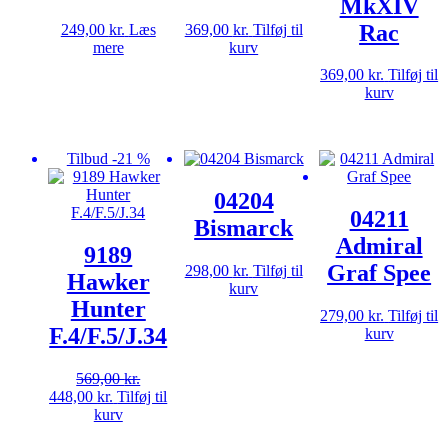
MkXIV
Rac
249,00
kr.
Læs
369,00
kr.
Tilføj til
mere
kurv
369,00
kr.
Tilføj til
kurv
Tilbud -21 %
04204
04211
Bismarck
Admiral
9189
Graf Spee
298,00
kr.
Tilføj til
Hawker
kurv
Hunter
279,00
kr.
Tilføj til
F.4/F.5/J.34
kurv
569,00
kr.
Den
Den
448,00
kr.
Tilføj til
oprindelige
aktuelle
kurv
pris
pris