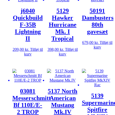
j6040
5129
50191
Quickbuild
Hawker
Dambusters
F-35B
Hurricane
80th
Lightning
Mk. I
gavesæt
II
Tropical
679,00
kr.
Tilføj til
kurv
209,00
kr.
Tilføj til
398,00
kr.
Tilføj til
kurv
kurv
03081
5137 North
5139
Messerschmitt
American
Supermarin
Bf 110E/E-
Mustang
Spitfire
2 TROP
Mk.IV