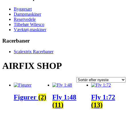
Byggesæt
Dampmaskiner
Reservedele
Tilbehør Wilesco
Værktøj-maskiner
Racerbaner
Scalextrix Racerbaner
AIRFIX SHOP
Figurer
(2)
Fly 1:48
Fly 1:72
(11)
(13)