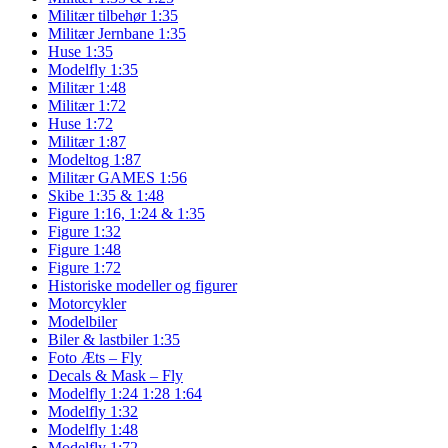
Militær tilbehør 1:35
Militær Jernbane 1:35
Huse 1:35
Modelfly 1:35
Militær 1:48
Militær 1:72
Huse 1:72
Militær 1:87
Modeltog 1:87
Militær GAMES 1:56
Skibe 1:35 & 1:48
Figure 1:16, 1:24 & 1:35
Figure 1:32
Figure 1:48
Figure 1:72
Historiske modeller og figurer
Motorcykler
Modelbiler
Biler & lastbiler 1:35
Foto Æts – Fly
Decals & Mask – Fly
Modelfly 1:24 1:28 1:64
Modelfly 1:32
Modelfly 1:48
Modelfly 1:72