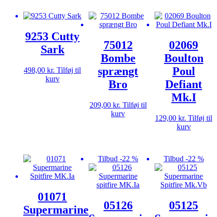
var:
er:
569,00 kr..
448,00 kr..
9253 Cutty
75012
02069
Sark
Bombe
Boulton
sprængt
Poul
498,00
kr.
Tilføj til
kurv
Bro
Defiant
Mk.I
209,00
kr.
Tilføj til
kurv
129,00
kr.
Tilføj til
kurv
Tilbud -22 %
Tilbud -22 %
01071
05126
05125
Supermarine