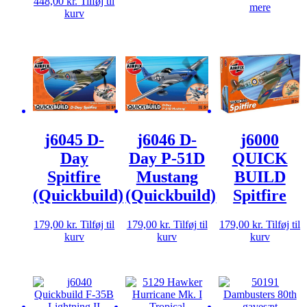
Den
Den
448,00
kr.
Tilføj til
mere
oprindelige
aktuelle
kurv
pris
pris
var:
er:
579,00 kr..
448,00 kr..
j6045 D-
j6046 D-
j6000
Day
Day P-51D
QUICK
Spitfire
Mustang
BUILD
(Quickbuild)
(Quickbuild)
Spitfire
179,00
kr.
Tilføj til
179,00
kr.
Tilføj til
179,00
kr.
Tilføj til
kurv
kurv
kurv