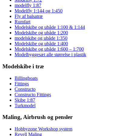
modelfly 1:87
Modelfly 1:144 og 1:450
Fly af balsatræ
Rumfart
Modelskibe og ubåde 1:100 & 1:144
Modelskibe og ubåde 1:200
modelskibe og ubåde 1:350
Modelskibe og ubåde 1:400
Modelskibe og ubåde 1:600 – 1:700
Modelbyggesæt alle størrelse i plastik
Modelskibe i træ
Billingboats
Fittings
Constructo
Constructo Fittings
Skibe 1:87
Turkmodel
Maling, Airbrush og pensler
Hobbyzone Workshop system
Revell Maling