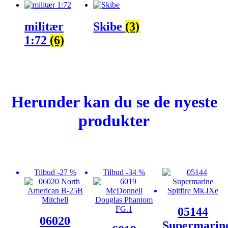
militær
Skibe
(3)
1:72
(6)
Herunder kan du se de nyeste
produkter
Tilbud -27 %
Tilbud -34 %
05144
06020
Supermarin