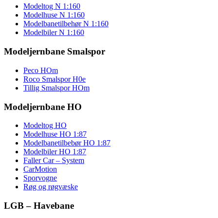
Modeltog N 1:160
Modelhuse N 1:160
Modelbanetilbehør N 1:160
Modelbiler N 1:160
Modeljernbane Smalspor
Peco HOm
Roco Smalspor H0e
Tillig Smalspor HOm
Modeljernbane HO
Modeltog HO
Modelhuse HO 1:87
Modelbanetilbebør HO 1:87
Modelbiler HO 1:87
Faller Car – System
CarMotion
Sporvogne
Røg og røgvæske
LGB – Havebane