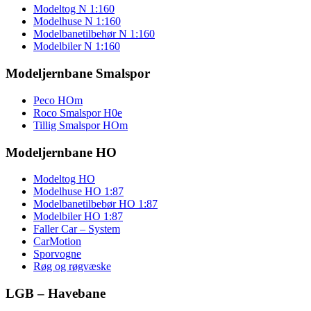
Modeltog N 1:160
Modelhuse N 1:160
Modelbanetilbehør N 1:160
Modelbiler N 1:160
Modeljernbane Smalspor
Peco HOm
Roco Smalspor H0e
Tillig Smalspor HOm
Modeljernbane HO
Modeltog HO
Modelhuse HO 1:87
Modelbanetilbebør HO 1:87
Modelbiler HO 1:87
Faller Car – System
CarMotion
Sporvogne
Røg og røgvæske
LGB – Havebane