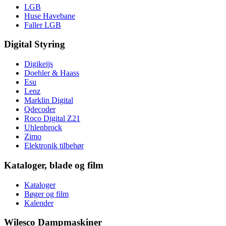
LGB
Huse Havebane
Faller LGB
Digital Styring
Digikeijs
Doehler & Haass
Esu
Lenz
Marklin Digital
Qdecoder
Roco Digital Z21
Uhlenbrock
Zimo
Elektronik tilbehør
Kataloger, blade og film
Kataloger
Bøger og film
Kalender
Wilesco Dampmaskiner