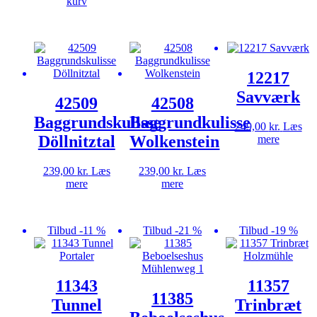
oprindelige
aktuelle
kurv
pris
pris
var:
er:
439,00 kr..
379,00 kr..
12217
Savværk
42509
42508
Baggrundskulisse
Baggrundkulisse
249,00
kr.
Læs
Döllnitztal
Wolkenstein
mere
239,00
kr.
Læs
239,00
kr.
Læs
mere
mere
Tilbud -11 %
Tilbud -21 %
Tilbud -19 %
11343
11357
11385
Tunnel
Trinbræt