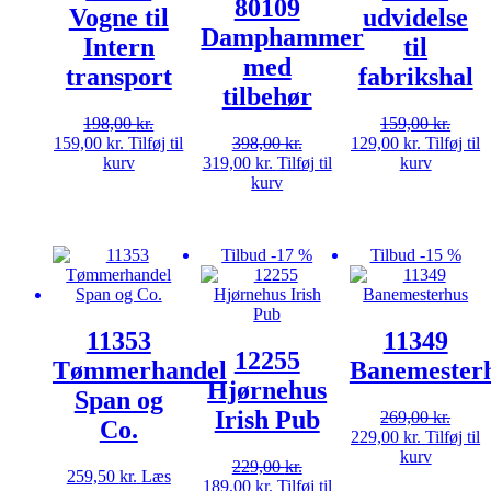
80109
Vogne til
udvidelse
Damphammer
Intern
til
med
transport
fabrikshal
tilbehør
198,00
kr.
159,00
kr.
Den
Den
Den
Den
159,00
kr.
Tilføj til
398,00
kr.
129,00
kr.
Tilføj til
oprindelige
aktuelle
Den
Den
oprindelige
aktuelle
kurv
319,00
kr.
Tilføj til
kurv
pris
pris
oprindelige
aktuelle
pris
pris
kurv
var:
er:
pris
pris
var:
er:
198,00 kr..
159,00 kr..
var:
er:
159,00 kr..
129,00 kr.
398,00 kr..
319,00 kr..
Tilbud -17 %
Tilbud -15 %
11353
11349
12255
Tømmerhandel
Banemester
Hjørnehus
Span og
Irish Pub
269,00
kr.
Co.
Den
Den
229,00
kr.
Tilføj til
oprindelige
aktuelle
kurv
229,00
kr.
pris
pris
259,50
kr.
Læs
Den
Den
189,00
kr.
Tilføj til