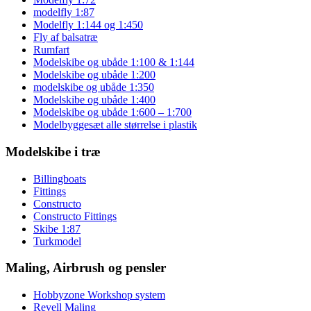
modelfly 1:87
Modelfly 1:144 og 1:450
Fly af balsatræ
Rumfart
Modelskibe og ubåde 1:100 & 1:144
Modelskibe og ubåde 1:200
modelskibe og ubåde 1:350
Modelskibe og ubåde 1:400
Modelskibe og ubåde 1:600 – 1:700
Modelbyggesæt alle størrelse i plastik
Modelskibe i træ
Billingboats
Fittings
Constructo
Constructo Fittings
Skibe 1:87
Turkmodel
Maling, Airbrush og pensler
Hobbyzone Workshop system
Revell Maling