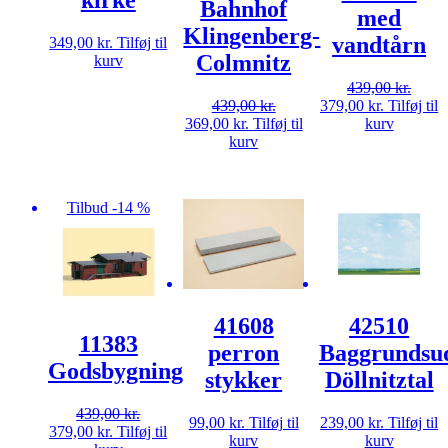
Bahnhof
med
Klingenberg-
vandtårn
349,00
kr.
Tilføj til
Colmnitz
kurv
439,00
kr.
Den
Den
439,00
kr.
379,00
kr.
Tilføj til
Den
Den
oprindelige
aktuelle
369,00
kr.
Tilføj til
kurv
oprindelige
aktuelle
pris
pris
kurv
pris
pris
var:
er:
var:
er:
439,00 kr..
379,00 kr.
439,00 kr..
369,00 kr..
Tilbud -14 %
41608
42510
11383
perron
Baggrundsud
Godsbygning
stykker
Döllnitztal
439,00
kr.
99,00
kr.
Tilføj til
239,00
kr.
Tilføj til
Den
Den
379,00
kr.
Tilføj til
kurv
kurv