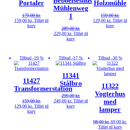
Beboelseshus
Portaler
Holzmühle
Mühlenweg
1
179,00
kr.
159,00
kr.
Den
Den
Den
Den
159,00
kr.
Tilføj til
129,00
kr.
Tilføj til
oprindelige
aktuelle
oprindelige
aktuelle
kurv
kurv
289,00
kr.
pris
pris
pris
pris
Den
Den
229,00
kr.
Tilføj til
var:
er:
var:
er:
oprindelige
aktuelle
kurv
179,00 kr..
159,00 kr..
159,00 kr..
129,00 kr.
pris
pris
var:
er:
289,00 kr..
229,00 kr..
Tilbud -19 %
Tilbud -17 %
Tilbud -30 %
11341
11427
Stålbro
11322
Transformerstation
Vogterhus
299,00
kr.
med
Den
Den
159,00
kr.
249,00
kr.
Tilføj til
Den
Den
oprindelige
aktuelle
129,00
kr.
Tilføj til
kurv
lamper
oprindelige
aktuelle
pris
pris
kurv
pris
pris
var:
er:
var:
er:
299,00 kr..
249,00 kr..
Den
D
98,00
kr.
69,00
kr.
159,00 kr..
129,00 kr..
oprindelig
a
Tilføj til kurv