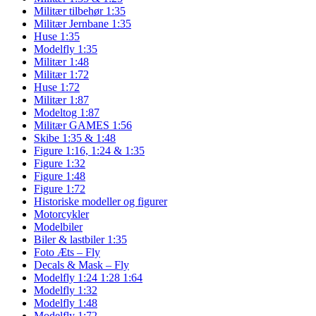
Militær tilbehør 1:35
Militær Jernbane 1:35
Huse 1:35
Modelfly 1:35
Militær 1:48
Militær 1:72
Huse 1:72
Militær 1:87
Modeltog 1:87
Militær GAMES 1:56
Skibe 1:35 & 1:48
Figure 1:16, 1:24 & 1:35
Figure 1:32
Figure 1:48
Figure 1:72
Historiske modeller og figurer
Motorcykler
Modelbiler
Biler & lastbiler 1:35
Foto Æts – Fly
Decals & Mask – Fly
Modelfly 1:24 1:28 1:64
Modelfly 1:32
Modelfly 1:48
Modelfly 1:72