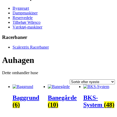
Byggesæt
Dampmaskiner
Reservedele
Tilbehør Wilesco
Værktøj-maskiner
Racerbaner
Scalextrix Racerbaner
Auhagen
Dette omhandler huse
Baggrund
Banegårde
BKS-
(6)
(10)
System
(48)