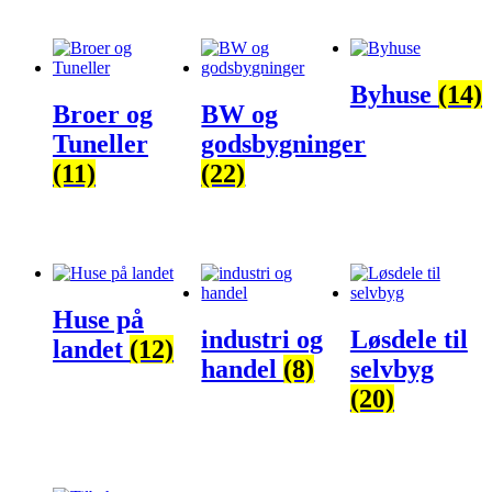
Byhuse
(14)
Broer og
BW og
Tuneller
godsbygninger
(11)
(22)
Huse på
industri og
Løsdele til
landet
(12)
handel
(8)
selvbyg
(20)