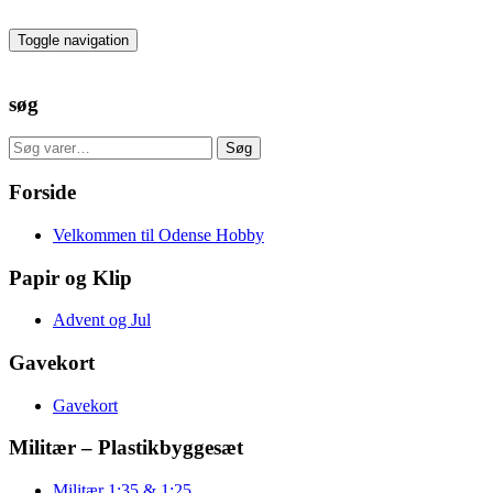
Skip
to
Toggle navigation
the
content
søg
Søg
Søg
efter:
Forside
Velkommen til Odense Hobby
Papir og Klip
Advent og Jul
Gavekort
Gavekort
Militær – Plastikbyggesæt
Militær 1:35 & 1:25