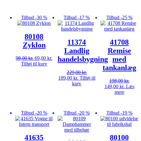
pris
pr
var:
er
98,00 kr..
6
Tilbud -30 %
Tilbud -17 %
Tilbud -25 %
80108
11374
41708
Zyklon
Landlig
Remise
handelsbygning
med
Den
Den
98,00
kr.
69,00
kr.
oprindelige
aktuelle
Tilføj til kurv
tankanlæg
pris
pris
229,00
kr.
var:
er:
Den
Den
189,00
kr.
Tilføj til
98,00 kr..
69,00 kr..
198,00
kr.
oprindelige
aktuelle
kurv
Den
Den
149,00
kr.
Læs
pris
pris
oprindelige
aktuelle
mere
var:
er:
pris
pris
229,00 kr..
189,00 kr..
var:
er:
198,00 kr..
149,00 k
Tilbud -20 %
Tilbud -20 %
Tilbud -19 %
41635
80100