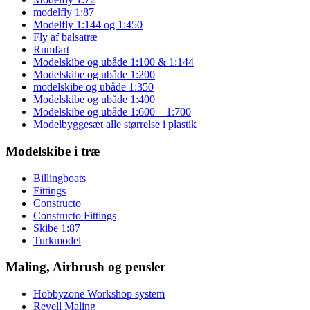
modelfly 1:87
Modelfly 1:144 og 1:450
Fly af balsatræ
Rumfart
Modelskibe og ubåde 1:100 & 1:144
Modelskibe og ubåde 1:200
modelskibe og ubåde 1:350
Modelskibe og ubåde 1:400
Modelskibe og ubåde 1:600 – 1:700
Modelbyggesæt alle størrelse i plastik
Modelskibe i træ
Billingboats
Fittings
Constructo
Constructo Fittings
Skibe 1:87
Turkmodel
Maling, Airbrush og pensler
Hobbyzone Workshop system
Revell Maling