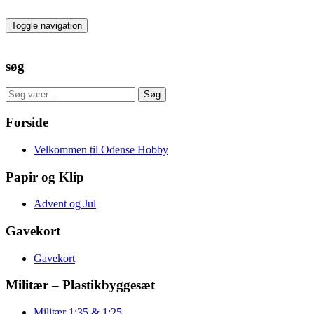
Skip
to
Toggle navigation
the
content
søg
Søg
Søg
efter:
Forside
Velkommen til Odense Hobby
Papir og Klip
Advent og Jul
Gavekort
Gavekort
Militær – Plastikbyggesæt
Militær 1:35 & 1:25