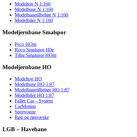
Modeltog N 1:160
Modelhuse N 1:160
Modelbanetilbehør N 1:160
Modelbiler N 1:160
Modeljernbane Smalspor
Peco HOm
Roco Smalspor H0e
Tillig Smalspor HOm
Modeljernbane HO
Modeltog HO
Modelhuse HO 1:87
Modelbanetilbebør HO 1:87
Modelbiler HO 1:87
Faller Car – System
CarMotion
Sporvogne
Røg og røgvæske
LGB – Havebane