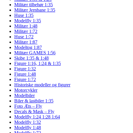
Militær tilbehør 1:35
Militær Jernbane 1:35
Huse 1:35
Modelfly 1:35
Militær 1:48
Militær 1:72
Huse 1:72
Militær 1:87
Modeltog 1:87
Militær GAMES 1:56
Skibe 1:35 & 1:48
Figure 1:16, 1:24 & 1:35
Figure 1:32
Figure 1:48
Figure 1:72
Historiske modeller og figurer
Motorcykler
Modelbiler
Biler & lastbiler 1:35
Foto Æts – Fly
Decals & Mask – Fly
Modelfly 1:24 1:28 1:64
Modelfly 1:32
Modelfly 1:48
Modelfly 1:72