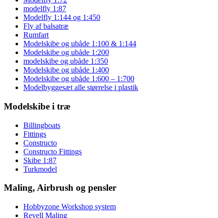
modelfly 1:87
Modelfly 1:144 og 1:450
Fly af balsatræ
Rumfart
Modelskibe og ubåde 1:100 & 1:144
Modelskibe og ubåde 1:200
modelskibe og ubåde 1:350
Modelskibe og ubåde 1:400
Modelskibe og ubåde 1:600 – 1:700
Modelbyggesæt alle størrelse i plastik
Modelskibe i træ
Billingboats
Fittings
Constructo
Constructo Fittings
Skibe 1:87
Turkmodel
Maling, Airbrush og pensler
Hobbyzone Workshop system
Revell Maling