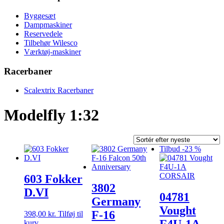
Byggesæt
Dampmaskiner
Reservedele
Tilbehør Wilesco
Værktøj-maskiner
Racerbaner
Scalextrix Racerbaner
Modelfly 1:32
Tilbud -23 %
603 Fokker
3802
D.VI
04781
Germany
Vought
F-16
398,00
kr.
Tilføj til
kurv