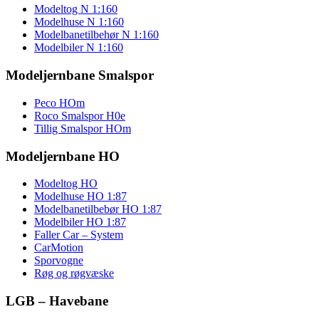
Modeltog N 1:160
Modelhuse N 1:160
Modelbanetilbehør N 1:160
Modelbiler N 1:160
Modeljernbane Smalspor
Peco HOm
Roco Smalspor H0e
Tillig Smalspor HOm
Modeljernbane HO
Modeltog HO
Modelhuse HO 1:87
Modelbanetilbebør HO 1:87
Modelbiler HO 1:87
Faller Car – System
CarMotion
Sporvogne
Røg og røgvæske
LGB – Havebane