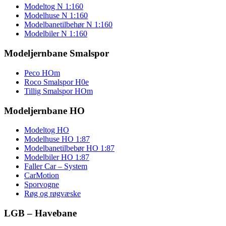
Modeltog N 1:160
Modelhuse N 1:160
Modelbanetilbehør N 1:160
Modelbiler N 1:160
Modeljernbane Smalspor
Peco HOm
Roco Smalspor H0e
Tillig Smalspor HOm
Modeljernbane HO
Modeltog HO
Modelhuse HO 1:87
Modelbanetilbebør HO 1:87
Modelbiler HO 1:87
Faller Car – System
CarMotion
Sporvogne
Røg og røgvæske
LGB – Havebane