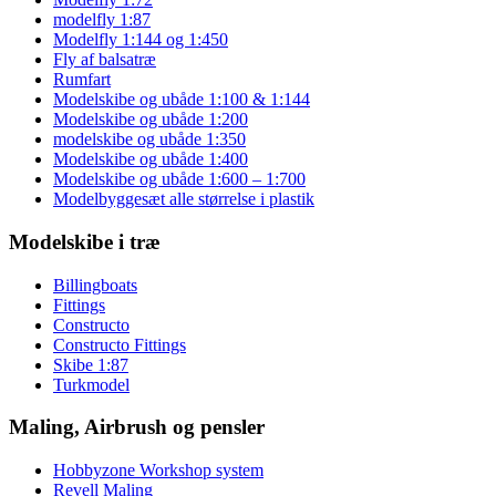
modelfly 1:87
Modelfly 1:144 og 1:450
Fly af balsatræ
Rumfart
Modelskibe og ubåde 1:100 & 1:144
Modelskibe og ubåde 1:200
modelskibe og ubåde 1:350
Modelskibe og ubåde 1:400
Modelskibe og ubåde 1:600 – 1:700
Modelbyggesæt alle størrelse i plastik
Modelskibe i træ
Billingboats
Fittings
Constructo
Constructo Fittings
Skibe 1:87
Turkmodel
Maling, Airbrush og pensler
Hobbyzone Workshop system
Revell Maling