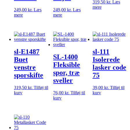
319,50
kr.
Læs
mere
249,00
kr.
Læs
249,00
kr.
Læs
mere
mere
sl-E1487
sl-111
SL-1400
Buet
Isolerede
Fleksible
venstre
lasker code
spor, træ
sporskifte
75
sveller
319,50
kr.
Tilføj til
39,00
kr.
Tilføj til
kurv
76,00
kr.
Tilføj til
kurv
kurv