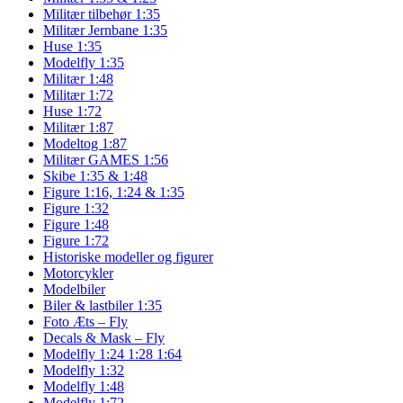
Militær tilbehør 1:35
Militær Jernbane 1:35
Huse 1:35
Modelfly 1:35
Militær 1:48
Militær 1:72
Huse 1:72
Militær 1:87
Modeltog 1:87
Militær GAMES 1:56
Skibe 1:35 & 1:48
Figure 1:16, 1:24 & 1:35
Figure 1:32
Figure 1:48
Figure 1:72
Historiske modeller og figurer
Motorcykler
Modelbiler
Biler & lastbiler 1:35
Foto Æts – Fly
Decals & Mask – Fly
Modelfly 1:24 1:28 1:64
Modelfly 1:32
Modelfly 1:48
Modelfly 1:72