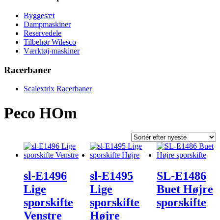
Byggesæt
Dampmaskiner
Reservedele
Tilbehør Wilesco
Værktøj-maskiner
Racerbaner
Scalextrix Racerbaner
Peco HOm
sl-E1496
sl-E1495
SL-E1486
Lige
Lige
Buet Højre
sporskifte
sporskifte
sporskifte
Venstre
Højre