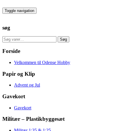
Skip
to
Toggle navigation
the
content
søg
Søg
Søg
efter:
Forside
Velkommen til Odense Hobby
Papir og Klip
Advent og Jul
Gavekort
Gavekort
Militær – Plastikbyggesæt
Militær 1:35 & 1:25