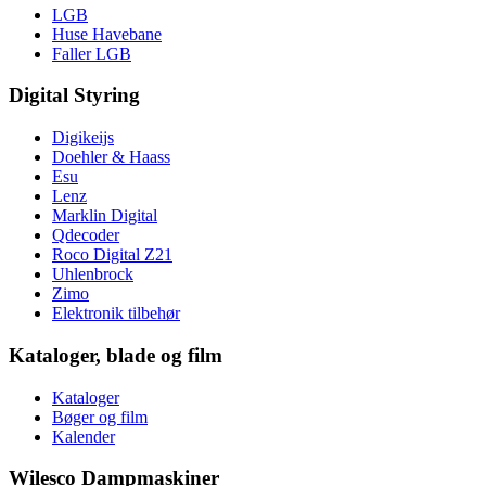
LGB
Huse Havebane
Faller LGB
Digital Styring
Digikeijs
Doehler & Haass
Esu
Lenz
Marklin Digital
Qdecoder
Roco Digital Z21
Uhlenbrock
Zimo
Elektronik tilbehør
Kataloger, blade og film
Kataloger
Bøger og film
Kalender
Wilesco Dampmaskiner