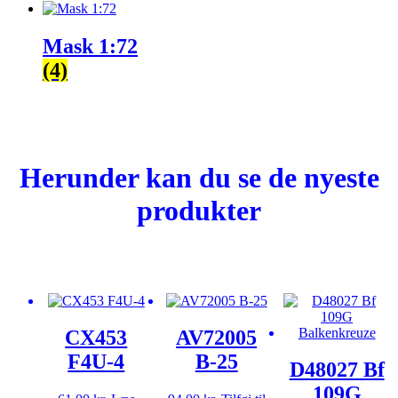
Mask 1:72
(4)
Herunder kan du se de nyeste
produkter
CX453
AV72005
F4U-4
B-25
D48027 Bf
109G