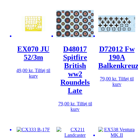
EX070 JU
D48017
D72012 Fw
52/3m
Spitfire
190A
British
Balkenkreu
49,00
kr.
Tilføj til
ww2
kurv
79,00
kr.
Tilføj til
Roundels
kurv
Late
79,00
kr.
Tilføj til
kurv