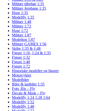
Militær tilbehør 1:35
Militær Jernbane 1:35
Huse 1:35
Modelfly 1:35
Militær 1:48
Militær 1:72
Huse 1:72
Militær 1:87
Modeltog 1:87
Militær GAMES 1:56
Skibe 1:35 & 1:48
Figure 1:16, 1:24 & 1:35
Figure 1:32
Figure 1:48
Figure 1:72
Historiske modeller og figurer
Motorcykler
Modelbiler
Biler & lastbiler 1:35
Foto Æts – Fly
Decals & Mask – Fly
Modelfly 1:24 1:28 1:64
Modelfly 1:32
Modelfly 1:48
Modelfly 1:72