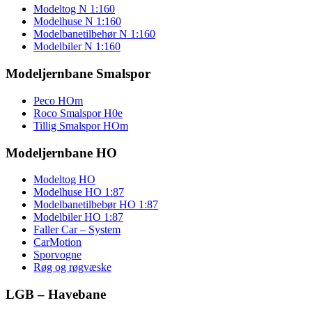
Modeltog N 1:160
Modelhuse N 1:160
Modelbanetilbehør N 1:160
Modelbiler N 1:160
Modeljernbane Smalspor
Peco HOm
Roco Smalspor H0e
Tillig Smalspor HOm
Modeljernbane HO
Modeltog HO
Modelhuse HO 1:87
Modelbanetilbebør HO 1:87
Modelbiler HO 1:87
Faller Car – System
CarMotion
Sporvogne
Røg og røgvæske
LGB – Havebane