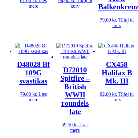
61,00
kr.
Læs
94,00
kr.
Tilføj til
Balkenkreu
mere
kurv
79,00
kr.
Tilføj til
kurv
D48028 Bf
CX458
D72010
109G
Halifax B
Spitfire –
svastikas
Mk. III
British
WWII
79,00
kr.
Læs
82,00
kr.
Tilføj til
mere
kurv
roundels
late
59,50
kr.
Læs
mere