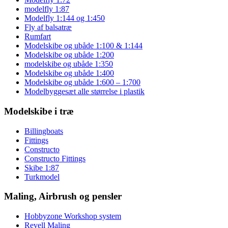
modelfly 1:87
Modelfly 1:144 og 1:450
Fly af balsatræ
Rumfart
Modelskibe og ubåde 1:100 & 1:144
Modelskibe og ubåde 1:200
modelskibe og ubåde 1:350
Modelskibe og ubåde 1:400
Modelskibe og ubåde 1:600 – 1:700
Modelbyggesæt alle størrelse i plastik
Modelskibe i træ
Billingboats
Fittings
Constructo
Constructo Fittings
Skibe 1:87
Turkmodel
Maling, Airbrush og pensler
Hobbyzone Workshop system
Revell Maling