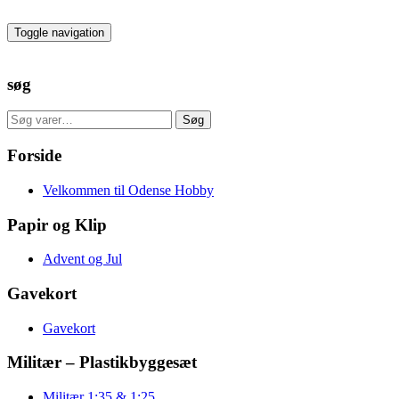
Skip
to
Toggle navigation
the
content
søg
Søg
Søg
efter:
Forside
Velkommen til Odense Hobby
Papir og Klip
Advent og Jul
Gavekort
Gavekort
Militær – Plastikbyggesæt
Militær 1:35 & 1:25