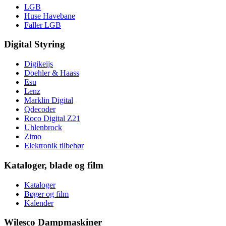
LGB
Huse Havebane
Faller LGB
Digital Styring
Digikeijs
Doehler & Haass
Esu
Lenz
Marklin Digital
Qdecoder
Roco Digital Z21
Uhlenbrock
Zimo
Elektronik tilbehør
Kataloger, blade og film
Kataloger
Bøger og film
Kalender
Wilesco Dampmaskiner