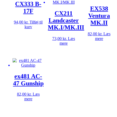
CX333 B-
EX538
17F
CX211
Ventura
Landcaster
MK.II
94,00
kr.
Tilføj til
MK.I/MK.III
kurv
82,00
kr.
Læs
73,00
kr.
Læs
mere
mere
ex481 AC-
47 Gunship
82,00
kr.
Læs
mere