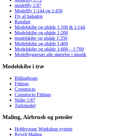
modelfly 1:87
Modelfly 1:144 og 1:450
Fly af balsatræ
Rumfart
Modelskibe og ubåde 1:100 & 1:144
Modelskibe og ubåde 1:200
modelskibe og ubåde 1:350
Modelskibe og ubåde 1:400
Modelskibe og ubåde 1:600 – 1:700
Modelbyggesæt alle størrelse i plastik
Modelskibe i træ
Billingboats
Fittings
Constructo
Constructo Fittings
Skibe 1:87
Turkmodel
Maling, Airbrush og pensler
Hobbyzone Workshop system
Revell Maling