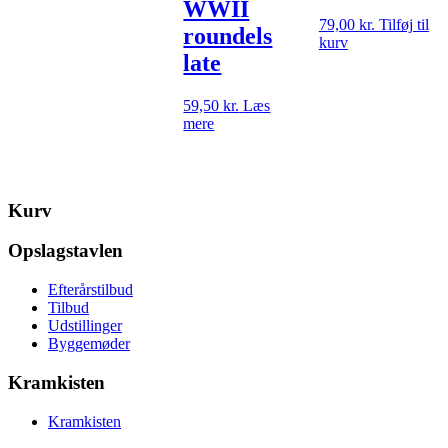
WWII
79,00
kr.
Tilføj til
roundels
kurv
late
59,50
kr.
Læs
mere
Kurv
Opslagstavlen
Efterårstilbud
Tilbud
Udstillinger
Byggemøder
Kramkisten
Kramkisten