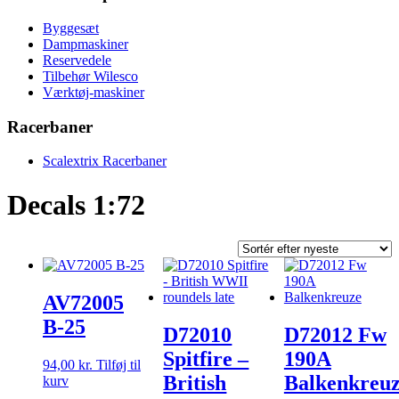
Byggesæt
Dampmaskiner
Reservedele
Tilbehør Wilesco
Værktøj-maskiner
Racerbaner
Scalextrix Racerbaner
Decals 1:72
AV72005
B-25
D72010
D72012 Fw
Spitfire –
190A
94,00
kr.
Tilføj til
British
Balkenkreu
kurv