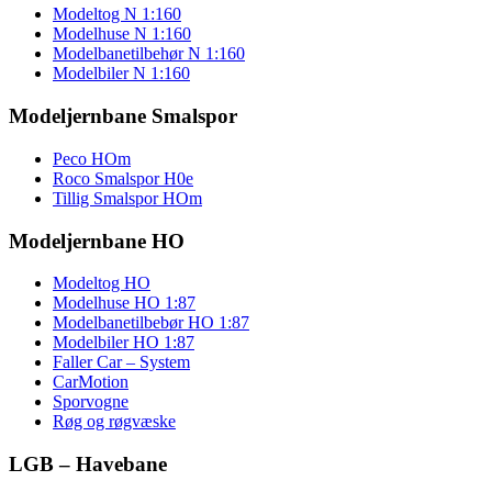
Modeltog N 1:160
Modelhuse N 1:160
Modelbanetilbehør N 1:160
Modelbiler N 1:160
Modeljernbane Smalspor
Peco HOm
Roco Smalspor H0e
Tillig Smalspor HOm
Modeljernbane HO
Modeltog HO
Modelhuse HO 1:87
Modelbanetilbebør HO 1:87
Modelbiler HO 1:87
Faller Car – System
CarMotion
Sporvogne
Røg og røgvæske
LGB – Havebane