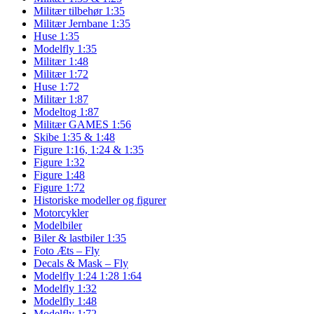
Militær tilbehør 1:35
Militær Jernbane 1:35
Huse 1:35
Modelfly 1:35
Militær 1:48
Militær 1:72
Huse 1:72
Militær 1:87
Modeltog 1:87
Militær GAMES 1:56
Skibe 1:35 & 1:48
Figure 1:16, 1:24 & 1:35
Figure 1:32
Figure 1:48
Figure 1:72
Historiske modeller og figurer
Motorcykler
Modelbiler
Biler & lastbiler 1:35
Foto Æts – Fly
Decals & Mask – Fly
Modelfly 1:24 1:28 1:64
Modelfly 1:32
Modelfly 1:48
Modelfly 1:72