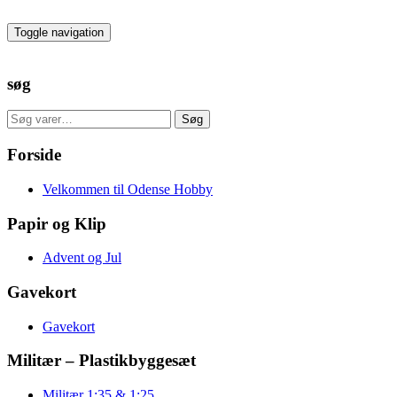
Skip
to
Toggle navigation
the
content
søg
Søg
Søg
efter:
Forside
Velkommen til Odense Hobby
Papir og Klip
Advent og Jul
Gavekort
Gavekort
Militær – Plastikbyggesæt
Militær 1:35 & 1:25