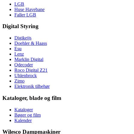
LGB
Huse Havebane
Faller LGB
Digital Styring
Digikeijs
Doehler & Haass
Esu
Lenz
Marklin Digital
Qdecoder
Roco Digital Z21
Uhlenbrock
Zimo
Elektronik tilbehør
Kataloger, blade og film
Kataloger
Bøger og film
Kalender
Wilesco Dampmaskiner