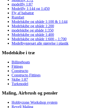
modelfly 1:87
Modelfly 1:144 og 1:450
Fly af balsatræ
Rumfart
Modelskibe og ubåde 1:100 & 1:144
Modelskibe og ubåde 1:200
modelskibe og ubåde 1:350
Modelskibe og ubåde 1:400
Modelskibe og ubåde 1:600 – 1:700
Modelbyggesæt alle størrelse i plastik
Modelskibe i træ
Billingboats
Fittings
Constructo
Constructo Fittings
Skibe 1:87
Turkmodel
Maling, Airbrush og pensler
Hobbyzone Workshop system
Revell Maling