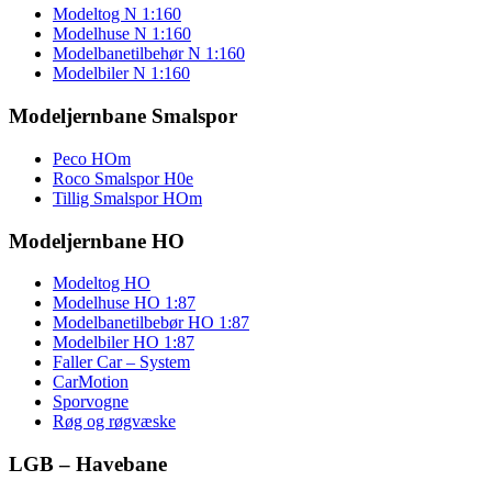
Modeltog N 1:160
Modelhuse N 1:160
Modelbanetilbehør N 1:160
Modelbiler N 1:160
Modeljernbane Smalspor
Peco HOm
Roco Smalspor H0e
Tillig Smalspor HOm
Modeljernbane HO
Modeltog HO
Modelhuse HO 1:87
Modelbanetilbebør HO 1:87
Modelbiler HO 1:87
Faller Car – System
CarMotion
Sporvogne
Røg og røgvæske
LGB – Havebane