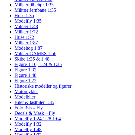
Militær tilbehør 1:35
Militær Jernbane 1:35
Huse 1:35
Modelfly 1:35
Militær 1:48
Militær 1:72
Huse 1:72
Militær 1:87
Modeltog 1:87
Militær GAMES 1:56
Skibe 1:35 & 1:48
Figure 1:16, 1:24 & 1:35
Figure 1:32
Figure 1:48
Figure 1:72
Historiske modeller og figurer
Motorcykler
Modelbiler
Biler & lastbiler 1:35
Foto Æts – Fly
Decals & Mask – Fly
Modelfly 1:24 1:28 1:64
Modelfly 1:32
Modelfly 1:48
Modelfly 1:72