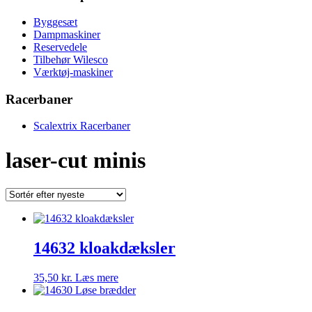
Byggesæt
Dampmaskiner
Reservedele
Tilbehør Wilesco
Værktøj-maskiner
Racerbaner
Scalextrix Racerbaner
laser-cut minis
14632 kloakdæksler
35,50
kr.
Læs mere