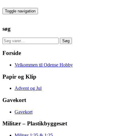
Skip
to
Toggle navigation
the
content
søg
Søg
Søg
efter:
Forside
Velkommen til Odense Hobby
Papir og Klip
Advent og Jul
Gavekort
Gavekort
Militær – Plastikbyggesæt
Militær 1:35 & 1:25