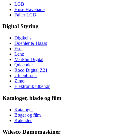
LGB
Huse Havebane
Faller LGB
Digital Styring
Digikeijs
Doehler & Haass
Esu
Lenz
Marklin Digital
Qdecoder
Roco Digital Z21
Uhlenbrock
Zimo
Elektronik tilbehør
Kataloger, blade og film
Kataloger
Bøger og film
Kalender
Wilesco Dampmaskiner