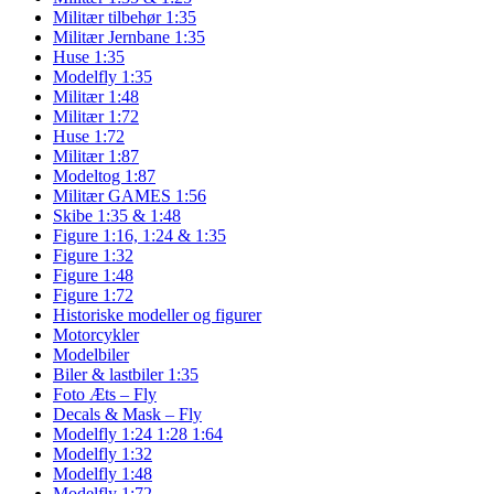
Militær tilbehør 1:35
Militær Jernbane 1:35
Huse 1:35
Modelfly 1:35
Militær 1:48
Militær 1:72
Huse 1:72
Militær 1:87
Modeltog 1:87
Militær GAMES 1:56
Skibe 1:35 & 1:48
Figure 1:16, 1:24 & 1:35
Figure 1:32
Figure 1:48
Figure 1:72
Historiske modeller og figurer
Motorcykler
Modelbiler
Biler & lastbiler 1:35
Foto Æts – Fly
Decals & Mask – Fly
Modelfly 1:24 1:28 1:64
Modelfly 1:32
Modelfly 1:48
Modelfly 1:72