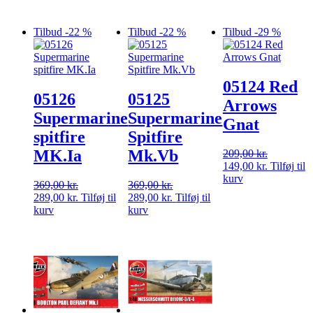
var:
er:
569,00 kr..
448,00 kr.
Tilbud -22 %
Tilbud -22 %
Tilbud -29 %
05124 Red
05126
05125
Arrows
Supermarine
Supermarine
Gnat
spitfire
Spitfire
MK.Ia
Mk.Vb
209,00
kr.
Den
Den
149,00
kr.
Tilføj til
oprindelige
aktuelle
kurv
369,00
kr.
369,00
kr.
pris
pris
Den
Den
Den
Den
289,00
kr.
Tilføj til
289,00
kr.
Tilføj til
var:
er:
oprindelige
aktuelle
oprindelige
aktuelle
kurv
kurv
209,00 kr..
149,00 kr.
pris
pris
pris
pris
var:
er:
var:
er:
369,00 kr..
289,00 kr..
369,00 kr..
289,00 kr..