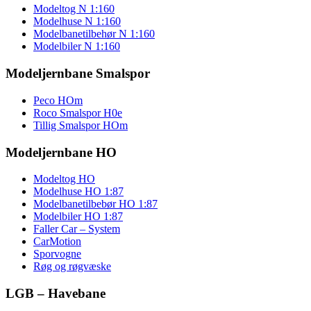
Modeltog N 1:160
Modelhuse N 1:160
Modelbanetilbehør N 1:160
Modelbiler N 1:160
Modeljernbane Smalspor
Peco HOm
Roco Smalspor H0e
Tillig Smalspor HOm
Modeljernbane HO
Modeltog HO
Modelhuse HO 1:87
Modelbanetilbebør HO 1:87
Modelbiler HO 1:87
Faller Car – System
CarMotion
Sporvogne
Røg og røgvæske
LGB – Havebane