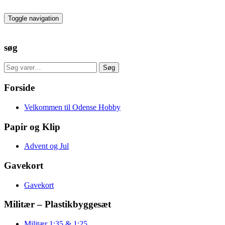
Skip
to
Toggle navigation
the
content
søg
Søg
Søg
efter:
Forside
Velkommen til Odense Hobby
Papir og Klip
Advent og Jul
Gavekort
Gavekort
Militær – Plastikbyggesæt
Militær 1:35 & 1:25