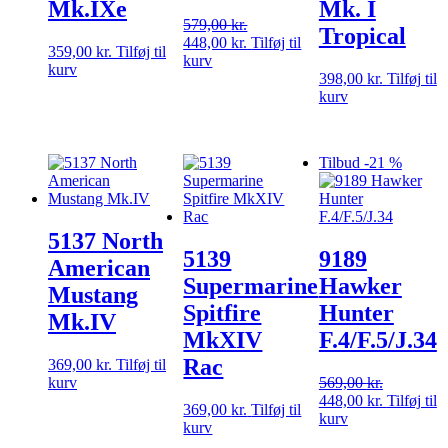
Mk.IXe
Mk. I
579,00
kr.
Tropical
Den
Den
448,00
kr.
Tilføj til
359,00
kr.
Tilføj til
oprindelige
aktuelle
kurv
kurv
pris
pris
398,00
kr.
Tilføj til
var:
er:
kurv
579,00 kr..
448,00 kr..
Tilbud -21 %
5137 North
5139
9189
American
Supermarine
Hawker
Mustang
Spitfire
Hunter
Mk.IV
MkXIV
F.4/F.5/J.34
Rac
369,00
kr.
Tilføj til
kurv
569,00
kr.
Den
Den
448,00
kr.
Tilføj til
369,00
kr.
Tilføj til
oprindelige
aktuelle
kurv
kurv
pris
pris