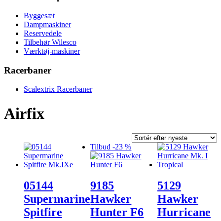
Byggesæt
Dampmaskiner
Reservedele
Tilbehør Wilesco
Værktøj-maskiner
Racerbaner
Scalextrix Racerbaner
Airfix
Tilbud -23 %
05144
9185
5129
Supermarine
Hawker
Hawker
Spitfire
Hunter F6
Hurricane