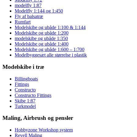
modelfly 1:87
Modelfly 1:144 og 1:450
Fly af balsatræ
Rumfart
Modelskibe og ubåde 1:100 & 1:144
Modelskibe og ubåde 1:200
modelskibe og ubåde 1:350
Modelskibe og ubåde 1:400
Modelskibe og ubåde 1:600 – 1:700
Modelbyggesæt alle størrelse i plastik
Modelskibe i træ
Billingboats
Fittings
Constructo
Constructo Fittings
Skibe 1:87
Turkmodel
Maling, Airbrush og pensler
Hobbyzone Workshop system
Revell Maling