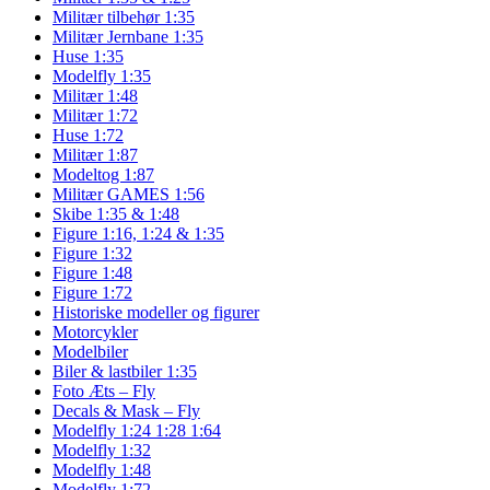
Militær tilbehør 1:35
Militær Jernbane 1:35
Huse 1:35
Modelfly 1:35
Militær 1:48
Militær 1:72
Huse 1:72
Militær 1:87
Modeltog 1:87
Militær GAMES 1:56
Skibe 1:35 & 1:48
Figure 1:16, 1:24 & 1:35
Figure 1:32
Figure 1:48
Figure 1:72
Historiske modeller og figurer
Motorcykler
Modelbiler
Biler & lastbiler 1:35
Foto Æts – Fly
Decals & Mask – Fly
Modelfly 1:24 1:28 1:64
Modelfly 1:32
Modelfly 1:48
Modelfly 1:72