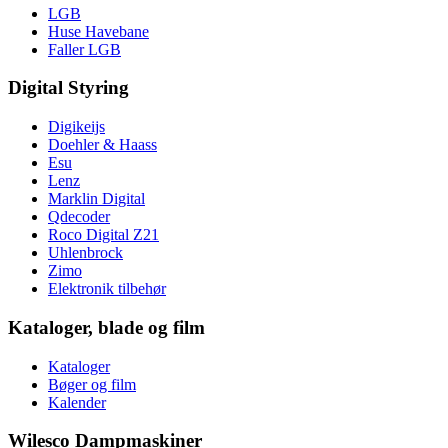
LGB
Huse Havebane
Faller LGB
Digital Styring
Digikeijs
Doehler & Haass
Esu
Lenz
Marklin Digital
Qdecoder
Roco Digital Z21
Uhlenbrock
Zimo
Elektronik tilbehør
Kataloger, blade og film
Kataloger
Bøger og film
Kalender
Wilesco Dampmaskiner