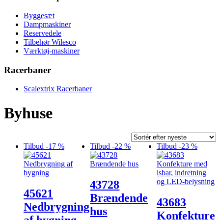
Byggesæt
Dampmaskiner
Reservedele
Tilbehør Wilesco
Værktøj-maskiner
Racerbaner
Scalextrix Racerbaner
Byhuse
Tilbud -17 %
Tilbud -22 %
Tilbud -23 %
43728
45621
Brændende
43683
Nedbrygning
hus
Konfekture