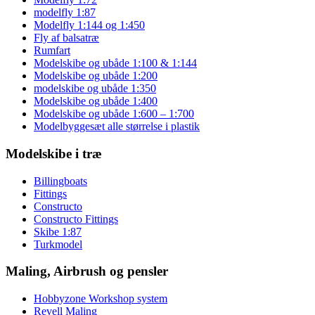
modelfly 1:87
Modelfly 1:144 og 1:450
Fly af balsatræ
Rumfart
Modelskibe og ubåde 1:100 & 1:144
Modelskibe og ubåde 1:200
modelskibe og ubåde 1:350
Modelskibe og ubåde 1:400
Modelskibe og ubåde 1:600 – 1:700
Modelbyggesæt alle størrelse i plastik
Modelskibe i træ
Billingboats
Fittings
Constructo
Constructo Fittings
Skibe 1:87
Turkmodel
Maling, Airbrush og pensler
Hobbyzone Workshop system
Revell Maling