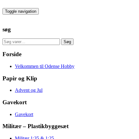
Skip
to
Toggle navigation
the
content
søg
Søg
Søg
efter:
Forside
Velkommen til Odense Hobby
Papir og Klip
Advent og Jul
Gavekort
Gavekort
Militær – Plastikbyggesæt
Militær 1:35 & 1:25