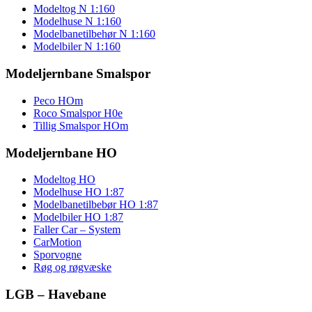
Modeltog N 1:160
Modelhuse N 1:160
Modelbanetilbehør N 1:160
Modelbiler N 1:160
Modeljernbane Smalspor
Peco HOm
Roco Smalspor H0e
Tillig Smalspor HOm
Modeljernbane HO
Modeltog HO
Modelhuse HO 1:87
Modelbanetilbebør HO 1:87
Modelbiler HO 1:87
Faller Car – System
CarMotion
Sporvogne
Røg og røgvæske
LGB – Havebane