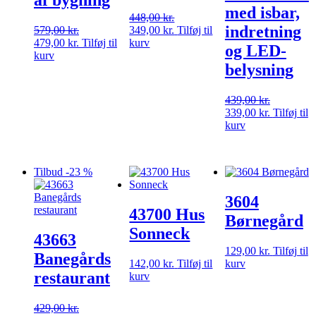
af bygning
med isbar,
448,00
kr.
indretning
Den
Den
579,00
kr.
349,00
kr.
Tilføj til
Den
Den
oprindelige
aktuelle
479,00
kr.
Tilføj til
kurv
og LED-
oprindelige
aktuelle
pris
pris
kurv
belysning
pris
pris
var:
er:
var:
er:
448,00 kr..
349,00 kr..
579,00 kr..
479,00 kr..
439,00
kr.
Den
Den
339,00
kr.
Tilføj til
oprindelige
aktuelle
kurv
pris
pris
var:
er:
439,00 kr..
339,00 kr.
Tilbud -23 %
3604
43700 Hus
Børnegård
Sonneck
43663
129,00
kr.
Tilføj til
Banegårds
142,00
kr.
Tilføj til
kurv
restaurant
kurv
429,00
kr.