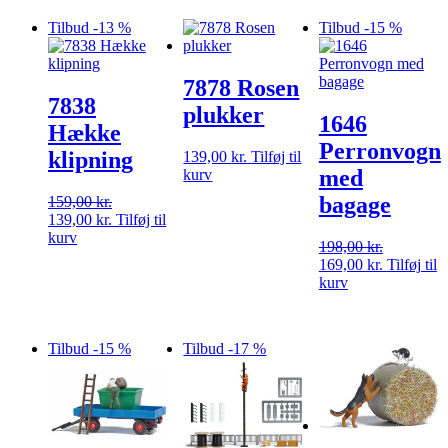
139,00 kr..
119,00 kr..
Tilbud -13 %
Tilbud -15 %
7878 Rosen
7838
plukker
1646
Hække
Perronvogn
klipning
139,00
kr.
Tilføj til
med
kurv
bagage
159,00
kr.
Den
Den
139,00
kr.
Tilføj til
oprindelige
aktuelle
kurv
198,00
kr.
pris
pris
Den
Den
169,00
kr.
Tilføj til
var:
er:
oprindelige
aktuelle
kurv
159,00 kr..
139,00 kr..
pris
pris
var:
er:
198,00 kr..
169,00 kr.
Tilbud -15 %
Tilbud -17 %