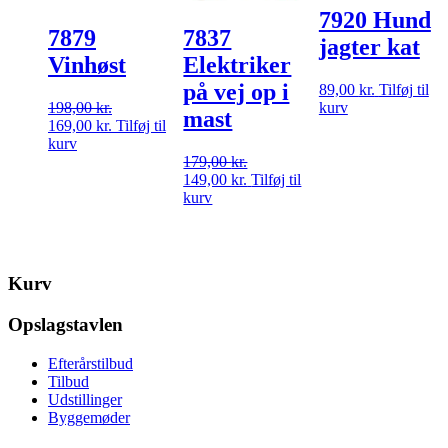
7920 Hund
7879
7837
jagter kat
Vinhøst
Elektriker
på vej op i
89,00
kr.
Tilføj til
198,00
kr.
kurv
mast
Den
Den
169,00
kr.
Tilføj til
oprindelige
aktuelle
kurv
pris
pris
179,00
kr.
var:
er:
Den
Den
149,00
kr.
Tilføj til
198,00 kr..
169,00 kr..
oprindelige
aktuelle
kurv
pris
pris
var:
er:
179,00 kr..
149,00 kr..
Kurv
Opslagstavlen
Efterårstilbud
Tilbud
Udstillinger
Byggemøder