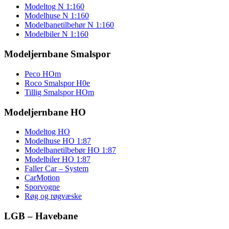
Modeltog N 1:160
Modelhuse N 1:160
Modelbanetilbehør N 1:160
Modelbiler N 1:160
Modeljernbane Smalspor
Peco HOm
Roco Smalspor H0e
Tillig Smalspor HOm
Modeljernbane HO
Modeltog HO
Modelhuse HO 1:87
Modelbanetilbebør HO 1:87
Modelbiler HO 1:87
Faller Car – System
CarMotion
Sporvogne
Røg og røgvæske
LGB – Havebane