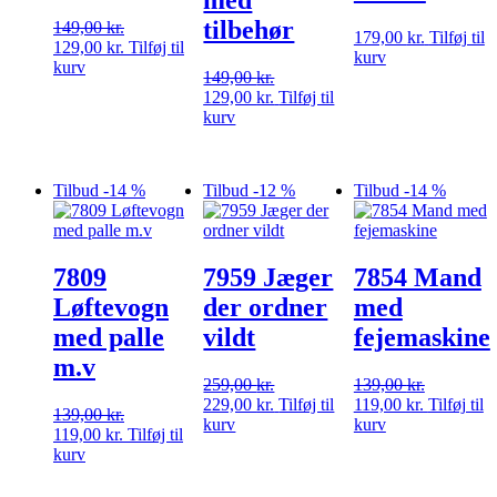
med
tilbehør
149,00
kr.
179,00
kr.
Tilføj til
Den
Den
129,00
kr.
Tilføj til
kurv
oprindelige
aktuelle
kurv
149,00
kr.
pris
pris
Den
Den
129,00
kr.
Tilføj til
var:
er:
oprindelige
aktuelle
kurv
149,00 kr..
129,00 kr..
pris
pris
var:
er:
149,00 kr..
129,00 kr..
Tilbud -14 %
Tilbud -12 %
Tilbud -14 %
7809
7959 Jæger
7854 Mand
Løftevogn
der ordner
med
med palle
vildt
fejemaskine
m.v
259,00
kr.
139,00
kr.
Den
Den
Den
Den
229,00
kr.
Tilføj til
119,00
kr.
Tilføj til
139,00
kr.
oprindelige
aktuelle
oprindelige
aktuelle
kurv
kurv
Den
Den
119,00
kr.
Tilføj til
pris
pris
pris
pris
oprindelige
aktuelle
kurv
var:
er:
var:
er:
pris
pris
259,00 kr..
229,00 kr..
139,00 kr..
119,00 kr..
var:
er: