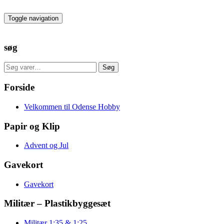
Skip
to
Toggle navigation
the
content
søg
Søg
Søg
efter:
Forside
Velkommen til Odense Hobby
Papir og Klip
Advent og Jul
Gavekort
Gavekort
Militær – Plastikbyggesæt
Militær 1:35 & 1:25