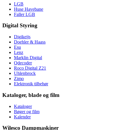
LGB
Huse Havebane
Faller LGB
Digital Styring
Digikeijs
Doehler & Haass
Esu
Lenz
Marklin Digital
Qdecoder
Roco Digital Z21
Uhlenbrock
Zimo
Elektronik tilbehør
Kataloger, blade og film
Kataloger
Bøger og film
Kalender
Wilesco Dampmaskiner