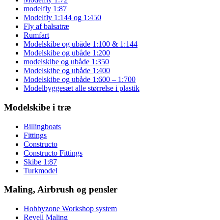
modelfly 1:87
Modelfly 1:144 og 1:450
Fly af balsatræ
Rumfart
Modelskibe og ubåde 1:100 & 1:144
Modelskibe og ubåde 1:200
modelskibe og ubåde 1:350
Modelskibe og ubåde 1:400
Modelskibe og ubåde 1:600 – 1:700
Modelbyggesæt alle størrelse i plastik
Modelskibe i træ
Billingboats
Fittings
Constructo
Constructo Fittings
Skibe 1:87
Turkmodel
Maling, Airbrush og pensler
Hobbyzone Workshop system
Revell Maling