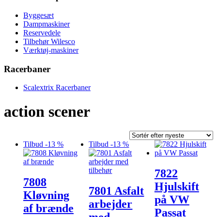
Byggesæt
Dampmaskiner
Reservedele
Tilbehør Wilesco
Værktøj-maskiner
Racerbaner
Scalextrix Racerbaner
action scener
Tilbud -13 %
Tilbud -13 %
7822
7808
Hjulskift
7801 Asfalt
Kløvning
på VW
arbejder
af brænde
Passat