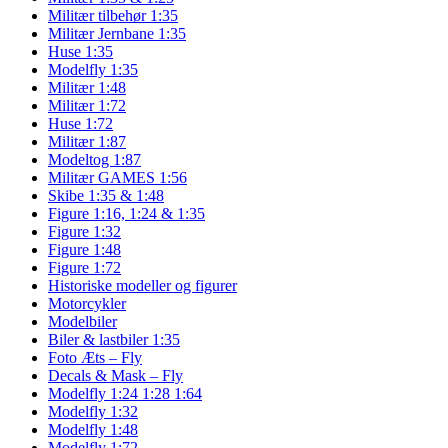
Militær tilbehør 1:35
Militær Jernbane 1:35
Huse 1:35
Modelfly 1:35
Militær 1:48
Militær 1:72
Huse 1:72
Militær 1:87
Modeltog 1:87
Militær GAMES 1:56
Skibe 1:35 & 1:48
Figure 1:16, 1:24 & 1:35
Figure 1:32
Figure 1:48
Figure 1:72
Historiske modeller og figurer
Motorcykler
Modelbiler
Biler & lastbiler 1:35
Foto Æts – Fly
Decals & Mask – Fly
Modelfly 1:24 1:28 1:64
Modelfly 1:32
Modelfly 1:48
Modelfly 1:72