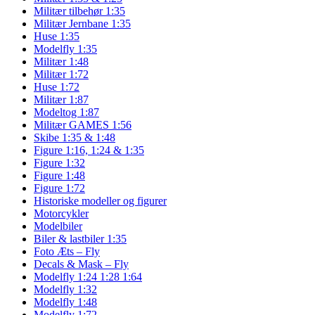
Militær tilbehør 1:35
Militær Jernbane 1:35
Huse 1:35
Modelfly 1:35
Militær 1:48
Militær 1:72
Huse 1:72
Militær 1:87
Modeltog 1:87
Militær GAMES 1:56
Skibe 1:35 & 1:48
Figure 1:16, 1:24 & 1:35
Figure 1:32
Figure 1:48
Figure 1:72
Historiske modeller og figurer
Motorcykler
Modelbiler
Biler & lastbiler 1:35
Foto Æts – Fly
Decals & Mask – Fly
Modelfly 1:24 1:28 1:64
Modelfly 1:32
Modelfly 1:48
Modelfly 1:72