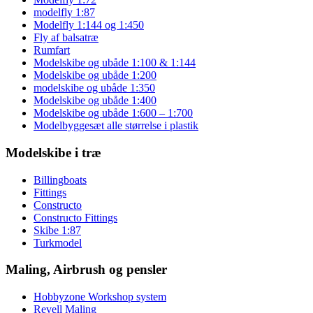
modelfly 1:87
Modelfly 1:144 og 1:450
Fly af balsatræ
Rumfart
Modelskibe og ubåde 1:100 & 1:144
Modelskibe og ubåde 1:200
modelskibe og ubåde 1:350
Modelskibe og ubåde 1:400
Modelskibe og ubåde 1:600 – 1:700
Modelbyggesæt alle størrelse i plastik
Modelskibe i træ
Billingboats
Fittings
Constructo
Constructo Fittings
Skibe 1:87
Turkmodel
Maling, Airbrush og pensler
Hobbyzone Workshop system
Revell Maling