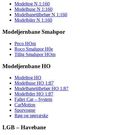
Modeltog N 1:160
Modelhuse N 1:160
Modelbanetilbehør N 1:160
Modelbiler N 1:160
Modeljernbane Smalspor
Peco HOm
Roco Smalspor H0e
Tillig Smalspor HOm
Modeljernbane HO
Modeltog HO
Modelhuse HO 1:87
Modelbanetilbebør HO 1:87
Modelbiler HO 1:87
Faller Car – System
CarMotion
Sporvogne
Røg og røgvæske
LGB – Havebane