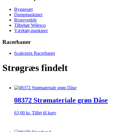
Byggesæt
Dampmaskiner
Reservedele
Tilbehør Wilesco
Værktøj-maskiner
Racerbaner
Scalextrix Racerbaner
Strøgræs findelt
08372 Strømateriale grøn Dåse
63,00
kr.
Tilføj til kurv