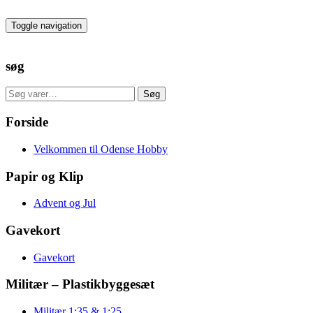
Skip
to
Toggle navigation
the
content
søg
Søg
Søg
efter:
Forside
Velkommen til Odense Hobby
Papir og Klip
Advent og Jul
Gavekort
Gavekort
Militær – Plastikbyggesæt
Militær 1:35 & 1:25