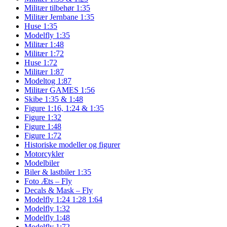
Militær tilbehør 1:35
Militær Jernbane 1:35
Huse 1:35
Modelfly 1:35
Militær 1:48
Militær 1:72
Huse 1:72
Militær 1:87
Modeltog 1:87
Militær GAMES 1:56
Skibe 1:35 & 1:48
Figure 1:16, 1:24 & 1:35
Figure 1:32
Figure 1:48
Figure 1:72
Historiske modeller og figurer
Motorcykler
Modelbiler
Biler & lastbiler 1:35
Foto Æts – Fly
Decals & Mask – Fly
Modelfly 1:24 1:28 1:64
Modelfly 1:32
Modelfly 1:48
Modelfly 1:72