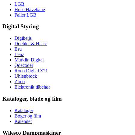
LGB
Huse Havebane
Faller LGB
Digital Styring
Digikeijs
Doehler & Haass
Esu
Lenz
Marklin Digital
Qdecoder
Roco Digital Z21
Uhlenbrock
Zimo
Elektronik tilbehør
Kataloger, blade og film
Kataloger
Bøger og film
Kalender
Wilesco Dampmaskiner