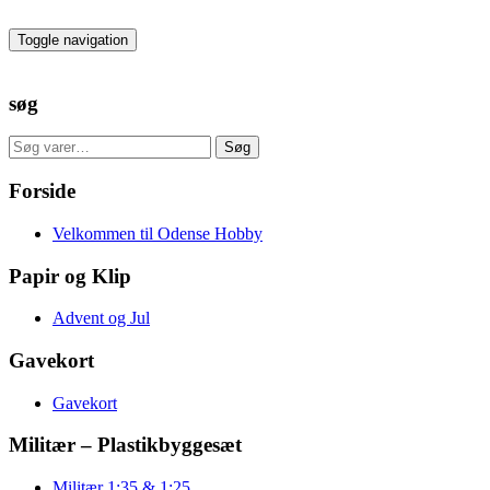
Skip
to
Toggle navigation
the
content
søg
Søg
Søg
efter:
Forside
Velkommen til Odense Hobby
Papir og Klip
Advent og Jul
Gavekort
Gavekort
Militær – Plastikbyggesæt
Militær 1:35 & 1:25