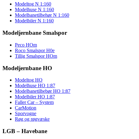
Modeltog N 1:160
Modelhuse N 1:160
Modelbanetilbehør N 1:160
Modelbiler N 1:160
Modeljernbane Smalspor
Peco HOm
Roco Smalspor H0e
Tillig Smalspor HOm
Modeljernbane HO
Modeltog HO
Modelhuse HO 1:87
Modelbanetilbebør HO 1:87
Modelbiler HO 1:87
Faller Car – System
CarMotion
Sporvogne
Røg og røgvæske
LGB – Havebane