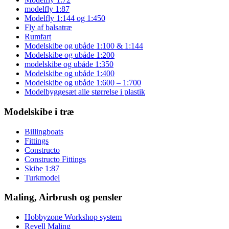
modelfly 1:87
Modelfly 1:144 og 1:450
Fly af balsatræ
Rumfart
Modelskibe og ubåde 1:100 & 1:144
Modelskibe og ubåde 1:200
modelskibe og ubåde 1:350
Modelskibe og ubåde 1:400
Modelskibe og ubåde 1:600 – 1:700
Modelbyggesæt alle størrelse i plastik
Modelskibe i træ
Billingboats
Fittings
Constructo
Constructo Fittings
Skibe 1:87
Turkmodel
Maling, Airbrush og pensler
Hobbyzone Workshop system
Revell Maling