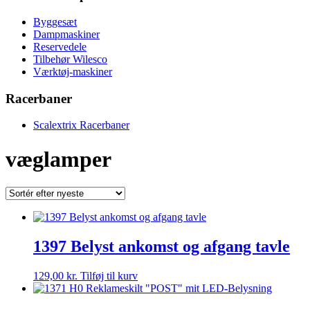
Byggesæt
Dampmaskiner
Reservedele
Tilbehør Wilesco
Værktøj-maskiner
Racerbaner
Scalextrix Racerbaner
væglamper
1397 Belyst ankomst og afgang tavle
129,00
kr.
Tilføj til kurv