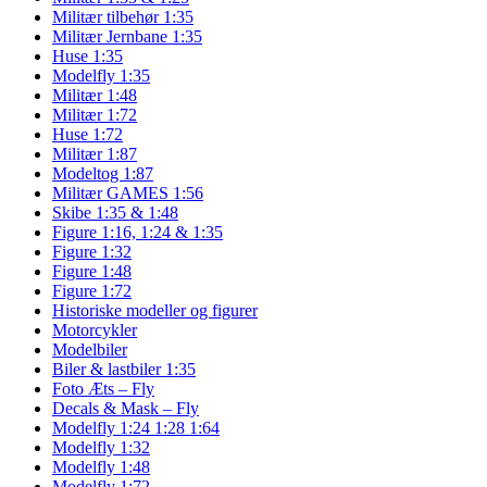
Militær tilbehør 1:35
Militær Jernbane 1:35
Huse 1:35
Modelfly 1:35
Militær 1:48
Militær 1:72
Huse 1:72
Militær 1:87
Modeltog 1:87
Militær GAMES 1:56
Skibe 1:35 & 1:48
Figure 1:16, 1:24 & 1:35
Figure 1:32
Figure 1:48
Figure 1:72
Historiske modeller og figurer
Motorcykler
Modelbiler
Biler & lastbiler 1:35
Foto Æts – Fly
Decals & Mask – Fly
Modelfly 1:24 1:28 1:64
Modelfly 1:32
Modelfly 1:48
Modelfly 1:72