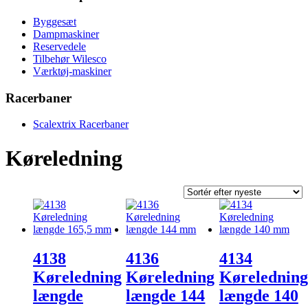
Byggesæt
Dampmaskiner
Reservedele
Tilbehør Wilesco
Værktøj-maskiner
Racerbaner
Scalextrix Racerbaner
Køreledning
4138
4136
4134
Køreledning
Køreledning
Køreledning
længde
længde 144
længde 140