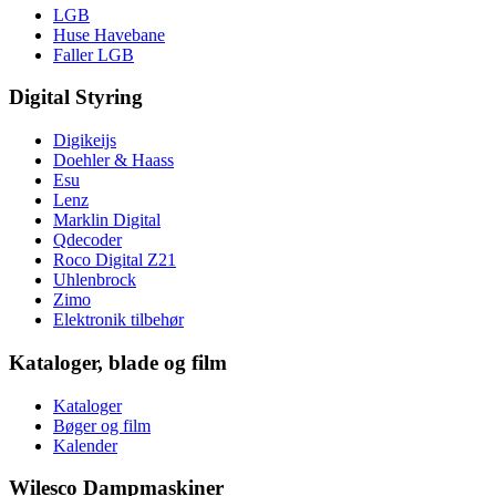
LGB
Huse Havebane
Faller LGB
Digital Styring
Digikeijs
Doehler & Haass
Esu
Lenz
Marklin Digital
Qdecoder
Roco Digital Z21
Uhlenbrock
Zimo
Elektronik tilbehør
Kataloger, blade og film
Kataloger
Bøger og film
Kalender
Wilesco Dampmaskiner