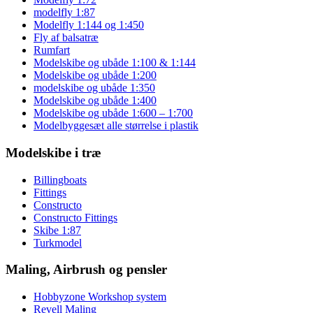
modelfly 1:87
Modelfly 1:144 og 1:450
Fly af balsatræ
Rumfart
Modelskibe og ubåde 1:100 & 1:144
Modelskibe og ubåde 1:200
modelskibe og ubåde 1:350
Modelskibe og ubåde 1:400
Modelskibe og ubåde 1:600 – 1:700
Modelbyggesæt alle størrelse i plastik
Modelskibe i træ
Billingboats
Fittings
Constructo
Constructo Fittings
Skibe 1:87
Turkmodel
Maling, Airbrush og pensler
Hobbyzone Workshop system
Revell Maling