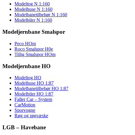
Modeltog N 1:160
Modelhuse N 1:160
Modelbanetilbehør N 1:160
Modelbiler N 1:160
Modeljernbane Smalspor
Peco HOm
Roco Smalspor H0e
Tillig Smalspor HOm
Modeljernbane HO
Modeltog HO
Modelhuse HO 1:87
Modelbanetilbebør HO 1:87
Modelbiler HO 1:87
Faller Car – System
CarMotion
Sporvogne
Røg og røgvæske
LGB – Havebane