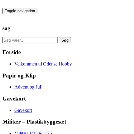
Skip
to
Toggle navigation
the
content
søg
Søg
Søg
efter:
Forside
Velkommen til Odense Hobby
Papir og Klip
Advent og Jul
Gavekort
Gavekort
Militær – Plastikbyggesæt
Militær 1:35 & 1:25