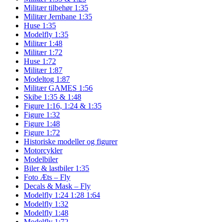
Militær tilbehør 1:35
Militær Jernbane 1:35
Huse 1:35
Modelfly 1:35
Militær 1:48
Militær 1:72
Huse 1:72
Militær 1:87
Modeltog 1:87
Militær GAMES 1:56
Skibe 1:35 & 1:48
Figure 1:16, 1:24 & 1:35
Figure 1:32
Figure 1:48
Figure 1:72
Historiske modeller og figurer
Motorcykler
Modelbiler
Biler & lastbiler 1:35
Foto Æts – Fly
Decals & Mask – Fly
Modelfly 1:24 1:28 1:64
Modelfly 1:32
Modelfly 1:48
Modelfly 1:72