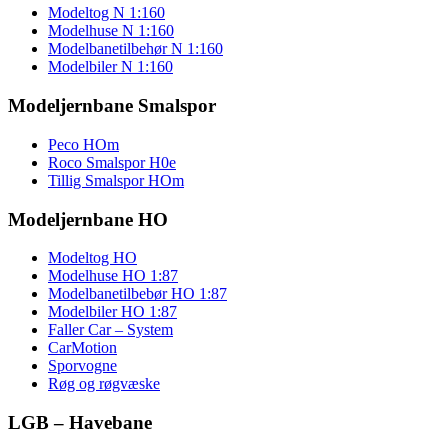
Modeltog N 1:160
Modelhuse N 1:160
Modelbanetilbehør N 1:160
Modelbiler N 1:160
Modeljernbane Smalspor
Peco HOm
Roco Smalspor H0e
Tillig Smalspor HOm
Modeljernbane HO
Modeltog HO
Modelhuse HO 1:87
Modelbanetilbebør HO 1:87
Modelbiler HO 1:87
Faller Car – System
CarMotion
Sporvogne
Røg og røgvæske
LGB – Havebane