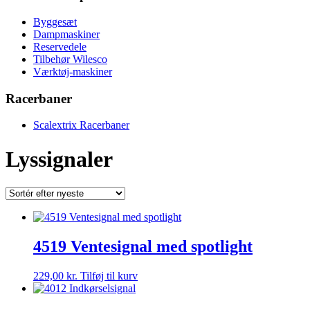
Byggesæt
Dampmaskiner
Reservedele
Tilbehør Wilesco
Værktøj-maskiner
Racerbaner
Scalextrix Racerbaner
Lyssignaler
4519 Ventesignal med spotlight
229,00
kr.
Tilføj til kurv