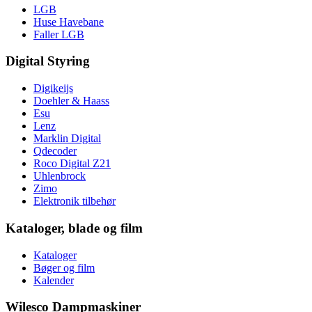
LGB
Huse Havebane
Faller LGB
Digital Styring
Digikeijs
Doehler & Haass
Esu
Lenz
Marklin Digital
Qdecoder
Roco Digital Z21
Uhlenbrock
Zimo
Elektronik tilbehør
Kataloger, blade og film
Kataloger
Bøger og film
Kalender
Wilesco Dampmaskiner