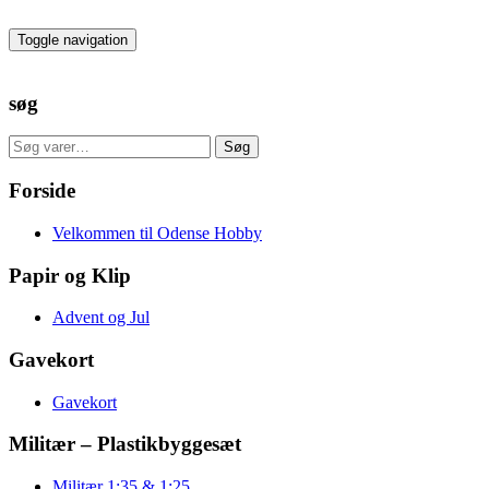
Skip
to
Toggle navigation
the
content
søg
Søg
Søg
efter:
Forside
Velkommen til Odense Hobby
Papir og Klip
Advent og Jul
Gavekort
Gavekort
Militær – Plastikbyggesæt
Militær 1:35 & 1:25