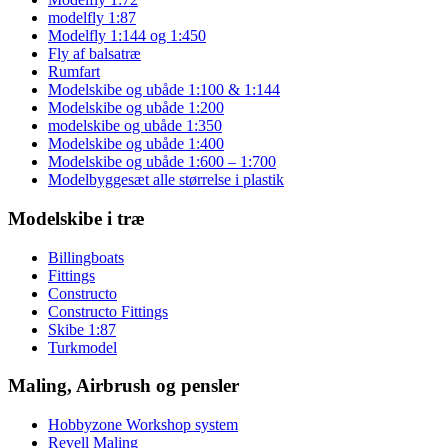
modelfly 1:87
Modelfly 1:144 og 1:450
Fly af balsatræ
Rumfart
Modelskibe og ubåde 1:100 & 1:144
Modelskibe og ubåde 1:200
modelskibe og ubåde 1:350
Modelskibe og ubåde 1:400
Modelskibe og ubåde 1:600 – 1:700
Modelbyggesæt alle størrelse i plastik
Modelskibe i træ
Billingboats
Fittings
Constructo
Constructo Fittings
Skibe 1:87
Turkmodel
Maling, Airbrush og pensler
Hobbyzone Workshop system
Revell Maling