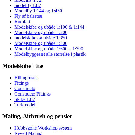
modelfly 1:87
Modelfly 1:144 og 1:450
Fly af balsatræ
Rumfart
Modelskibe og ubåde 1:100 & 1:144
Modelskibe og ubåde 1:200
modelskibe og ubåde 1:350
Modelskibe og ubåde 1:400
Modelskibe og ubåde 1:600 – 1:700
Modelbyggesæt alle størrelse i plastik
Modelskibe i træ
Billingboats
Fittings
Constructo
Constructo Fittings
Skibe 1:87
Turkmodel
Maling, Airbrush og pensler
Hobbyzone Workshop system
Revell Maling