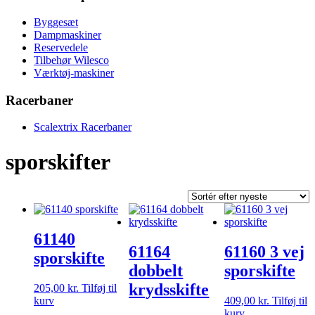
Byggesæt
Dampmaskiner
Reservedele
Tilbehør Wilesco
Værktøj-maskiner
Racerbaner
Scalextrix Racerbaner
sporskifter
61140
61164
61160 3 vej
sporskifte
dobbelt
sporskifte
krydsskifte
205,00
kr.
Tilføj til
kurv
409,00
kr.
Tilføj til
kurv