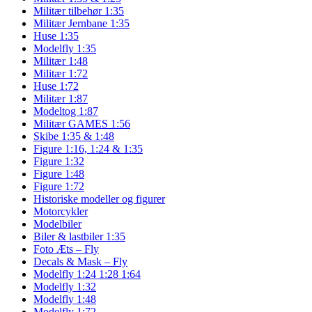
Militær tilbehør 1:35
Militær Jernbane 1:35
Huse 1:35
Modelfly 1:35
Militær 1:48
Militær 1:72
Huse 1:72
Militær 1:87
Modeltog 1:87
Militær GAMES 1:56
Skibe 1:35 & 1:48
Figure 1:16, 1:24 & 1:35
Figure 1:32
Figure 1:48
Figure 1:72
Historiske modeller og figurer
Motorcykler
Modelbiler
Biler & lastbiler 1:35
Foto Æts – Fly
Decals & Mask – Fly
Modelfly 1:24 1:28 1:64
Modelfly 1:32
Modelfly 1:48
Modelfly 1:72