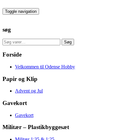
Skip
to
Toggle navigation
the
content
søg
Søg
Søg
efter:
Forside
Velkommen til Odense Hobby
Papir og Klip
Advent og Jul
Gavekort
Gavekort
Militær – Plastikbyggesæt
Militær 1:35 & 1:25