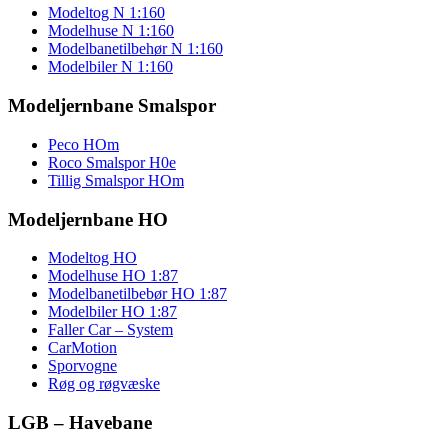
Modeltog N 1:160
Modelhuse N 1:160
Modelbanetilbehør N 1:160
Modelbiler N 1:160
Modeljernbane Smalspor
Peco HOm
Roco Smalspor H0e
Tillig Smalspor HOm
Modeljernbane HO
Modeltog HO
Modelhuse HO 1:87
Modelbanetilbebør HO 1:87
Modelbiler HO 1:87
Faller Car – System
CarMotion
Sporvogne
Røg og røgvæske
LGB – Havebane