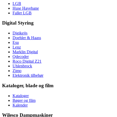
LGB
Huse Havebane
Faller LGB
Digital Styring
Digikeijs
Doehler & Haass
Esu
Lenz
Marklin Digital
Qdecoder
Roco Digital Z21
Uhlenbrock
Zimo
Elektronik tilbehør
Kataloger, blade og film
Kataloger
Bøger og film
Kalender
Wilesco Dampmaskiner