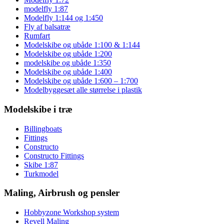
modelfly 1:87
Modelfly 1:144 og 1:450
Fly af balsatræ
Rumfart
Modelskibe og ubåde 1:100 & 1:144
Modelskibe og ubåde 1:200
modelskibe og ubåde 1:350
Modelskibe og ubåde 1:400
Modelskibe og ubåde 1:600 – 1:700
Modelbyggesæt alle størrelse i plastik
Modelskibe i træ
Billingboats
Fittings
Constructo
Constructo Fittings
Skibe 1:87
Turkmodel
Maling, Airbrush og pensler
Hobbyzone Workshop system
Revell Maling