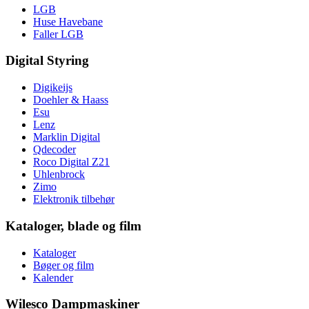
LGB
Huse Havebane
Faller LGB
Digital Styring
Digikeijs
Doehler & Haass
Esu
Lenz
Marklin Digital
Qdecoder
Roco Digital Z21
Uhlenbrock
Zimo
Elektronik tilbehør
Kataloger, blade og film
Kataloger
Bøger og film
Kalender
Wilesco Dampmaskiner