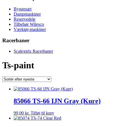
Byggesæt
Dampmaskiner
Reservedele
Tilbehør Wilesco
Værktøj-maskiner
Racerbaner
Scalextrix Racerbaner
Ts-paint
85066 TS-66 IJN Gray (Kure)
99,00
kr.
Tilføj til kurv