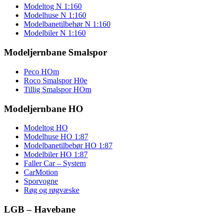
Modeltog N 1:160
Modelhuse N 1:160
Modelbanetilbehør N 1:160
Modelbiler N 1:160
Modeljernbane Smalspor
Peco HOm
Roco Smalspor H0e
Tillig Smalspor HOm
Modeljernbane HO
Modeltog HO
Modelhuse HO 1:87
Modelbanetilbebør HO 1:87
Modelbiler HO 1:87
Faller Car – System
CarMotion
Sporvogne
Røg og røgvæske
LGB – Havebane