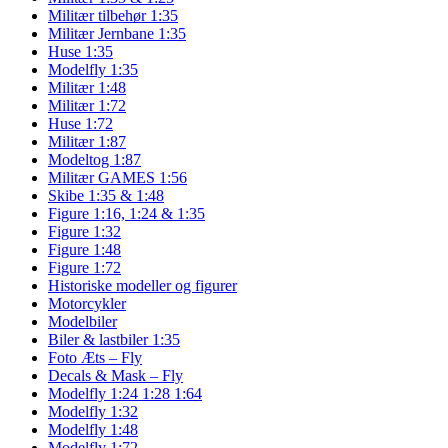
Militær tilbehør 1:35
Militær Jernbane 1:35
Huse 1:35
Modelfly 1:35
Militær 1:48
Militær 1:72
Huse 1:72
Militær 1:87
Modeltog 1:87
Militær GAMES 1:56
Skibe 1:35 & 1:48
Figure 1:16, 1:24 & 1:35
Figure 1:32
Figure 1:48
Figure 1:72
Historiske modeller og figurer
Motorcykler
Modelbiler
Biler & lastbiler 1:35
Foto Æts – Fly
Decals & Mask – Fly
Modelfly 1:24 1:28 1:64
Modelfly 1:32
Modelfly 1:48
Modelfly 1:72