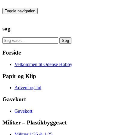
Skip
to
Toggle navigation
the
content
søg
Søg
Søg
efter:
Forside
Velkommen til Odense Hobby
Papir og Klip
Advent og Jul
Gavekort
Gavekort
Militær – Plastikbyggesæt
Militær 1:35 & 1:25