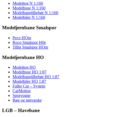
Modeltog N 1:160
Modelhuse N 1:160
Modelbanetilbehør N 1:160
Modelbiler N 1:160
Modeljernbane Smalspor
Peco HOm
Roco Smalspor H0e
Tillig Smalspor HOm
Modeljernbane HO
Modeltog HO
Modelhuse HO 1:87
Modelbanetilbebør HO 1:87
Modelbiler HO 1:87
Faller Car – System
CarMotion
Sporvogne
Røg og røgvæske
LGB – Havebane