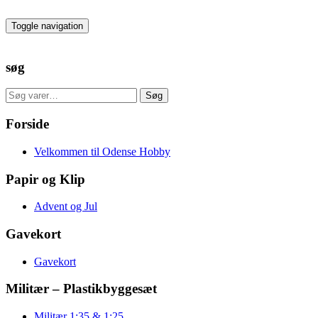
Skip
to
Toggle navigation
the
content
søg
Søg
Søg
efter:
Forside
Velkommen til Odense Hobby
Papir og Klip
Advent og Jul
Gavekort
Gavekort
Militær – Plastikbyggesæt
Militær 1:35 & 1:25