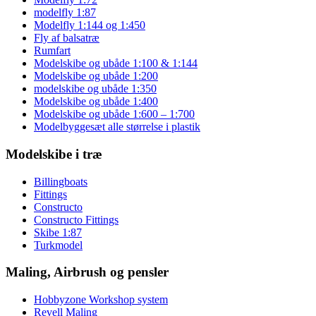
modelfly 1:87
Modelfly 1:144 og 1:450
Fly af balsatræ
Rumfart
Modelskibe og ubåde 1:100 & 1:144
Modelskibe og ubåde 1:200
modelskibe og ubåde 1:350
Modelskibe og ubåde 1:400
Modelskibe og ubåde 1:600 – 1:700
Modelbyggesæt alle størrelse i plastik
Modelskibe i træ
Billingboats
Fittings
Constructo
Constructo Fittings
Skibe 1:87
Turkmodel
Maling, Airbrush og pensler
Hobbyzone Workshop system
Revell Maling