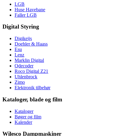
LGB
Huse Havebane
Faller LGB
Digital Styring
Digikeijs
Doehler & Haass
Esu
Lenz
Marklin Digital
Qdecoder
Roco Digital Z21
Uhlenbrock
Zimo
Elektronik tilbehør
Kataloger, blade og film
Kataloger
Bøger og film
Kalender
Wilesco Dampmaskiner