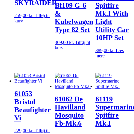
SKYRAIDER
Bf109 G-6
Spitfire
&
Mk.I With
259,00
kr.
Tilføj til
Kubelwagen
Light
kurv
Type 82 Set
Utility Car
10HP Set
369,00
kr.
Tilføj til
kurv
389,00
kr.
Læs
mere
61053
61062 De
61119
Bristol
Havilland
Supermarin
Beaufighter
Mosquito
Spitfire
Vi
Fb-Mk.6
Mk.I
229,00
kr.
Tilføj til