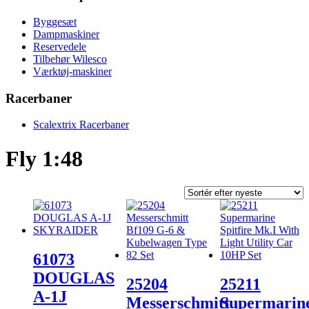
Byggesæt
Dampmaskiner
Reservedele
Tilbehør Wilesco
Værktøj-maskiner
Racerbaner
Scalextrix Racerbaner
Fly 1:48
61073
DOUGLAS
25204
25211
A-1J
Messerschmitt
Supermarin