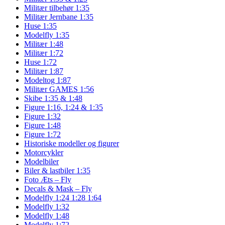
Militær tilbehør 1:35
Militær Jernbane 1:35
Huse 1:35
Modelfly 1:35
Militær 1:48
Militær 1:72
Huse 1:72
Militær 1:87
Modeltog 1:87
Militær GAMES 1:56
Skibe 1:35 & 1:48
Figure 1:16, 1:24 & 1:35
Figure 1:32
Figure 1:48
Figure 1:72
Historiske modeller og figurer
Motorcykler
Modelbiler
Biler & lastbiler 1:35
Foto Æts – Fly
Decals & Mask – Fly
Modelfly 1:24 1:28 1:64
Modelfly 1:32
Modelfly 1:48
Modelfly 1:72