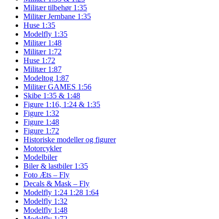
Militær tilbehør 1:35
Militær Jernbane 1:35
Huse 1:35
Modelfly 1:35
Militær 1:48
Militær 1:72
Huse 1:72
Militær 1:87
Modeltog 1:87
Militær GAMES 1:56
Skibe 1:35 & 1:48
Figure 1:16, 1:24 & 1:35
Figure 1:32
Figure 1:48
Figure 1:72
Historiske modeller og figurer
Motorcykler
Modelbiler
Biler & lastbiler 1:35
Foto Æts – Fly
Decals & Mask – Fly
Modelfly 1:24 1:28 1:64
Modelfly 1:32
Modelfly 1:48
Modelfly 1:72