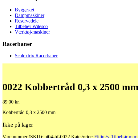
Byggesæt
Dampmaskiner
Reservedele
Tilbehør Wilesco
Værktøj-maskiner
Racerbaner
Scalextrix Racerbaner
0022 Kobbertråd 0,3 x 2500 m
89,00
kr.
Kobbertråd 0,3 x 2500 mm
Ikke på lager
Varenummer (SKU):
bi04-bf-0022
Kategorier:
Fittings
,
Tilbehør m.m