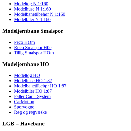
Modeltog N 1:160
Modelhuse N 1:160
Modelbanetilbehør N 1:160
Modelbiler N 1:160
Modeljernbane Smalspor
Peco HOm
Roco Smalspor H0e
Tillig Smalspor HOm
Modeljernbane HO
Modeltog HO
Modelhuse HO 1:87
Modelbanetilbebør HO 1:87
Modelbiler HO 1:87
Faller Car – System
CarMotion
Sporvogne
Røg og røgvæske
LGB – Havebane