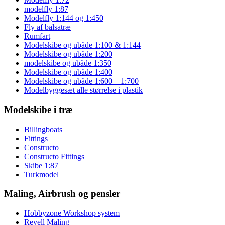
modelfly 1:87
Modelfly 1:144 og 1:450
Fly af balsatræ
Rumfart
Modelskibe og ubåde 1:100 & 1:144
Modelskibe og ubåde 1:200
modelskibe og ubåde 1:350
Modelskibe og ubåde 1:400
Modelskibe og ubåde 1:600 – 1:700
Modelbyggesæt alle størrelse i plastik
Modelskibe i træ
Billingboats
Fittings
Constructo
Constructo Fittings
Skibe 1:87
Turkmodel
Maling, Airbrush og pensler
Hobbyzone Workshop system
Revell Maling