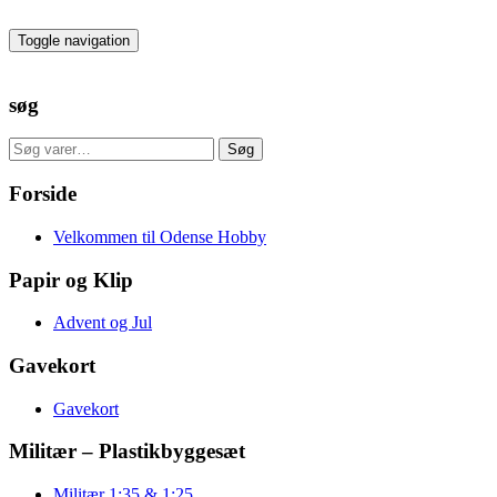
Skip
to
Toggle navigation
the
content
søg
Søg
Søg
efter:
Forside
Velkommen til Odense Hobby
Papir og Klip
Advent og Jul
Gavekort
Gavekort
Militær – Plastikbyggesæt
Militær 1:35 & 1:25