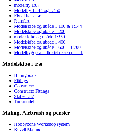
modelfly 1:87
Modelfly 1:144 og 1:450
Fly af balsatræ
Rumfart
Modelskibe og ubåde 1:100 & 1:144
Modelskibe og ubåde 1:200
modelskibe og ubåde 1:350
Modelskibe og ubåde 1:400
Modelskibe og ubåde 1:600 – 1:700
Modelbyggesæt alle størrelse i plastik
Modelskibe i træ
Billingboats
Fittings
Constructo
Constructo Fittings
Skibe 1:87
Turkmodel
Maling, Airbrush og pensler
Hobbyzone Workshop system
Revell Maling