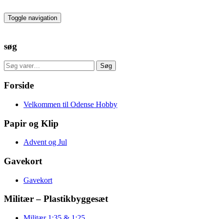
Skip
to
Toggle navigation
the
content
søg
Søg
Søg
efter:
Forside
Velkommen til Odense Hobby
Papir og Klip
Advent og Jul
Gavekort
Gavekort
Militær – Plastikbyggesæt
Militær 1:35 & 1:25