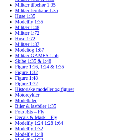
Militær tilbehør 1:35
Militær Jernbane 1:35
Huse 1:35
Modelfly 1:35
Militær 1:48
Militær 1:72
Huse 1:72
Militær 1:87
Modeltog 1:87
Militær GAMES 1:56
Skibe 1:35 & 1:48
Figure 1:16, 1:24 & 1:35
Figure 1:32
Figure 1:48
Figure 1:72
Historiske modeller og figurer
Motorcykler
Modelbiler
Biler & lastbiler 1:35
Foto Æts – Fly
Decals & Mask – Fly
Modelfly 1:24 1:28 1:64
Modelfly 1:32
Modelfly 1:48
Modelfly 1:72