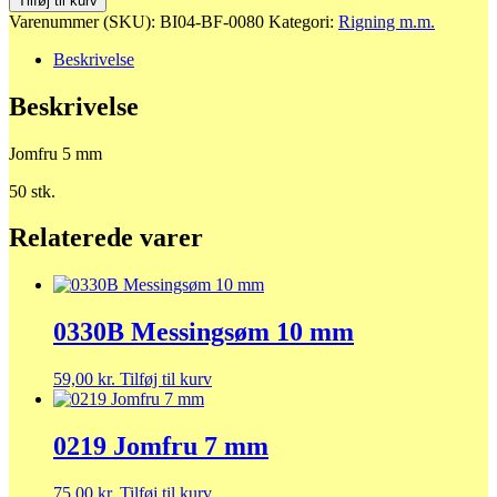
Tilføj til kurv
5
Varenummer (SKU):
BI04-BF-0080
Kategori:
Rigning m.m.
mm
antal
Beskrivelse
Beskrivelse
Jomfru 5 mm
50 stk.
Relaterede varer
0330B Messingsøm 10 mm
59,00
kr.
Tilføj til kurv
0219 Jomfru 7 mm
75,00
kr.
Tilføj til kurv