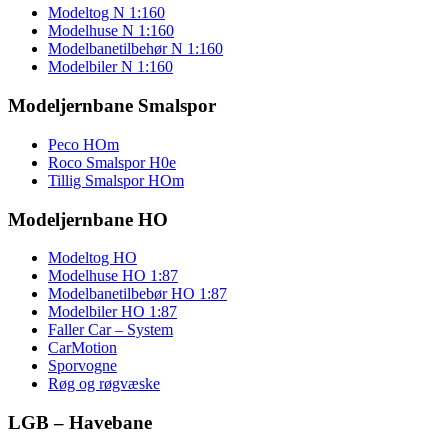
Modeltog N 1:160
Modelhuse N 1:160
Modelbanetilbehør N 1:160
Modelbiler N 1:160
Modeljernbane Smalspor
Peco HOm
Roco Smalspor H0e
Tillig Smalspor HOm
Modeljernbane HO
Modeltog HO
Modelhuse HO 1:87
Modelbanetilbebør HO 1:87
Modelbiler HO 1:87
Faller Car – System
CarMotion
Sporvogne
Røg og røgvæske
LGB – Havebane