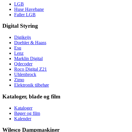
LGB
Huse Havebane
Faller LGB
Digital Styring
Digikeijs
Doehler & Haass
Esu
Lenz
Marklin Digital
Qdecoder
Roco Digital Z21
Uhlenbrock
Zimo
Elektronik tilbehør
Kataloger, blade og film
Kataloger
Bøger og film
Kalender
Wilesco Dampmaskiner