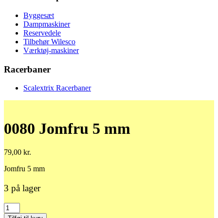
Byggesæt
Dampmaskiner
Reservedele
Tilbehør Wilesco
Værktøj-maskiner
Racerbaner
Scalextrix Racerbaner
0080 Jomfru 5 mm
79,00
kr.
Jomfru 5 mm
3 på lager
0080
Jomfru