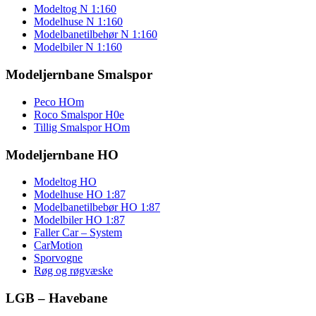
Modeltog N 1:160
Modelhuse N 1:160
Modelbanetilbehør N 1:160
Modelbiler N 1:160
Modeljernbane Smalspor
Peco HOm
Roco Smalspor H0e
Tillig Smalspor HOm
Modeljernbane HO
Modeltog HO
Modelhuse HO 1:87
Modelbanetilbebør HO 1:87
Modelbiler HO 1:87
Faller Car – System
CarMotion
Sporvogne
Røg og røgvæske
LGB – Havebane