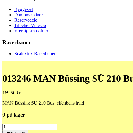
Byggesæt
Dampmaskiner
Reservedele
Tilbehør Wilesco
Værktøj-maskiner
Racerbaner
Scalextrix Racerbaner
013246 MAN Büssing SÜ 210 Bus
169,50
kr.
MAN Büssing SÜ 210 Bus, elfenbens hvid
0 på lager
013246
MAN