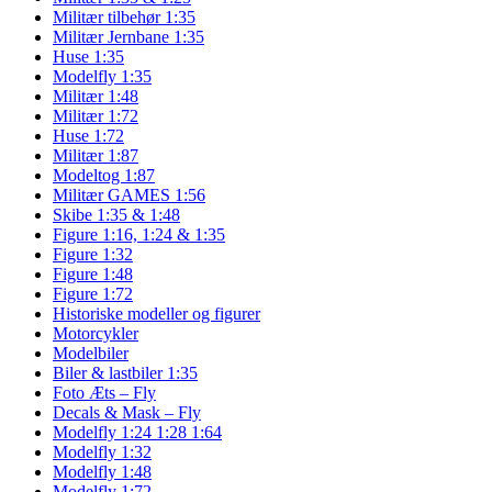
Militær tilbehør 1:35
Militær Jernbane 1:35
Huse 1:35
Modelfly 1:35
Militær 1:48
Militær 1:72
Huse 1:72
Militær 1:87
Modeltog 1:87
Militær GAMES 1:56
Skibe 1:35 & 1:48
Figure 1:16, 1:24 & 1:35
Figure 1:32
Figure 1:48
Figure 1:72
Historiske modeller og figurer
Motorcykler
Modelbiler
Biler & lastbiler 1:35
Foto Æts – Fly
Decals & Mask – Fly
Modelfly 1:24 1:28 1:64
Modelfly 1:32
Modelfly 1:48
Modelfly 1:72