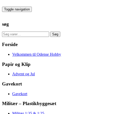
Skip
to
Toggle navigation
the
content
søg
Søg
Søg
efter:
Forside
Velkommen til Odense Hobby
Papir og Klip
Advent og Jul
Gavekort
Gavekort
Militær – Plastikbyggesæt
Militær 1:35 & 1:25