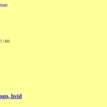
gesæt
7 / H0
gn, hvid