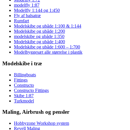
modelfly 1:87
Modelfly 1:144 og 1:450
Fly af balsatræ
Rumfart
Modelskibe og ubåde 1:100 & 1:144
Modelskibe og ubåde 1:200
modelskibe og ubåde 1:350
Modelskibe og ubåde 1:400
Modelskibe og ubåde 1:600 – 1:700
Modelbyggesæt alle størrelse i plastik
Modelskibe i træ
Billingboats
Fittings
Constructo
Constructo Fittings
Skibe 1:87
Turkmodel
Maling, Airbrush og pensler
Hobbyzone Workshop system
Revell Maling