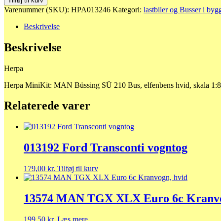
Tilføj til kurv
Büssing
Varenummer (SKU):
HPA013246
Kategori:
lastbiler og Busser i byg
SÜ
210
Beskrivelse
Bus,
elfenbens
Beskrivelse
hvid
antal
Herpa
Herpa MiniKit: MAN Büssing SÜ 210 Bus, elfenbens hvid, skala 1:8
Relaterede varer
013192 Ford Transconti vogntog
179,00
kr.
Tilføj til kurv
13574 MAN TGX XLX Euro 6c Kranvo
199,50
kr.
Læs mere