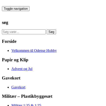
Skip
to
Toggle navigation
the
content
søg
Søg
Søg
efter:
Forside
Velkommen til Odense Hobby
Papir og Klip
Advent og Jul
Gavekort
Gavekort
Militær – Plastikbyggesæt
Militær 1:35 & 1:25