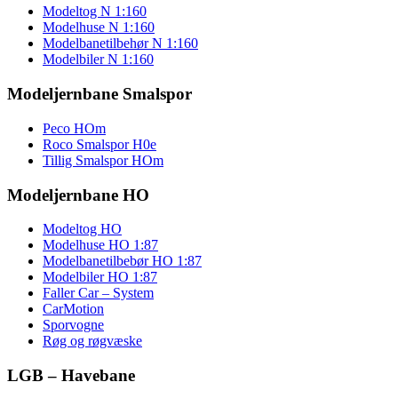
Modeltog N 1:160
Modelhuse N 1:160
Modelbanetilbehør N 1:160
Modelbiler N 1:160
Modeljernbane Smalspor
Peco HOm
Roco Smalspor H0e
Tillig Smalspor HOm
Modeljernbane HO
Modeltog HO
Modelhuse HO 1:87
Modelbanetilbebør HO 1:87
Modelbiler HO 1:87
Faller Car – System
CarMotion
Sporvogne
Røg og røgvæske
LGB – Havebane