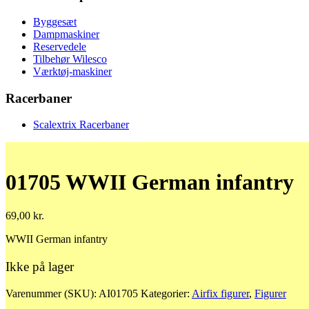
Byggesæt
Dampmaskiner
Reservedele
Tilbehør Wilesco
Værktøj-maskiner
Racerbaner
Scalextrix Racerbaner
01705 WWII German infantry
69,00
kr.
WWII German infantry
Ikke på lager
Varenummer (SKU):
AI01705
Kategorier:
Airfix figurer
,
Figurer