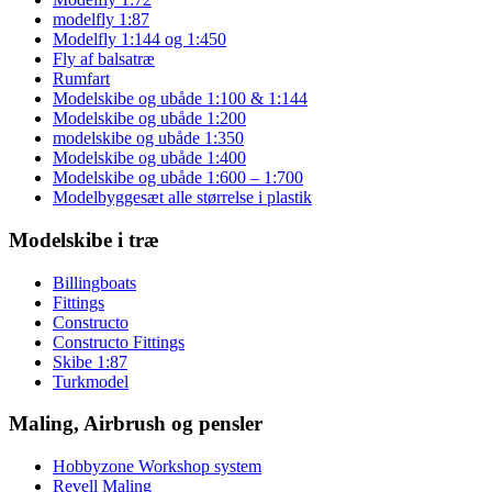
modelfly 1:87
Modelfly 1:144 og 1:450
Fly af balsatræ
Rumfart
Modelskibe og ubåde 1:100 & 1:144
Modelskibe og ubåde 1:200
modelskibe og ubåde 1:350
Modelskibe og ubåde 1:400
Modelskibe og ubåde 1:600 – 1:700
Modelbyggesæt alle størrelse i plastik
Modelskibe i træ
Billingboats
Fittings
Constructo
Constructo Fittings
Skibe 1:87
Turkmodel
Maling, Airbrush og pensler
Hobbyzone Workshop system
Revell Maling