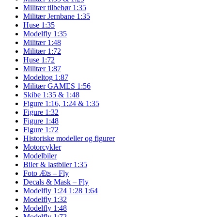
Militær tilbehør 1:35
Militær Jernbane 1:35
Huse 1:35
Modelfly 1:35
Militær 1:48
Militær 1:72
Huse 1:72
Militær 1:87
Modeltog 1:87
Militær GAMES 1:56
Skibe 1:35 & 1:48
Figure 1:16, 1:24 & 1:35
Figure 1:32
Figure 1:48
Figure 1:72
Historiske modeller og figurer
Motorcykler
Modelbiler
Biler & lastbiler 1:35
Foto Æts – Fly
Decals & Mask – Fly
Modelfly 1:24 1:28 1:64
Modelfly 1:32
Modelfly 1:48
Modelfly 1:72