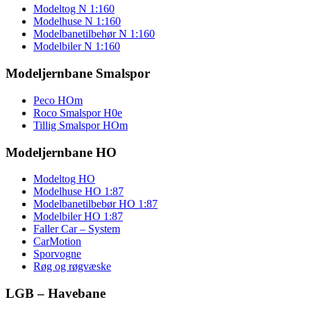
Modeltog N 1:160
Modelhuse N 1:160
Modelbanetilbehør N 1:160
Modelbiler N 1:160
Modeljernbane Smalspor
Peco HOm
Roco Smalspor H0e
Tillig Smalspor HOm
Modeljernbane HO
Modeltog HO
Modelhuse HO 1:87
Modelbanetilbebør HO 1:87
Modelbiler HO 1:87
Faller Car – System
CarMotion
Sporvogne
Røg og røgvæske
LGB – Havebane