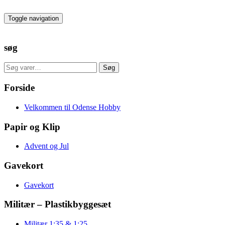
Skip
to
Toggle navigation
the
content
søg
Søg
Søg
efter:
Forside
Velkommen til Odense Hobby
Papir og Klip
Advent og Jul
Gavekort
Gavekort
Militær – Plastikbyggesæt
Militær 1:35 & 1:25