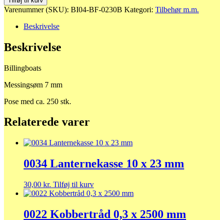
Tilføj til kurv
7
Varenummer (SKU):
BI04-BF-0230B
Kategori:
Tilbehør m.m.
mm
antal
Beskrivelse
Beskrivelse
Billingboats
Messingsøm 7 mm
Pose med ca. 250 stk.
Relaterede varer
0034 Lanternekasse 10 x 23 mm
30,00
kr.
Tilføj til kurv
0022 Kobbertråd 0,3 x 2500 mm