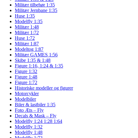
Militær tilbehør 1:35
Militær Jernbane 1:35
Huse 1:35
Modelfly 1:35
Militær 1:48
Militær 1:72
Huse 1:72
Militær 1:87
Modeltog 1:87
Militær GAMES 1:56
Skibe 1:35 & 1:48
Figure 1:16, 1:24 & 1:35
Figure 1:32
Figure 1:48
Figure 1:72
Historiske modeller og figurer
Motorcykler
Modelbiler
Biler & lastbiler 1:35
Foto Æts – Fly
Decals & Mask – Fly
Modelfly 1:24 1:28 1:64
Modelfly 1:32
Modelfly 1:48
Modelfly 1:72