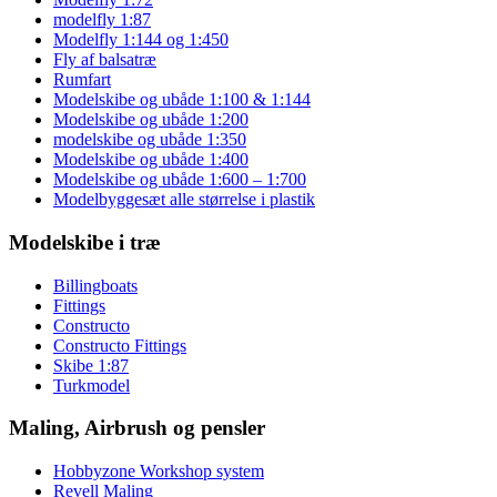
modelfly 1:87
Modelfly 1:144 og 1:450
Fly af balsatræ
Rumfart
Modelskibe og ubåde 1:100 & 1:144
Modelskibe og ubåde 1:200
modelskibe og ubåde 1:350
Modelskibe og ubåde 1:400
Modelskibe og ubåde 1:600 – 1:700
Modelbyggesæt alle størrelse i plastik
Modelskibe i træ
Billingboats
Fittings
Constructo
Constructo Fittings
Skibe 1:87
Turkmodel
Maling, Airbrush og pensler
Hobbyzone Workshop system
Revell Maling