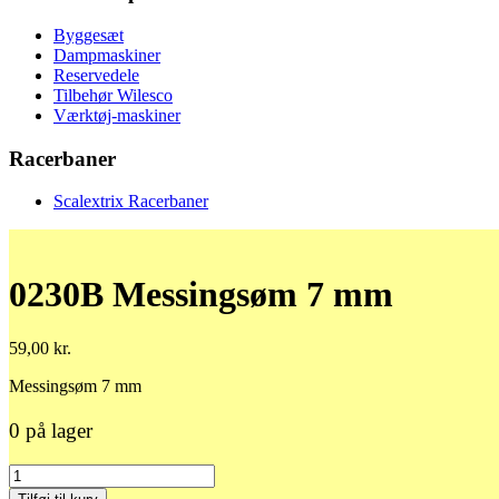
Byggesæt
Dampmaskiner
Reservedele
Tilbehør Wilesco
Værktøj-maskiner
Racerbaner
Scalextrix Racerbaner
0230B Messingsøm 7 mm
59,00
kr.
Messingsøm 7 mm
0 på lager
0230B
Messingsøm