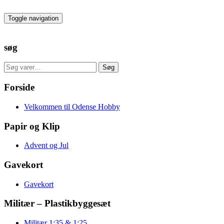
Skip
to
Toggle navigation
the
content
søg
Søg
Søg
efter:
Forside
Velkommen til Odense Hobby
Papir og Klip
Advent og Jul
Gavekort
Gavekort
Militær – Plastikbyggesæt
Militær 1:35 & 1:25