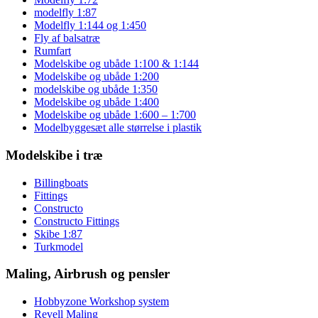
modelfly 1:87
Modelfly 1:144 og 1:450
Fly af balsatræ
Rumfart
Modelskibe og ubåde 1:100 & 1:144
Modelskibe og ubåde 1:200
modelskibe og ubåde 1:350
Modelskibe og ubåde 1:400
Modelskibe og ubåde 1:600 – 1:700
Modelbyggesæt alle størrelse i plastik
Modelskibe i træ
Billingboats
Fittings
Constructo
Constructo Fittings
Skibe 1:87
Turkmodel
Maling, Airbrush og pensler
Hobbyzone Workshop system
Revell Maling