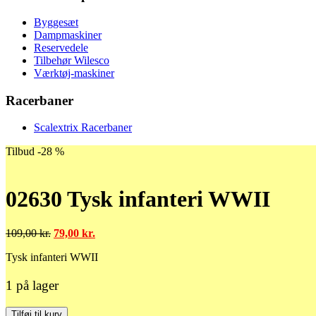
Byggesæt
Dampmaskiner
Reservedele
Tilbehør Wilesco
Værktøj-maskiner
Racerbaner
Scalextrix Racerbaner
Tilbud -28 %
02630 Tysk infanteri WWII
Den
Den
109,00
kr.
79,00
kr.
oprindelige
aktuelle
Tysk infanteri WWII
pris
pris
var:
er:
109,00 kr..
79,00 kr..
1 på lager
02630
Tilføj til kurv