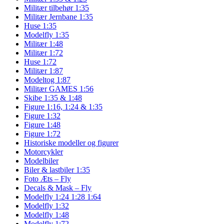
Militær tilbehør 1:35
Militær Jernbane 1:35
Huse 1:35
Modelfly 1:35
Militær 1:48
Militær 1:72
Huse 1:72
Militær 1:87
Modeltog 1:87
Militær GAMES 1:56
Skibe 1:35 & 1:48
Figure 1:16, 1:24 & 1:35
Figure 1:32
Figure 1:48
Figure 1:72
Historiske modeller og figurer
Motorcykler
Modelbiler
Biler & lastbiler 1:35
Foto Æts – Fly
Decals & Mask – Fly
Modelfly 1:24 1:28 1:64
Modelfly 1:32
Modelfly 1:48
Modelfly 1:72