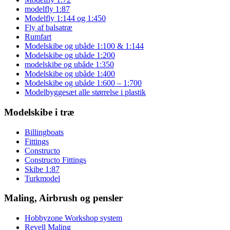
modelfly 1:87
Modelfly 1:144 og 1:450
Fly af balsatræ
Rumfart
Modelskibe og ubåde 1:100 & 1:144
Modelskibe og ubåde 1:200
modelskibe og ubåde 1:350
Modelskibe og ubåde 1:400
Modelskibe og ubåde 1:600 – 1:700
Modelbyggesæt alle størrelse i plastik
Modelskibe i træ
Billingboats
Fittings
Constructo
Constructo Fittings
Skibe 1:87
Turkmodel
Maling, Airbrush og pensler
Hobbyzone Workshop system
Revell Maling