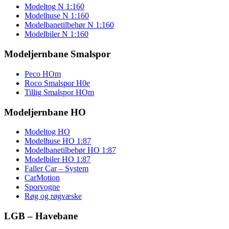
Modeltog N 1:160
Modelhuse N 1:160
Modelbanetilbehør N 1:160
Modelbiler N 1:160
Modeljernbane Smalspor
Peco HOm
Roco Smalspor H0e
Tillig Smalspor HOm
Modeljernbane HO
Modeltog HO
Modelhuse HO 1:87
Modelbanetilbebør HO 1:87
Modelbiler HO 1:87
Faller Car – System
CarMotion
Sporvogne
Røg og røgvæske
LGB – Havebane