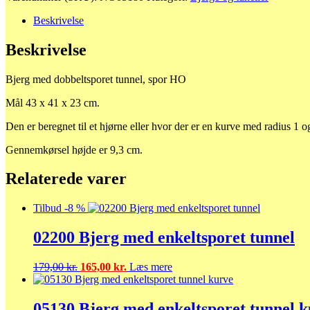
Beskrivelse
Beskrivelse
Bjerg med dobbeltsporet tunnel, spor HO
Mål 43 x 41 x 23 cm.
Den er beregnet til et hjørne eller hvor der er en kurve med radius 1 o
Gennemkørsel højde er 9,3 cm.
Relaterede varer
Tilbud -8 %
02200 Bjerg med enkeltsporet tunnel
Den
Den
179,00
kr.
165,00
kr.
Læs mere
oprindelige
aktuelle
pris
pris
var:
er:
05130 Bjerg med enkeltsporet tunnel 