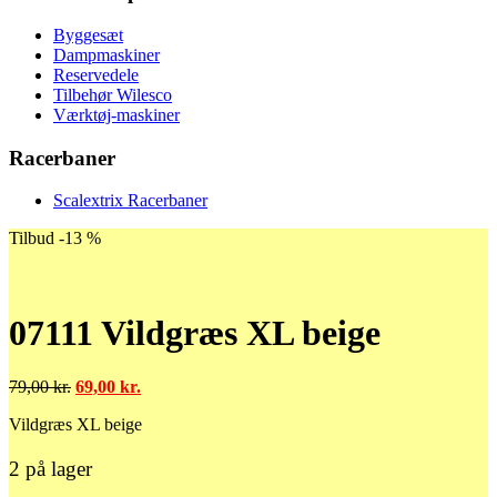
Byggesæt
Dampmaskiner
Reservedele
Tilbehør Wilesco
Værktøj-maskiner
Racerbaner
Scalextrix Racerbaner
Tilbud -13 %
07111 Vildgræs XL beige
Den
Den
79,00
kr.
69,00
kr.
oprindelige
aktuelle
Vildgræs XL beige
pris
pris
var:
er:
79,00 kr..
69,00 kr..
2 på lager