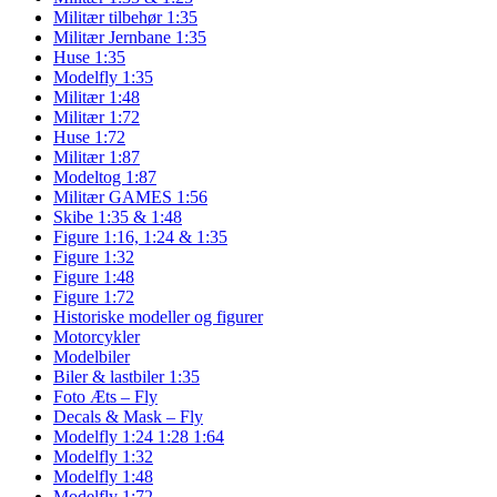
Militær tilbehør 1:35
Militær Jernbane 1:35
Huse 1:35
Modelfly 1:35
Militær 1:48
Militær 1:72
Huse 1:72
Militær 1:87
Modeltog 1:87
Militær GAMES 1:56
Skibe 1:35 & 1:48
Figure 1:16, 1:24 & 1:35
Figure 1:32
Figure 1:48
Figure 1:72
Historiske modeller og figurer
Motorcykler
Modelbiler
Biler & lastbiler 1:35
Foto Æts – Fly
Decals & Mask – Fly
Modelfly 1:24 1:28 1:64
Modelfly 1:32
Modelfly 1:48
Modelfly 1:72