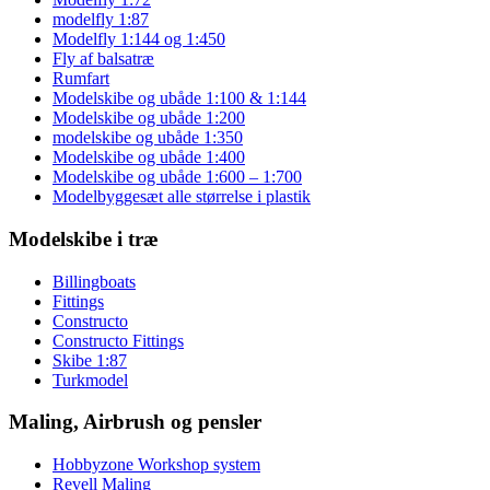
modelfly 1:87
Modelfly 1:144 og 1:450
Fly af balsatræ
Rumfart
Modelskibe og ubåde 1:100 & 1:144
Modelskibe og ubåde 1:200
modelskibe og ubåde 1:350
Modelskibe og ubåde 1:400
Modelskibe og ubåde 1:600 – 1:700
Modelbyggesæt alle størrelse i plastik
Modelskibe i træ
Billingboats
Fittings
Constructo
Constructo Fittings
Skibe 1:87
Turkmodel
Maling, Airbrush og pensler
Hobbyzone Workshop system
Revell Maling