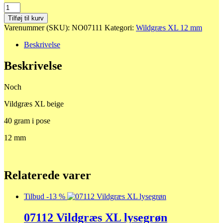
07111
Vildgræs
Tilføj til kurv
XL
Varenummer (SKU):
NO07111
Kategori:
Wildgræs XL 12 mm
beige
antal
Beskrivelse
Beskrivelse
Noch
Vildgræs XL beige
40 gram i pose
12 mm
Relaterede varer
Tilbud -13 %
07112 Vildgræs XL lysegrøn