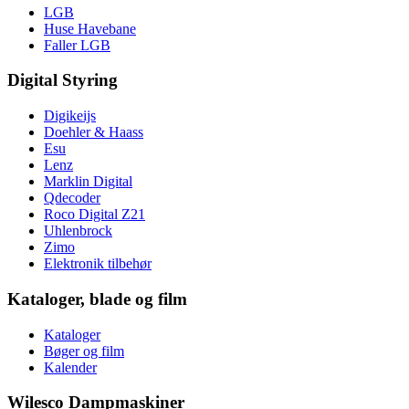
LGB
Huse Havebane
Faller LGB
Digital Styring
Digikeijs
Doehler & Haass
Esu
Lenz
Marklin Digital
Qdecoder
Roco Digital Z21
Uhlenbrock
Zimo
Elektronik tilbehør
Kataloger, blade og film
Kataloger
Bøger og film
Kalender
Wilesco Dampmaskiner