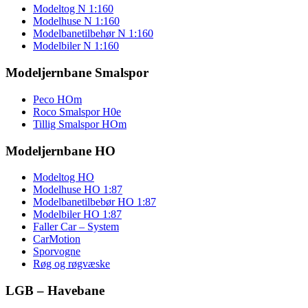
Modeltog N 1:160
Modelhuse N 1:160
Modelbanetilbehør N 1:160
Modelbiler N 1:160
Modeljernbane Smalspor
Peco HOm
Roco Smalspor H0e
Tillig Smalspor HOm
Modeljernbane HO
Modeltog HO
Modelhuse HO 1:87
Modelbanetilbebør HO 1:87
Modelbiler HO 1:87
Faller Car – System
CarMotion
Sporvogne
Røg og røgvæske
LGB – Havebane