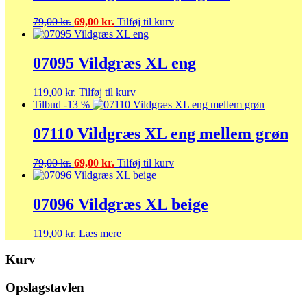
Den
Den
79,00
kr.
69,00
kr.
Tilføj til kurv
oprindelige
aktuelle
pris
pris
var:
er:
07095 Vildgræs XL eng
79,00 kr..
69,00 kr..
119,00
kr.
Tilføj til kurv
Tilbud -13 %
07110 Vildgræs XL eng mellem grøn
Den
Den
79,00
kr.
69,00
kr.
Tilføj til kurv
oprindelige
aktuelle
pris
pris
var:
er:
07096 Vildgræs XL beige
79,00 kr..
69,00 kr..
119,00
kr.
Læs mere
Kurv
Opslagstavlen