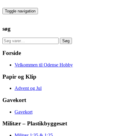
Skip
to
Toggle navigation
the
content
søg
Søg
Søg
efter:
Forside
Velkommen til Odense Hobby
Papir og Klip
Advent og Jul
Gavekort
Gavekort
Militær – Plastikbyggesæt
Militær 1:35 & 1:25