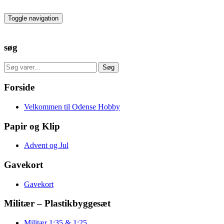
Skip
to
Toggle navigation
the
content
søg
Søg
Søg
efter:
Forside
Velkommen til Odense Hobby
Papir og Klip
Advent og Jul
Gavekort
Gavekort
Militær – Plastikbyggesæt
Militær 1:35 & 1:25