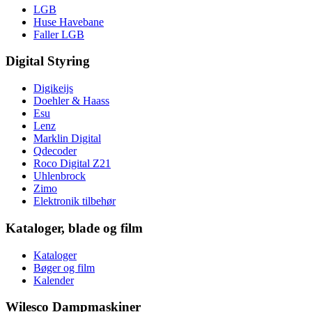
LGB
Huse Havebane
Faller LGB
Digital Styring
Digikeijs
Doehler & Haass
Esu
Lenz
Marklin Digital
Qdecoder
Roco Digital Z21
Uhlenbrock
Zimo
Elektronik tilbehør
Kataloger, blade og film
Kataloger
Bøger og film
Kalender
Wilesco Dampmaskiner