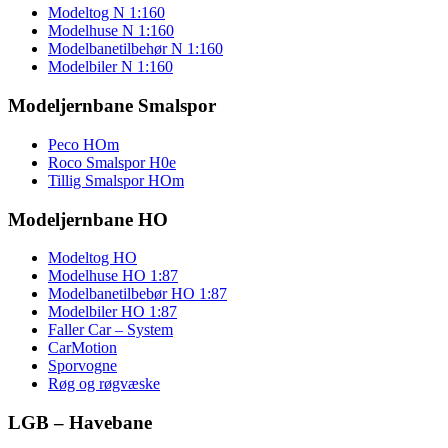
Modeltog N 1:160
Modelhuse N 1:160
Modelbanetilbehør N 1:160
Modelbiler N 1:160
Modeljernbane Smalspor
Peco HOm
Roco Smalspor H0e
Tillig Smalspor HOm
Modeljernbane HO
Modeltog HO
Modelhuse HO 1:87
Modelbanetilbebør HO 1:87
Modelbiler HO 1:87
Faller Car – System
CarMotion
Sporvogne
Røg og røgvæske
LGB – Havebane