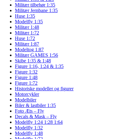
Militær tilbehør 1:35
Militær Jernbane 1:35
Huse 1:35
Modelfly 1:35
Militær 1:48
Militær 1:72
Huse 1:72
Militær 1:87
Modeltog 1:87
Militær GAMES 1:56
Skibe 1:35 & 1:48
Figure 1:16, 1:24 & 1:35
Figure 1:32
Figure 1:48
Figure 1:72
Historiske modeller og figurer
Motorcykler
Modelbiler
Biler & lastbiler 1:35
Foto Æts – Fly
Decals & Mask – Fly
Modelfly 1:24 1:28 1:64
Modelfly 1:32
Modelfly 1:48
Modelfly 1:72