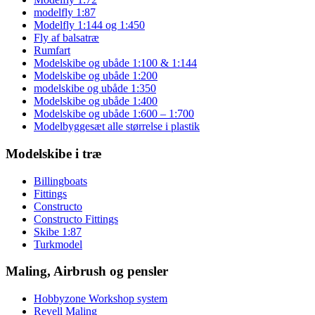
modelfly 1:87
Modelfly 1:144 og 1:450
Fly af balsatræ
Rumfart
Modelskibe og ubåde 1:100 & 1:144
Modelskibe og ubåde 1:200
modelskibe og ubåde 1:350
Modelskibe og ubåde 1:400
Modelskibe og ubåde 1:600 – 1:700
Modelbyggesæt alle størrelse i plastik
Modelskibe i træ
Billingboats
Fittings
Constructo
Constructo Fittings
Skibe 1:87
Turkmodel
Maling, Airbrush og pensler
Hobbyzone Workshop system
Revell Maling