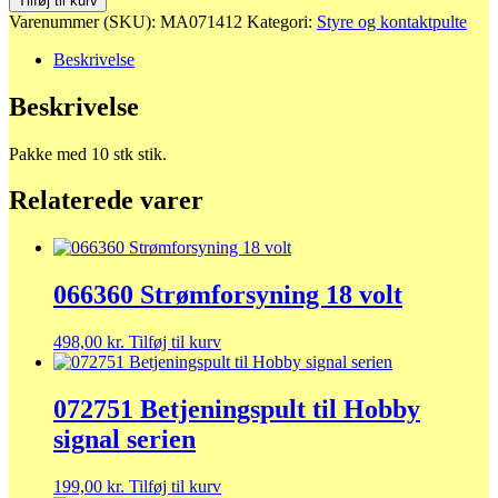
Tilføj til kurv
hanstik
Varenummer (SKU):
MA071412
Kategori:
Styre og kontaktpulte
antal
Beskrivelse
Beskrivelse
Pakke med 10 stk stik.
Relaterede varer
066360 Strømforsyning 18 volt
498,00
kr.
Tilføj til kurv
072751 Betjeningspult til Hobby
signal serien
199,00
kr.
Tilføj til kurv