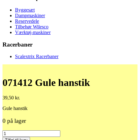
Byggesæt
Dampmaskiner
Reservedele
Tilbehør Wilesco
Værktøj-maskiner
Racerbaner
Scalextrix Racerbaner
071412 Gule hanstik
39,50
kr.
Gule hanstik
0 på lager
071412
Gule