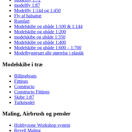
modelfly 1:87
Modelfly 1:144 og 1:450
Fly af balsatræ
Rumfart
Modelskibe og ubåde 1:100 & 1:144
Modelskibe og ubåde 1:200
modelskibe og ubåde 1:350
Modelskibe og ubåde 1:400
Modelskibe og ubåde 1:600 – 1:700
Modelbyggesæt alle størrelse i plastik
Modelskibe i træ
Billingboats
Fittings
Constructo
Constructo Fittings
Skibe 1:87
Turkmodel
Maling, Airbrush og pensler
Hobbyzone Workshop system
Revell Maling