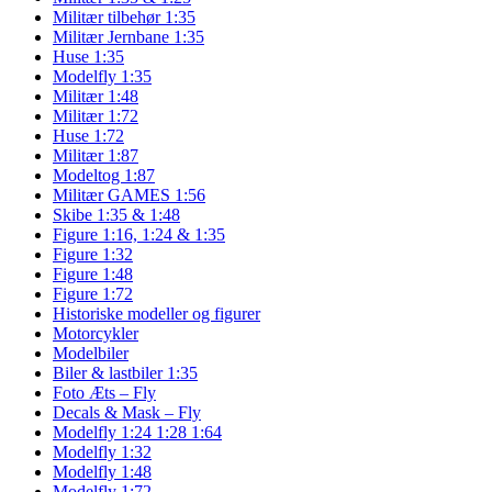
Militær tilbehør 1:35
Militær Jernbane 1:35
Huse 1:35
Modelfly 1:35
Militær 1:48
Militær 1:72
Huse 1:72
Militær 1:87
Modeltog 1:87
Militær GAMES 1:56
Skibe 1:35 & 1:48
Figure 1:16, 1:24 & 1:35
Figure 1:32
Figure 1:48
Figure 1:72
Historiske modeller og figurer
Motorcykler
Modelbiler
Biler & lastbiler 1:35
Foto Æts – Fly
Decals & Mask – Fly
Modelfly 1:24 1:28 1:64
Modelfly 1:32
Modelfly 1:48
Modelfly 1:72