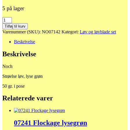
5 på lager
07142
Strøelse
Tilføj til kurv
løv
Varenummer (SKU):
NO07142
Kategori:
Løv og løvblade set
lyse
grøn
Beskrivelse
antal
Beskrivelse
Noch
Strøelse løv, lyse grøn
50 gr. i pose
Relaterede varer
07241 Flockage lysegrøn