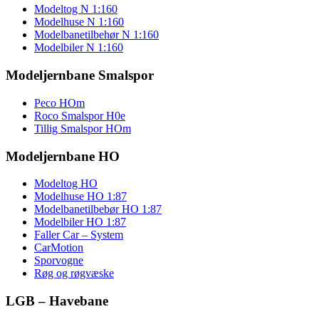
Modeltog N 1:160
Modelhuse N 1:160
Modelbanetilbehør N 1:160
Modelbiler N 1:160
Modeljernbane Smalspor
Peco HOm
Roco Smalspor H0e
Tillig Smalspor HOm
Modeljernbane HO
Modeltog HO
Modelhuse HO 1:87
Modelbanetilbebør HO 1:87
Modelbiler HO 1:87
Faller Car – System
CarMotion
Sporvogne
Røg og røgvæske
LGB – Havebane