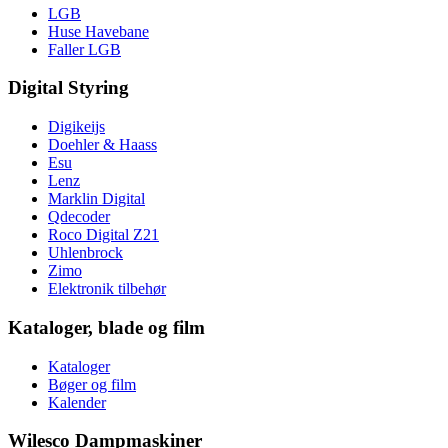
LGB
Huse Havebane
Faller LGB
Digital Styring
Digikeijs
Doehler & Haass
Esu
Lenz
Marklin Digital
Qdecoder
Roco Digital Z21
Uhlenbrock
Zimo
Elektronik tilbehør
Kataloger, blade og film
Kataloger
Bøger og film
Kalender
Wilesco Dampmaskiner