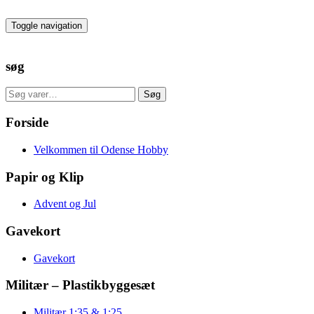
Skip
to
Toggle navigation
the
content
søg
Søg
Søg
efter:
Forside
Velkommen til Odense Hobby
Papir og Klip
Advent og Jul
Gavekort
Gavekort
Militær – Plastikbyggesæt
Militær 1:35 & 1:25