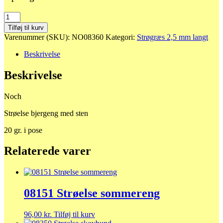
08360
Strøelse
Tilføj til kurv
bjergeng
Varenummer (SKU):
NO08360
Kategori:
Strøgræs 2,5 mm langt
med
sten
Beskrivelse
antal
Beskrivelse
Noch
Strøelse bjergeng med sten
20 gr. i pose
Relaterede varer
08151 Strøelse sommereng
96,00
kr.
Tilføj til kurv