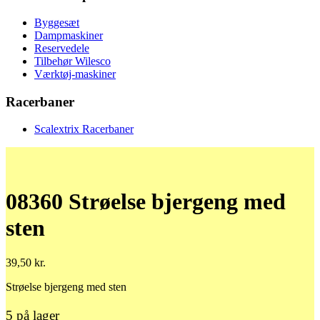
Byggesæt
Dampmaskiner
Reservedele
Tilbehør Wilesco
Værktøj-maskiner
Racerbaner
Scalextrix Racerbaner
08360 Strøelse bjergeng med
sten
39,50
kr.
Strøelse bjergeng med sten
5 på lager