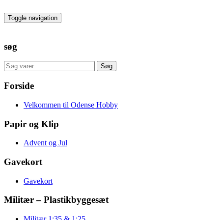
Skip
to
Toggle navigation
the
content
søg
Søg
Søg
efter:
Forside
Velkommen til Odense Hobby
Papir og Klip
Advent og Jul
Gavekort
Gavekort
Militær – Plastikbyggesæt
Militær 1:35 & 1:25