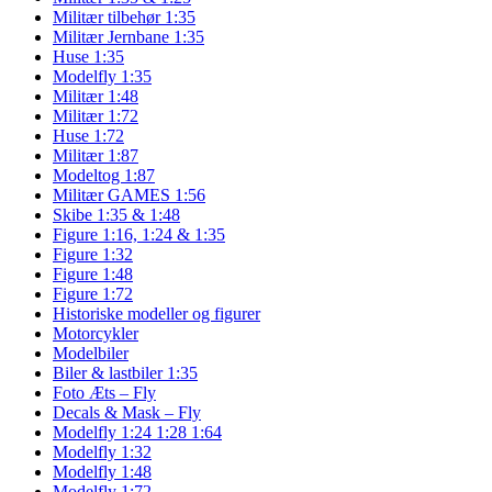
Militær tilbehør 1:35
Militær Jernbane 1:35
Huse 1:35
Modelfly 1:35
Militær 1:48
Militær 1:72
Huse 1:72
Militær 1:87
Modeltog 1:87
Militær GAMES 1:56
Skibe 1:35 & 1:48
Figure 1:16, 1:24 & 1:35
Figure 1:32
Figure 1:48
Figure 1:72
Historiske modeller og figurer
Motorcykler
Modelbiler
Biler & lastbiler 1:35
Foto Æts – Fly
Decals & Mask – Fly
Modelfly 1:24 1:28 1:64
Modelfly 1:32
Modelfly 1:48
Modelfly 1:72