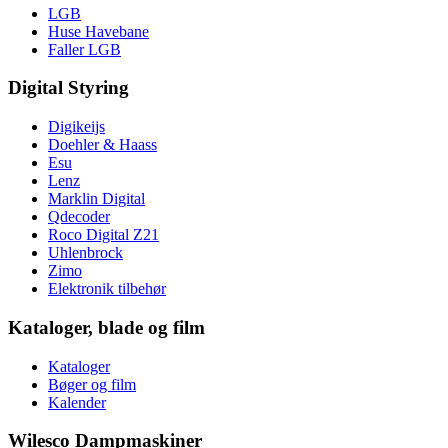
LGB
Huse Havebane
Faller LGB
Digital Styring
Digikeijs
Doehler & Haass
Esu
Lenz
Marklin Digital
Qdecoder
Roco Digital Z21
Uhlenbrock
Zimo
Elektronik tilbehør
Kataloger, blade og film
Kataloger
Bøger og film
Kalender
Wilesco Dampmaskiner