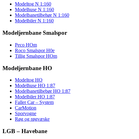
Modeltog N 1:160
Modelhuse N 1:160
Modelbanetilbehør N 1:160
Modelbiler N 1:160
Modeljernbane Smalspor
Peco HOm
Roco Smalspor H0e
Tillig Smalspor HOm
Modeljernbane HO
Modeltog HO
Modelhuse HO 1:87
Modelbanetilbebør HO 1:87
Modelbiler HO 1:87
Faller Car – System
CarMotion
Sporvogne
Røg og røgvæske
LGB – Havebane