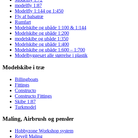
modelfly 1:87
Modelfly 1:144 og 1:450
Fly af balsatræ
Rumfart
Modelskibe og ubåde 1:100 & 1:144
Modelskibe og ubåde 1:200
modelskibe og ubåde 1:350
Modelskibe og ubåde 1:400
Modelskibe og ubåde 1:600 – 1:700
Modelbyggesæt alle størrelse i plastik
Modelskibe i træ
Billingboats
Fittings
Constructo
Constructo Fittings
Skibe 1:87
Turkmodel
Maling, Airbrush og pensler
Hobbyzone Workshop system
Revell Maling