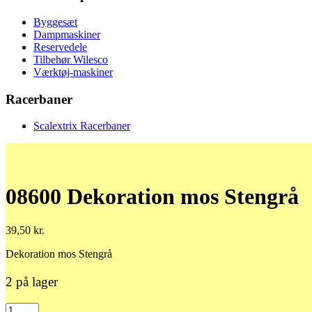
Byggesæt
Dampmaskiner
Reservedele
Tilbehør Wilesco
Værktøj-maskiner
Racerbaner
Scalextrix Racerbaner
08600 Dekoration mos Stengrå
39,50
kr.
Dekoration mos Stengrå
2 på lager
08600