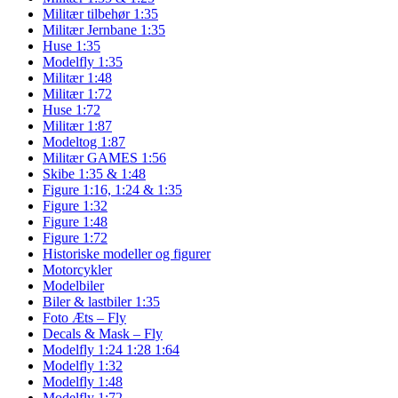
Militær tilbehør 1:35
Militær Jernbane 1:35
Huse 1:35
Modelfly 1:35
Militær 1:48
Militær 1:72
Huse 1:72
Militær 1:87
Modeltog 1:87
Militær GAMES 1:56
Skibe 1:35 & 1:48
Figure 1:16, 1:24 & 1:35
Figure 1:32
Figure 1:48
Figure 1:72
Historiske modeller og figurer
Motorcykler
Modelbiler
Biler & lastbiler 1:35
Foto Æts – Fly
Decals & Mask – Fly
Modelfly 1:24 1:28 1:64
Modelfly 1:32
Modelfly 1:48
Modelfly 1:72