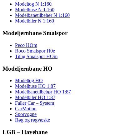
Modeltog N 1:160
Modelhuse N 1:160
Modelbanetilbehør N 1:160
Modelbiler N 1:160
Modeljernbane Smalspor
Peco HOm
Roco Smalspor H0e
Tillig Smalspor HOm
Modeljernbane HO
Modeltog HO
Modelhuse HO 1:87
Modelbanetilbebør HO 1:87
Modelbiler HO 1:87
Faller Car – System
CarMotion
Sporvogne
Røg og røgvæske
LGB – Havebane