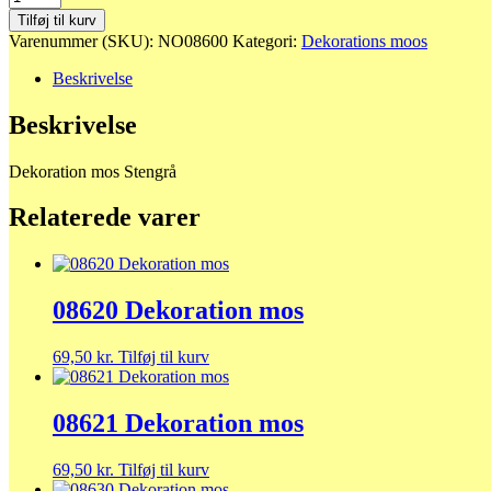
Dekoration
Tilføj til kurv
mos
Varenummer (SKU):
NO08600
Kategori:
Dekorations moos
Stengrå
antal
Beskrivelse
Beskrivelse
Dekoration mos Stengrå
Relaterede varer
08620 Dekoration mos
69,50
kr.
Tilføj til kurv
08621 Dekoration mos
69,50
kr.
Tilføj til kurv