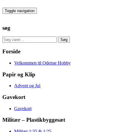
Skip
to
Toggle navigation
the
content
søg
Søg
Søg
efter:
Forside
Velkommen til Odense Hobby
Papir og Klip
Advent og Jul
Gavekort
Gavekort
Militær – Plastikbyggesæt
Militær 1:35 & 1:25