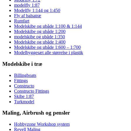
modelfly 1:87
Modelfly 1:144 og 1:450
Fly af balsatræ
Rumfart
Modelskibe og ubåde 1:100 & 1:144
Modelskibe og ubåde 1:200
modelskibe og ubåde 1:350
Modelskibe og ubåde 1:400
Modelskibe og ubåde 1:600 – 1:700
Modelbyggesæt alle størrelse i plastik
Modelskibe i træ
Billingboats
Fittings
Constructo
Constructo Fittings
Skibe 1:87
Turkmodel
Maling, Airbrush og pensler
Hobbyzone Workshop system
Revell Maling