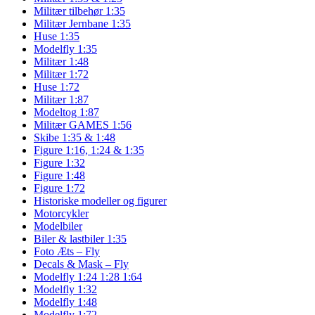
Militær tilbehør 1:35
Militær Jernbane 1:35
Huse 1:35
Modelfly 1:35
Militær 1:48
Militær 1:72
Huse 1:72
Militær 1:87
Modeltog 1:87
Militær GAMES 1:56
Skibe 1:35 & 1:48
Figure 1:16, 1:24 & 1:35
Figure 1:32
Figure 1:48
Figure 1:72
Historiske modeller og figurer
Motorcykler
Modelbiler
Biler & lastbiler 1:35
Foto Æts – Fly
Decals & Mask – Fly
Modelfly 1:24 1:28 1:64
Modelfly 1:32
Modelfly 1:48
Modelfly 1:72