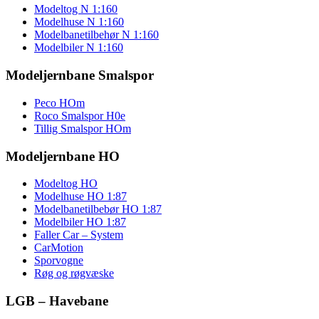
Modeltog N 1:160
Modelhuse N 1:160
Modelbanetilbehør N 1:160
Modelbiler N 1:160
Modeljernbane Smalspor
Peco HOm
Roco Smalspor H0e
Tillig Smalspor HOm
Modeljernbane HO
Modeltog HO
Modelhuse HO 1:87
Modelbanetilbebør HO 1:87
Modelbiler HO 1:87
Faller Car – System
CarMotion
Sporvogne
Røg og røgvæske
LGB – Havebane