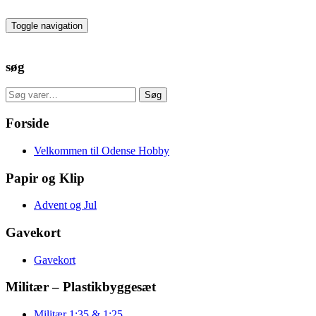
Skip
to
Toggle navigation
the
content
søg
Søg
Søg
efter:
Forside
Velkommen til Odense Hobby
Papir og Klip
Advent og Jul
Gavekort
Gavekort
Militær – Plastikbyggesæt
Militær 1:35 & 1:25