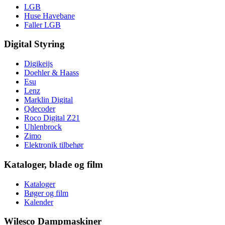
LGB
Huse Havebane
Faller LGB
Digital Styring
Digikeijs
Doehler & Haass
Esu
Lenz
Marklin Digital
Qdecoder
Roco Digital Z21
Uhlenbrock
Zimo
Elektronik tilbehør
Kataloger, blade og film
Kataloger
Bøger og film
Kalender
Wilesco Dampmaskiner