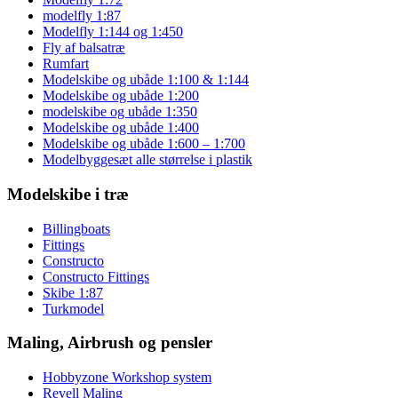
modelfly 1:87
Modelfly 1:144 og 1:450
Fly af balsatræ
Rumfart
Modelskibe og ubåde 1:100 & 1:144
Modelskibe og ubåde 1:200
modelskibe og ubåde 1:350
Modelskibe og ubåde 1:400
Modelskibe og ubåde 1:600 – 1:700
Modelbyggesæt alle størrelse i plastik
Modelskibe i træ
Billingboats
Fittings
Constructo
Constructo Fittings
Skibe 1:87
Turkmodel
Maling, Airbrush og pensler
Hobbyzone Workshop system
Revell Maling