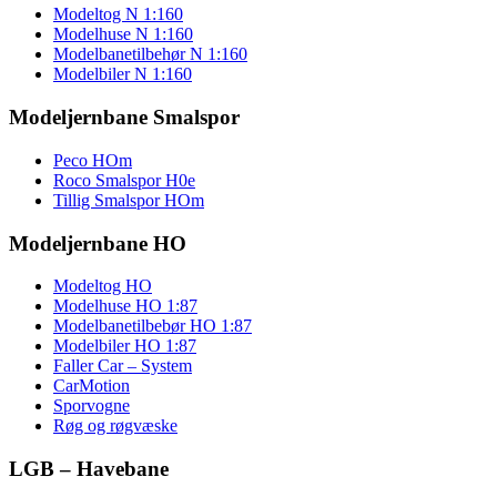
Modeltog N 1:160
Modelhuse N 1:160
Modelbanetilbehør N 1:160
Modelbiler N 1:160
Modeljernbane Smalspor
Peco HOm
Roco Smalspor H0e
Tillig Smalspor HOm
Modeljernbane HO
Modeltog HO
Modelhuse HO 1:87
Modelbanetilbebør HO 1:87
Modelbiler HO 1:87
Faller Car – System
CarMotion
Sporvogne
Røg og røgvæske
LGB – Havebane