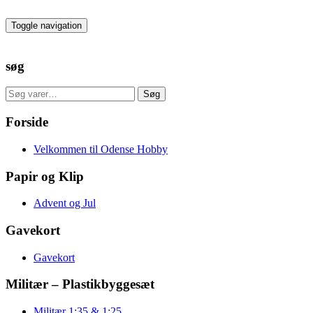
Skip
to
Toggle navigation
the
content
søg
Søg
Søg
efter:
Forside
Velkommen til Odense Hobby
Papir og Klip
Advent og Jul
Gavekort
Gavekort
Militær – Plastikbyggesæt
Militær 1:35 & 1:25