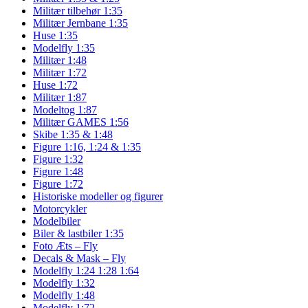
Militær tilbehør 1:35
Militær Jernbane 1:35
Huse 1:35
Modelfly 1:35
Militær 1:48
Militær 1:72
Huse 1:72
Militær 1:87
Modeltog 1:87
Militær GAMES 1:56
Skibe 1:35 & 1:48
Figure 1:16, 1:24 & 1:35
Figure 1:32
Figure 1:48
Figure 1:72
Historiske modeller og figurer
Motorcykler
Modelbiler
Biler & lastbiler 1:35
Foto Æts – Fly
Decals & Mask – Fly
Modelfly 1:24 1:28 1:64
Modelfly 1:32
Modelfly 1:48
Modelfly 1:72