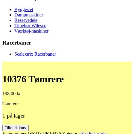
Byggesæt
Dampmaskiner
Reservedele
Tilbehør Wilesco
Værktøj-maskiner
Racerbaner
Scalextrix Racerbaner
10376 Tømrere
198,00
kr.
Tømrere
1 på lager
10376
Tilføj til kurv
Tømrere
Varenummer (SKU):
PR10376
Kategori:
Exklusivserie