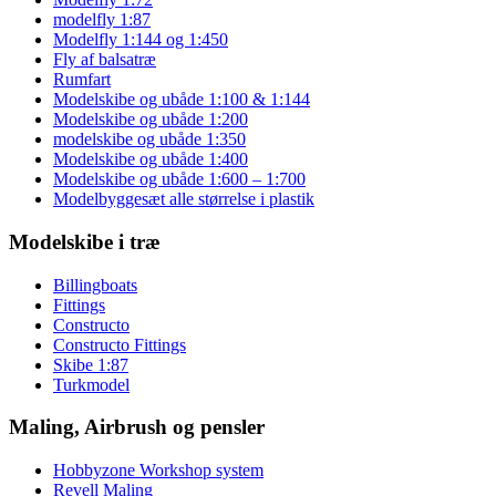
modelfly 1:87
Modelfly 1:144 og 1:450
Fly af balsatræ
Rumfart
Modelskibe og ubåde 1:100 & 1:144
Modelskibe og ubåde 1:200
modelskibe og ubåde 1:350
Modelskibe og ubåde 1:400
Modelskibe og ubåde 1:600 – 1:700
Modelbyggesæt alle størrelse i plastik
Modelskibe i træ
Billingboats
Fittings
Constructo
Constructo Fittings
Skibe 1:87
Turkmodel
Maling, Airbrush og pensler
Hobbyzone Workshop system
Revell Maling