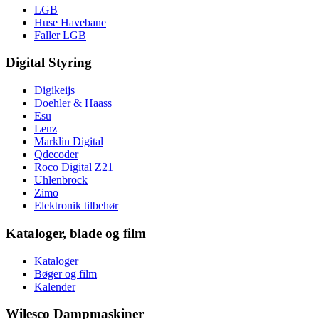
LGB
Huse Havebane
Faller LGB
Digital Styring
Digikeijs
Doehler & Haass
Esu
Lenz
Marklin Digital
Qdecoder
Roco Digital Z21
Uhlenbrock
Zimo
Elektronik tilbehør
Kataloger, blade og film
Kataloger
Bøger og film
Kalender
Wilesco Dampmaskiner