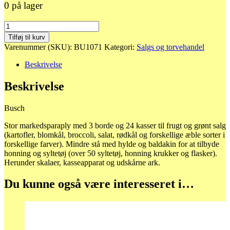
0 på lager
1071
Frugt
Tilføj til kurv
og
Varenummer (SKU):
BU1071
Kategori:
Salgs og torvehandel
grønsags
bod
Beskrivelse
antal
Beskrivelse
Busch
Stor markedsparaply med 3 borde og 24 kasser til frugt og grønt salg
(kartofler, blomkål, broccoli, salat, rødkål og forskellige æble sorter i
forskellige farver). Mindre stå med hylde og baldakin for at tilbyde
honning og syltetøj (over 50 syltetøj, honning krukker og flasker).
Herunder skalaer, kasseapparat og udskårne ark.
Du kunne også være interesseret i…