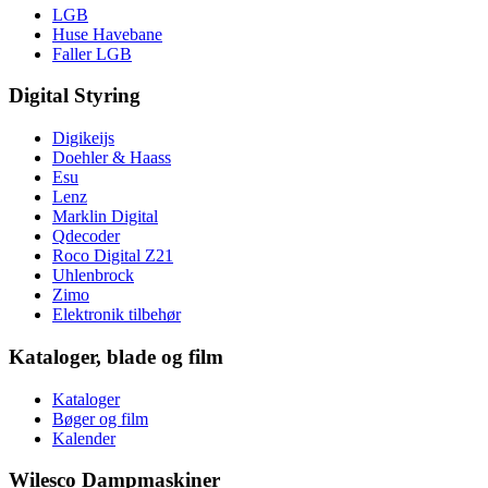
LGB
Huse Havebane
Faller LGB
Digital Styring
Digikeijs
Doehler & Haass
Esu
Lenz
Marklin Digital
Qdecoder
Roco Digital Z21
Uhlenbrock
Zimo
Elektronik tilbehør
Kataloger, blade og film
Kataloger
Bøger og film
Kalender
Wilesco Dampmaskiner