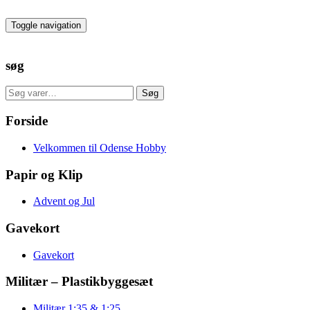
Skip
to
Toggle navigation
the
content
søg
Søg
Søg
efter:
Forside
Velkommen til Odense Hobby
Papir og Klip
Advent og Jul
Gavekort
Gavekort
Militær – Plastikbyggesæt
Militær 1:35 & 1:25