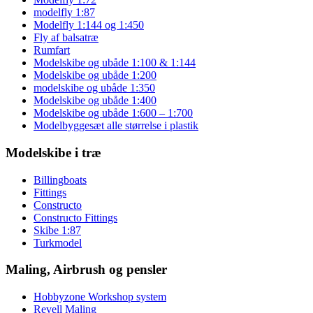
modelfly 1:87
Modelfly 1:144 og 1:450
Fly af balsatræ
Rumfart
Modelskibe og ubåde 1:100 & 1:144
Modelskibe og ubåde 1:200
modelskibe og ubåde 1:350
Modelskibe og ubåde 1:400
Modelskibe og ubåde 1:600 – 1:700
Modelbyggesæt alle størrelse i plastik
Modelskibe i træ
Billingboats
Fittings
Constructo
Constructo Fittings
Skibe 1:87
Turkmodel
Maling, Airbrush og pensler
Hobbyzone Workshop system
Revell Maling