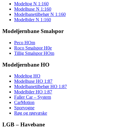
Modeltog N 1:160
Modelhuse N 1:160
Modelbanetilbehør N 1:160
Modelbiler N 1:160
Modeljernbane Smalspor
Peco HOm
Roco Smalspor H0e
Tillig Smalspor HOm
Modeljernbane HO
Modeltog HO
Modelhuse HO 1:87
Modelbanetilbebør HO 1:87
Modelbiler HO 1:87
Faller Car – System
CarMotion
Sporvogne
Røg og røgvæske
LGB – Havebane