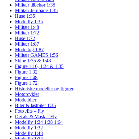
Militær tilbehør 1:35
Militær Jernbane 1:35
Huse 1:35
Modelfly 1:35
Militær 1:48
Militær 1:72
Huse 1:72
Militær 1:87
Modeltog 1:87
Militær GAMES 1:56
Skibe 1:35 & 1:48
Figure 1:16, 1:24 & 1:35
Figure 1:32
Figure 1:48
Figure 1:72
Historiske modeller og figurer
Motorcykler
Modelbiler
Biler & lastbiler 1:35
Foto Æts – Fly
Decals & Mask – Fly
Modelfly 1:24 1:28 1:64
Modelfly 1:32
Modelfly 1:48
Modelfly 1:72