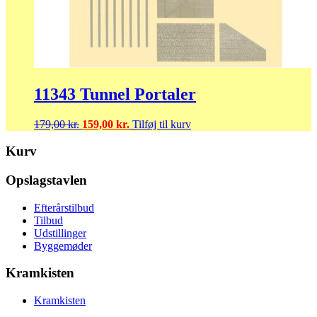
11343 Tunnel Portaler
Den
Den
179,00
kr.
159,00
kr.
Tilføj til kurv
oprindelige
aktuelle
pris
pris
Kurv
var:
er:
179,00 kr..
159,00 kr..
Opslagstavlen
Efterårstilbud
Tilbud
Udstillinger
Byggemøder
Kramkisten
Kramkisten