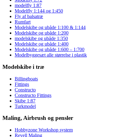
modelfly 1:87
Modelfly 1:144 og 1:450
Fly af balsatræ
Rumfart
Modelskibe og ubåde 1:100 & 1:144
Modelskibe og ubåde 1:200
modelskibe og ubåde 1:350
Modelskibe og ubåde 1:400
Modelskibe og ubåde 1:600 – 1:700
Modelbyggesæt alle størrelse i plastik
Modelskibe i træ
Billingboats
Fittings
Constructo
Constructo Fittings
Skibe 1:87
Turkmodel
Maling, Airbrush og pensler
Hobbyzone Workshop system
Revell Maling