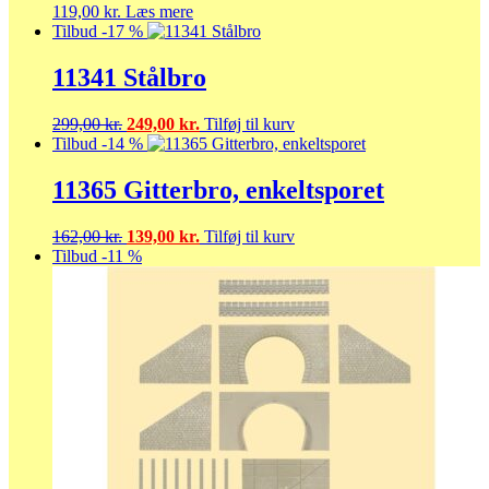
119,00
kr.
Læs mere
Tilbud -17 %
11341 Stålbro
Den
Den
299,00
kr.
249,00
kr.
Tilføj til kurv
oprindelige
aktuelle
Tilbud -14 %
pris
pris
var:
er:
11365 Gitterbro, enkeltsporet
299,00 kr..
249,00 kr..
Den
Den
162,00
kr.
139,00
kr.
Tilføj til kurv
oprindelige
aktuelle
Tilbud -11 %
pris
pris
var:
er:
162,00 kr..
139,00 kr..