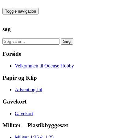
Skip
to
Toggle navigation
the
content
søg
Søg
Søg
efter:
Forside
Velkommen til Odense Hobby
Papir og Klip
Advent og Jul
Gavekort
Gavekort
Militær – Plastikbyggesæt
Militær 1:35 & 1:25