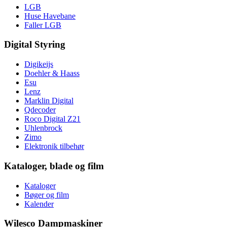
LGB
Huse Havebane
Faller LGB
Digital Styring
Digikeijs
Doehler & Haass
Esu
Lenz
Marklin Digital
Qdecoder
Roco Digital Z21
Uhlenbrock
Zimo
Elektronik tilbehør
Kataloger, blade og film
Kataloger
Bøger og film
Kalender
Wilesco Dampmaskiner