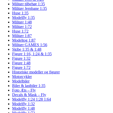
Militær tilbehør 1:35
Militær Jernbane 1:35
Huse 1:35
Modelfly 1:35
Militær 1:48
Militær 1:72
Huse 1:72
Militær 1:87
Modeltog 1:87
Militær GAMES 1:56
Skibe 1:35 & 1:48
Figure 1:16, 1:24 & 1:35
Figure 1:32
Figure 1:48
Figure 1:72
Historiske modeller og figurer
Motorcykler
Modelbiler
Biler & lastbiler 1:35
Foto Æts – Fly
Decals & Mask – Fly
Modelfly 1:24 1:28 1:64
Modelfly 1:32
Modelfly 1:48
Modelfly 1:72