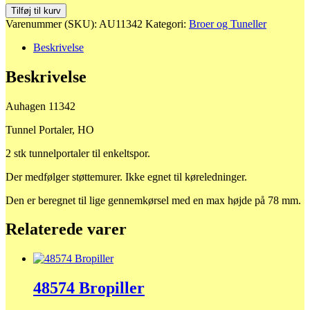
11342
Tilføj til kurv
Tunnel
Varenummer (SKU):
AU11342
Kategori:
Broer og Tuneller
Portaler
antal
Beskrivelse
Beskrivelse
Auhagen 11342
Tunnel Portaler, HO
2 stk tunnelportaler til enkeltspor.
Der medfølger støttemurer. Ikke egnet til køreledninger.
Den er beregnet til lige gennemkørsel med en max højde på 78 mm.
Relaterede varer
48574 Bropiller