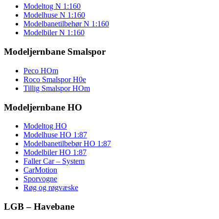
Modeltog N 1:160
Modelhuse N 1:160
Modelbanetilbehør N 1:160
Modelbiler N 1:160
Modeljernbane Smalspor
Peco HOm
Roco Smalspor H0e
Tillig Smalspor HOm
Modeljernbane HO
Modeltog HO
Modelhuse HO 1:87
Modelbanetilbebør HO 1:87
Modelbiler HO 1:87
Faller Car – System
CarMotion
Sporvogne
Røg og røgvæske
LGB – Havebane