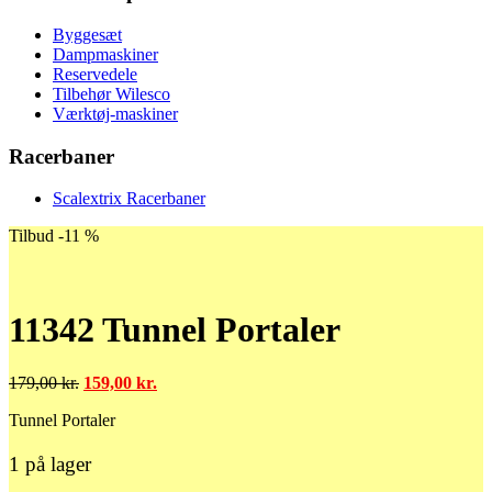
Byggesæt
Dampmaskiner
Reservedele
Tilbehør Wilesco
Værktøj-maskiner
Racerbaner
Scalextrix Racerbaner
Tilbud -11 %
11342 Tunnel Portaler
Den
Den
179,00
kr.
159,00
kr.
oprindelige
aktuelle
Tunnel Portaler
pris
pris
var:
er:
179,00 kr..
159,00 kr..
1 på lager