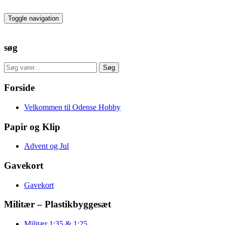
Skip
to
Toggle navigation
the
content
søg
Søg
Søg
efter:
Forside
Velkommen til Odense Hobby
Papir og Klip
Advent og Jul
Gavekort
Gavekort
Militær – Plastikbyggesæt
Militær 1:35 & 1:25