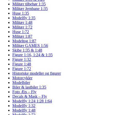
Militær tilbehør 1:35
Militær Jernbane 1:35
Huse 1:35
Modelfly 1:35
Militær 1:48
Militær 1:72
Huse 1:72
Militær 1:87
Modeltog 1:87
Militær GAMES 1:56
Skibe 1:35 & 1:48
Figure 1:16, 1:24 & 1:35
Figure 1:32
Figure 1:48
Figure 1:72
Historiske modeller og figurer
Motorcykler
Modelbiler
Biler & lastbiler 1:35
Foto Æts – Fly
Decals & Mask – Fly
Modelfly 1:24 1:28 1:64
Modelfly 1:32
Modelfly 1:48
Modelfly 1:72