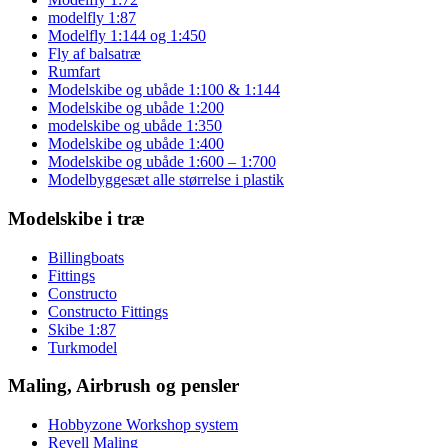
modelfly 1:87
Modelfly 1:144 og 1:450
Fly af balsatræ
Rumfart
Modelskibe og ubåde 1:100 & 1:144
Modelskibe og ubåde 1:200
modelskibe og ubåde 1:350
Modelskibe og ubåde 1:400
Modelskibe og ubåde 1:600 – 1:700
Modelbyggesæt alle størrelse i plastik
Modelskibe i træ
Billingboats
Fittings
Constructo
Constructo Fittings
Skibe 1:87
Turkmodel
Maling, Airbrush og pensler
Hobbyzone Workshop system
Revell Maling