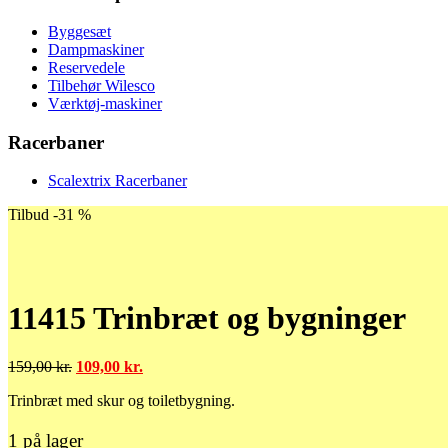
Byggesæt
Dampmaskiner
Reservedele
Tilbehør Wilesco
Værktøj-maskiner
Racerbaner
Scalextrix Racerbaner
Tilbud -31 %
11415 Trinbræt og bygninger
Den
Den
159,00
kr.
109,00
kr.
oprindelige
aktuelle
Trinbræt med skur og toiletbygning.
pris
pris
var:
er:
159,00 kr..
109,00 kr..
1 på lager