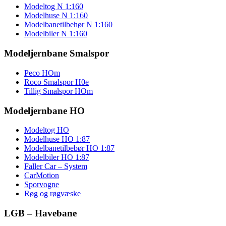
Modeltog N 1:160
Modelhuse N 1:160
Modelbanetilbehør N 1:160
Modelbiler N 1:160
Modeljernbane Smalspor
Peco HOm
Roco Smalspor H0e
Tillig Smalspor HOm
Modeljernbane HO
Modeltog HO
Modelhuse HO 1:87
Modelbanetilbebør HO 1:87
Modelbiler HO 1:87
Faller Car – System
CarMotion
Sporvogne
Røg og røgvæske
LGB – Havebane