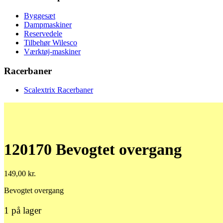
Byggesæt
Dampmaskiner
Reservedele
Tilbehør Wilesco
Værktøj-maskiner
Racerbaner
Scalextrix Racerbaner
120170 Bevogtet overgang
149,00
kr.
Bevogtet overgang
1 på lager