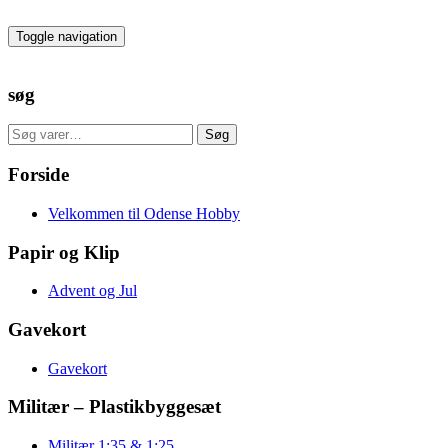
Skip
to
Toggle navigation
the
content
søg
Søg
Søg
efter:
Forside
Velkommen til Odense Hobby
Papir og Klip
Advent og Jul
Gavekort
Gavekort
Militær – Plastikbyggesæt
Militær 1:35 & 1:25