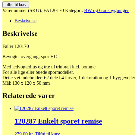
120170
Tilføj til kurv
Bevogtet
Varenummer (SKU):
FA120170
Kategori:
BW og Godsbygninger
overgang
antal
Beskrivelse
Beskrivelse
Faller 120170
Bevogtet overgang, spor HO
Med ledvogterhus og træ til trinbræt incl. bomme
For alle lige eller buede spormodeller.
Dette sæt indeholder: 62 dele i 4 farver, 1 dekoration og 1 byggevejle
Mål: 130 x 120 x 50 mm
Relaterede varer
120287 Enkelt sporet remise
279,00
kr.
Tilføj til kurv