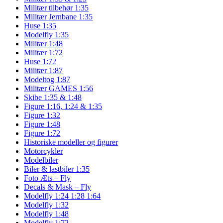
Militær tilbehør 1:35
Militær Jernbane 1:35
Huse 1:35
Modelfly 1:35
Militær 1:48
Militær 1:72
Huse 1:72
Militær 1:87
Modeltog 1:87
Militær GAMES 1:56
Skibe 1:35 & 1:48
Figure 1:16, 1:24 & 1:35
Figure 1:32
Figure 1:48
Figure 1:72
Historiske modeller og figurer
Motorcykler
Modelbiler
Biler & lastbiler 1:35
Foto Æts – Fly
Decals & Mask – Fly
Modelfly 1:24 1:28 1:64
Modelfly 1:32
Modelfly 1:48
Modelfly 1:72