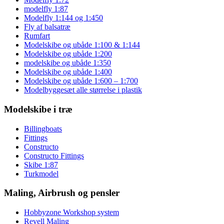
modelfly 1:87
Modelfly 1:144 og 1:450
Fly af balsatræ
Rumfart
Modelskibe og ubåde 1:100 & 1:144
Modelskibe og ubåde 1:200
modelskibe og ubåde 1:350
Modelskibe og ubåde 1:400
Modelskibe og ubåde 1:600 – 1:700
Modelbyggesæt alle størrelse i plastik
Modelskibe i træ
Billingboats
Fittings
Constructo
Constructo Fittings
Skibe 1:87
Turkmodel
Maling, Airbrush og pensler
Hobbyzone Workshop system
Revell Maling