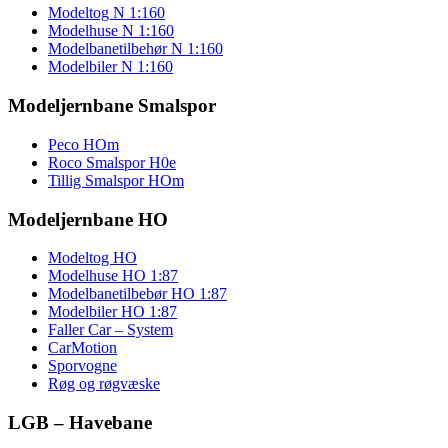
Modeltog N 1:160
Modelhuse N 1:160
Modelbanetilbehør N 1:160
Modelbiler N 1:160
Modeljernbane Smalspor
Peco HOm
Roco Smalspor H0e
Tillig Smalspor HOm
Modeljernbane HO
Modeltog HO
Modelhuse HO 1:87
Modelbanetilbebør HO 1:87
Modelbiler HO 1:87
Faller Car – System
CarMotion
Sporvogne
Røg og røgvæske
LGB – Havebane