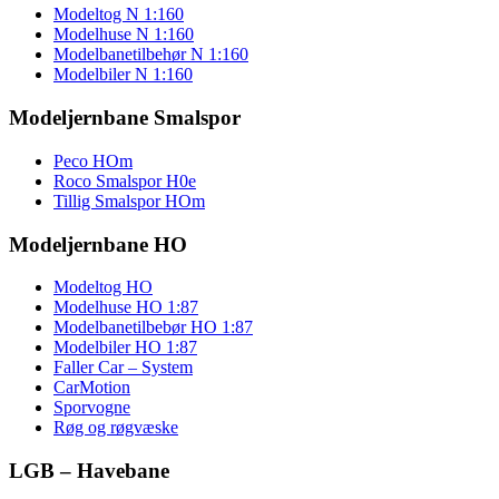
Modeltog N 1:160
Modelhuse N 1:160
Modelbanetilbehør N 1:160
Modelbiler N 1:160
Modeljernbane Smalspor
Peco HOm
Roco Smalspor H0e
Tillig Smalspor HOm
Modeljernbane HO
Modeltog HO
Modelhuse HO 1:87
Modelbanetilbebør HO 1:87
Modelbiler HO 1:87
Faller Car – System
CarMotion
Sporvogne
Røg og røgvæske
LGB – Havebane