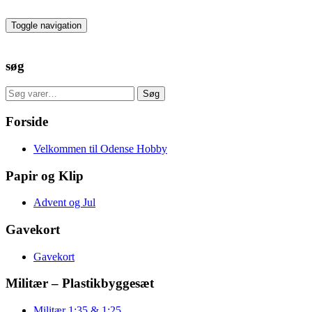
Skip
to
Toggle navigation
the
content
søg
Søg
Søg
efter:
Forside
Velkommen til Odense Hobby
Papir og Klip
Advent og Jul
Gavekort
Gavekort
Militær – Plastikbyggesæt
Militær 1:35 & 1:25