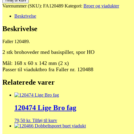
Tilføj til kurv
Brohoveder
Varenummer (SKU):
FA120489
Kategori:
Broer og viadukter
antal
Beskrivelse
Beskrivelse
Faller 120489.
2 stk brohoveder med basispiller, spor HO
Mål: 168 x 60 x 142 mm (2 x)
Passer til viaduktbro fra Faller nr. 120488
Relaterede varer
120474 Lige Bro fag
79,50
kr.
Tilføj til kurv