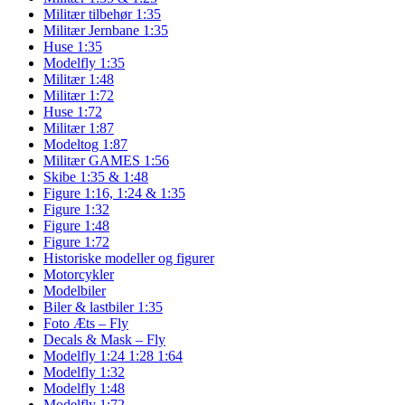
Militær tilbehør 1:35
Militær Jernbane 1:35
Huse 1:35
Modelfly 1:35
Militær 1:48
Militær 1:72
Huse 1:72
Militær 1:87
Modeltog 1:87
Militær GAMES 1:56
Skibe 1:35 & 1:48
Figure 1:16, 1:24 & 1:35
Figure 1:32
Figure 1:48
Figure 1:72
Historiske modeller og figurer
Motorcykler
Modelbiler
Biler & lastbiler 1:35
Foto Æts – Fly
Decals & Mask – Fly
Modelfly 1:24 1:28 1:64
Modelfly 1:32
Modelfly 1:48
Modelfly 1:72