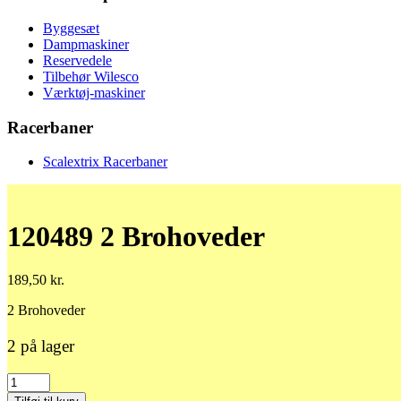
Byggesæt
Dampmaskiner
Reservedele
Tilbehør Wilesco
Værktøj-maskiner
Racerbaner
Scalextrix Racerbaner
120489 2 Brohoveder
189,50
kr.
2 Brohoveder
2 på lager
120489
2