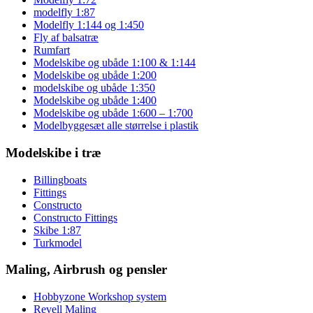
modelfly 1:87
Modelfly 1:144 og 1:450
Fly af balsatræ
Rumfart
Modelskibe og ubåde 1:100 & 1:144
Modelskibe og ubåde 1:200
modelskibe og ubåde 1:350
Modelskibe og ubåde 1:400
Modelskibe og ubåde 1:600 – 1:700
Modelbyggesæt alle størrelse i plastik
Modelskibe i træ
Billingboats
Fittings
Constructo
Constructo Fittings
Skibe 1:87
Turkmodel
Maling, Airbrush og pensler
Hobbyzone Workshop system
Revell Maling