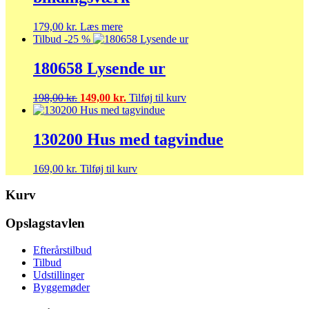
179,00
kr.
Læs mere
Tilbud -25 %
180658 Lysende ur
Den
Den
198,00
kr.
149,00
kr.
Tilføj til kurv
oprindelige
aktuelle
pris
pris
var:
er:
130200 Hus med tagvindue
198,00 kr..
149,00 kr..
169,00
kr.
Tilføj til kurv
Kurv
Opslagstavlen
Efterårstilbud
Tilbud
Udstillinger
Byggemøder