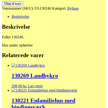
130246
Tilføj til kurv
Hus
Varenummer (SKU):
FA130246
Kategori:
Byhuse
under
opførelse
Beskrivelse
antal
Beskrivelse
Faller 130246.
Hus under opførelse
Relaterede varer
130269 Landbykro
298,00
kr.
Læs mere
130221 Enfamiliehus med
bindingsværk