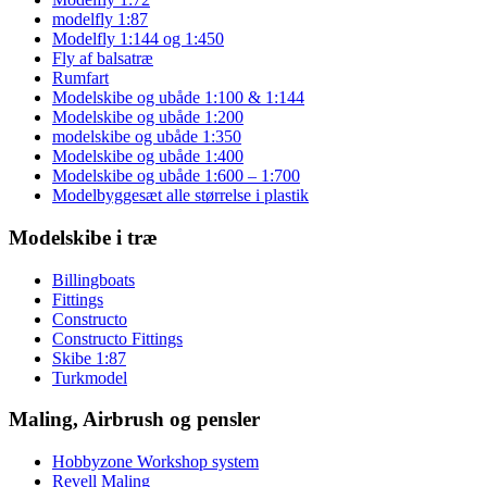
modelfly 1:87
Modelfly 1:144 og 1:450
Fly af balsatræ
Rumfart
Modelskibe og ubåde 1:100 & 1:144
Modelskibe og ubåde 1:200
modelskibe og ubåde 1:350
Modelskibe og ubåde 1:400
Modelskibe og ubåde 1:600 – 1:700
Modelbyggesæt alle størrelse i plastik
Modelskibe i træ
Billingboats
Fittings
Constructo
Constructo Fittings
Skibe 1:87
Turkmodel
Maling, Airbrush og pensler
Hobbyzone Workshop system
Revell Maling