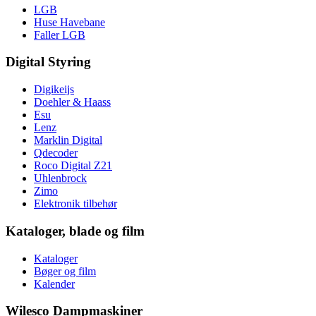
LGB
Huse Havebane
Faller LGB
Digital Styring
Digikeijs
Doehler & Haass
Esu
Lenz
Marklin Digital
Qdecoder
Roco Digital Z21
Uhlenbrock
Zimo
Elektronik tilbehør
Kataloger, blade og film
Kataloger
Bøger og film
Kalender
Wilesco Dampmaskiner