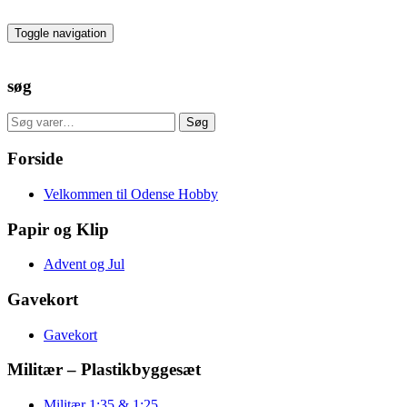
Skip
to
Toggle navigation
the
content
søg
Søg
Søg
efter:
Forside
Velkommen til Odense Hobby
Papir og Klip
Advent og Jul
Gavekort
Gavekort
Militær – Plastikbyggesæt
Militær 1:35 & 1:25