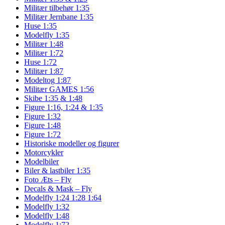
Militær tilbehør 1:35
Militær Jernbane 1:35
Huse 1:35
Modelfly 1:35
Militær 1:48
Militær 1:72
Huse 1:72
Militær 1:87
Modeltog 1:87
Militær GAMES 1:56
Skibe 1:35 & 1:48
Figure 1:16, 1:24 & 1:35
Figure 1:32
Figure 1:48
Figure 1:72
Historiske modeller og figurer
Motorcykler
Modelbiler
Biler & lastbiler 1:35
Foto Æts – Fly
Decals & Mask – Fly
Modelfly 1:24 1:28 1:64
Modelfly 1:32
Modelfly 1:48
Modelfly 1:72