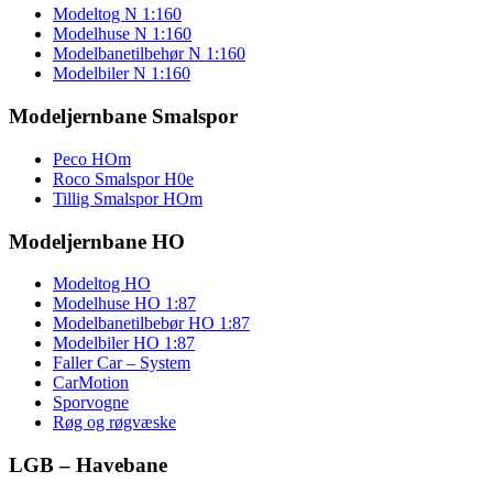
Modeltog N 1:160
Modelhuse N 1:160
Modelbanetilbehør N 1:160
Modelbiler N 1:160
Modeljernbane Smalspor
Peco HOm
Roco Smalspor H0e
Tillig Smalspor HOm
Modeljernbane HO
Modeltog HO
Modelhuse HO 1:87
Modelbanetilbebør HO 1:87
Modelbiler HO 1:87
Faller Car – System
CarMotion
Sporvogne
Røg og røgvæske
LGB – Havebane