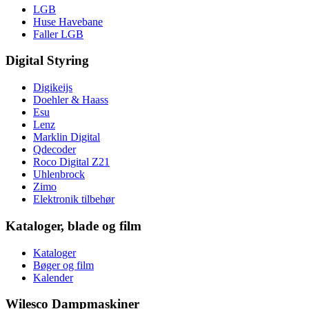
LGB
Huse Havebane
Faller LGB
Digital Styring
Digikeijs
Doehler & Haass
Esu
Lenz
Marklin Digital
Qdecoder
Roco Digital Z21
Uhlenbrock
Zimo
Elektronik tilbehør
Kataloger, blade og film
Kataloger
Bøger og film
Kalender
Wilesco Dampmaskiner