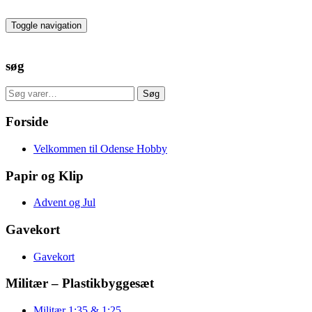
Skip
to
Toggle navigation
the
content
søg
Søg
Søg
efter:
Forside
Velkommen til Odense Hobby
Papir og Klip
Advent og Jul
Gavekort
Gavekort
Militær – Plastikbyggesæt
Militær 1:35 & 1:25