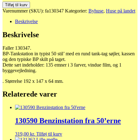
130347
Tilføj til kurv
BP
Varenummer (SKU):
fa130347
Kategorier:
Byhuse
,
Huse på landet
tankstation
antal
Beskrivelse
Beskrivelse
Faller 130347.
BP-Tankstation in typist 50 stil’ med en rund tank-tag søjler, kassen
og den typiske BP skilt på taget.
Dette sæt indeholder: 135 emner i 3 farver, vindue film, og 1
byggevejledning.
. Størrelse 192 x 147 x 64 mm.
Relaterede varer
130590 Benzinstation fra 50’erne
319,00
kr.
Tilføj til kurv