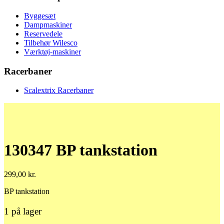
Byggesæt
Dampmaskiner
Reservedele
Tilbehør Wilesco
Værktøj-maskiner
Racerbaner
Scalextrix Racerbaner
130347 BP tankstation
299,00
kr.
BP tankstation
1 på lager