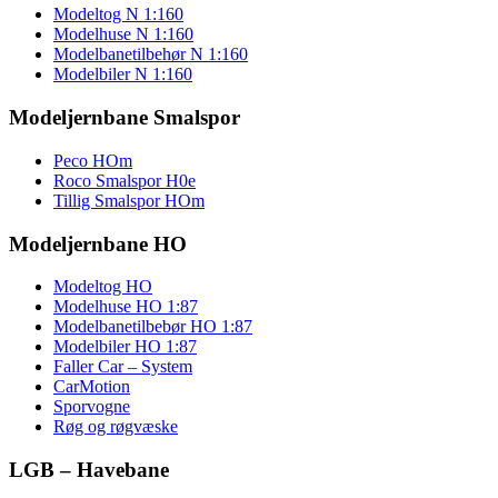
Modeltog N 1:160
Modelhuse N 1:160
Modelbanetilbehør N 1:160
Modelbiler N 1:160
Modeljernbane Smalspor
Peco HOm
Roco Smalspor H0e
Tillig Smalspor HOm
Modeljernbane HO
Modeltog HO
Modelhuse HO 1:87
Modelbanetilbebør HO 1:87
Modelbiler HO 1:87
Faller Car – System
CarMotion
Sporvogne
Røg og røgvæske
LGB – Havebane