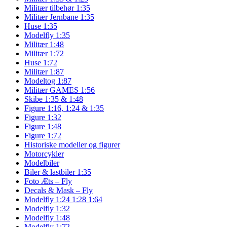
Militær tilbehør 1:35
Militær Jernbane 1:35
Huse 1:35
Modelfly 1:35
Militær 1:48
Militær 1:72
Huse 1:72
Militær 1:87
Modeltog 1:87
Militær GAMES 1:56
Skibe 1:35 & 1:48
Figure 1:16, 1:24 & 1:35
Figure 1:32
Figure 1:48
Figure 1:72
Historiske modeller og figurer
Motorcykler
Modelbiler
Biler & lastbiler 1:35
Foto Æts – Fly
Decals & Mask – Fly
Modelfly 1:24 1:28 1:64
Modelfly 1:32
Modelfly 1:48
Modelfly 1:72