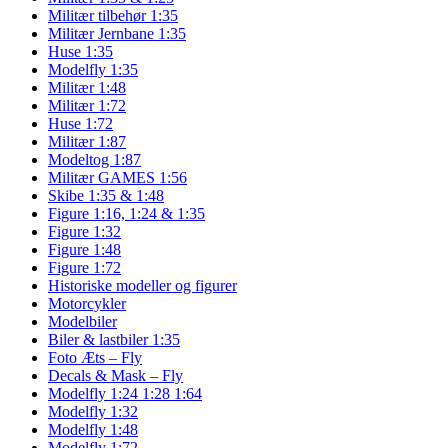
Militær tilbehør 1:35
Militær Jernbane 1:35
Huse 1:35
Modelfly 1:35
Militær 1:48
Militær 1:72
Huse 1:72
Militær 1:87
Modeltog 1:87
Militær GAMES 1:56
Skibe 1:35 & 1:48
Figure 1:16, 1:24 & 1:35
Figure 1:32
Figure 1:48
Figure 1:72
Historiske modeller og figurer
Motorcykler
Modelbiler
Biler & lastbiler 1:35
Foto Æts – Fly
Decals & Mask – Fly
Modelfly 1:24 1:28 1:64
Modelfly 1:32
Modelfly 1:48
Modelfly 1:72