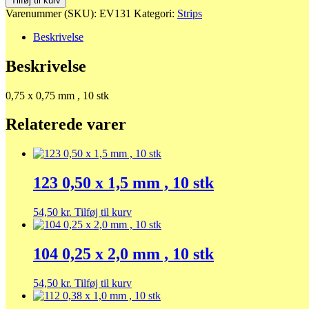
Tilføj til kurv
x
Varenummer (SKU):
EV131
Kategori:
Strips
0,75
mm
Beskrivelse
,
10
Beskrivelse
stk
antal
0,75 x 0,75 mm , 10 stk
Relaterede varer
123 0,50 x 1,5 mm , 10 stk
54,50
kr.
Tilføj til kurv
104 0,25 x 2,0 mm , 10 stk
54,50
kr.
Tilføj til kurv