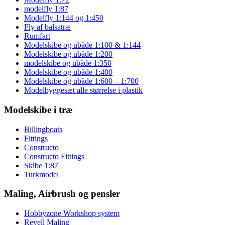
modelfly 1:87
Modelfly 1:144 og 1:450
Fly af balsatræ
Rumfart
Modelskibe og ubåde 1:100 & 1:144
Modelskibe og ubåde 1:200
modelskibe og ubåde 1:350
Modelskibe og ubåde 1:400
Modelskibe og ubåde 1:600 – 1:700
Modelbyggesæt alle størrelse i plastik
Modelskibe i træ
Billingboats
Fittings
Constructo
Constructo Fittings
Skibe 1:87
Turkmodel
Maling, Airbrush og pensler
Hobbyzone Workshop system
Revell Maling