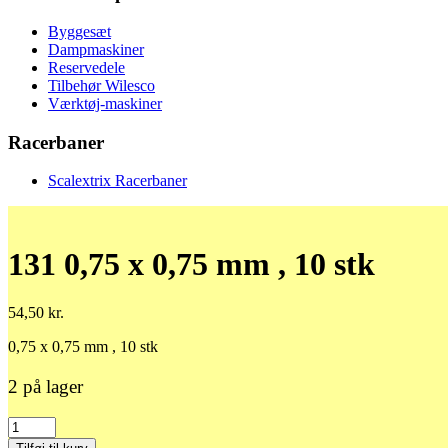
Byggesæt
Dampmaskiner
Reservedele
Tilbehør Wilesco
Værktøj-maskiner
Racerbaner
Scalextrix Racerbaner
131 0,75 x 0,75 mm , 10 stk
54,50
kr.
0,75 x 0,75 mm , 10 stk
2 på lager
131
0,75