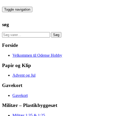
Skip
to
Toggle navigation
the
content
søg
Søg
Søg
efter:
Forside
Velkommen til Odense Hobby
Papir og Klip
Advent og Jul
Gavekort
Gavekort
Militær – Plastikbyggesæt
Militær 1:35 & 1:25