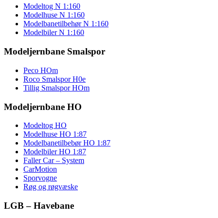
Modeltog N 1:160
Modelhuse N 1:160
Modelbanetilbehør N 1:160
Modelbiler N 1:160
Modeljernbane Smalspor
Peco HOm
Roco Smalspor H0e
Tillig Smalspor HOm
Modeljernbane HO
Modeltog HO
Modelhuse HO 1:87
Modelbanetilbebør HO 1:87
Modelbiler HO 1:87
Faller Car – System
CarMotion
Sporvogne
Røg og røgvæske
LGB – Havebane