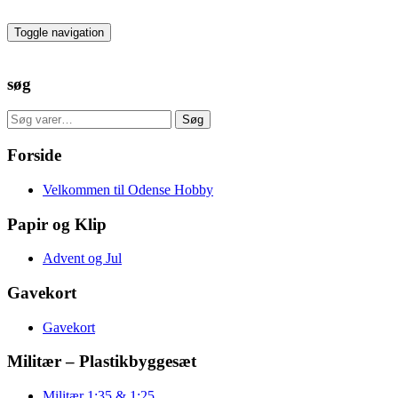
Skip
to
Toggle navigation
the
content
søg
Søg
Søg
efter:
Forside
Velkommen til Odense Hobby
Papir og Klip
Advent og Jul
Gavekort
Gavekort
Militær – Plastikbyggesæt
Militær 1:35 & 1:25