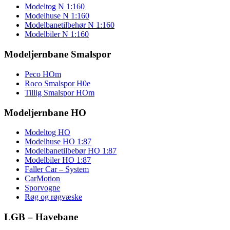
Modeltog N 1:160
Modelhuse N 1:160
Modelbanetilbehør N 1:160
Modelbiler N 1:160
Modeljernbane Smalspor
Peco HOm
Roco Smalspor H0e
Tillig Smalspor HOm
Modeljernbane HO
Modeltog HO
Modelhuse HO 1:87
Modelbanetilbebør HO 1:87
Modelbiler HO 1:87
Faller Car – System
CarMotion
Sporvogne
Røg og røgvæske
LGB – Havebane