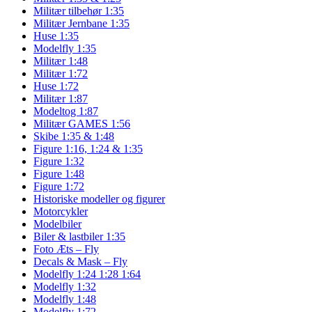
Militær tilbehør 1:35
Militær Jernbane 1:35
Huse 1:35
Modelfly 1:35
Militær 1:48
Militær 1:72
Huse 1:72
Militær 1:87
Modeltog 1:87
Militær GAMES 1:56
Skibe 1:35 & 1:48
Figure 1:16, 1:24 & 1:35
Figure 1:32
Figure 1:48
Figure 1:72
Historiske modeller og figurer
Motorcykler
Modelbiler
Biler & lastbiler 1:35
Foto Æts – Fly
Decals & Mask – Fly
Modelfly 1:24 1:28 1:64
Modelfly 1:32
Modelfly 1:48
Modelfly 1:72