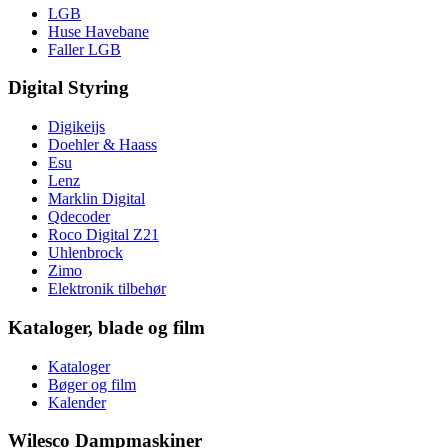
LGB
Huse Havebane
Faller LGB
Digital Styring
Digikeijs
Doehler & Haass
Esu
Lenz
Marklin Digital
Qdecoder
Roco Digital Z21
Uhlenbrock
Zimo
Elektronik tilbehør
Kataloger, blade og film
Kataloger
Bøger og film
Kalender
Wilesco Dampmaskiner