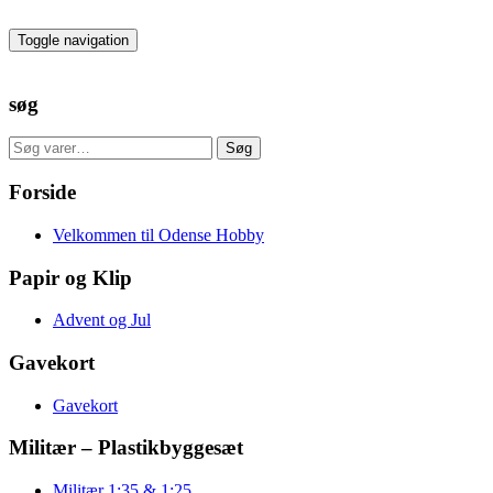
Skip
to
Toggle navigation
the
content
søg
Søg
Søg
efter:
Forside
Velkommen til Odense Hobby
Papir og Klip
Advent og Jul
Gavekort
Gavekort
Militær – Plastikbyggesæt
Militær 1:35 & 1:25