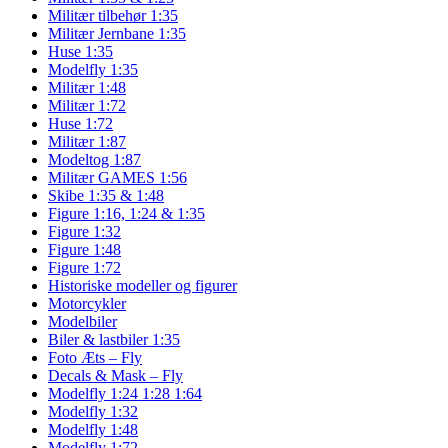
Militær tilbehør 1:35
Militær Jernbane 1:35
Huse 1:35
Modelfly 1:35
Militær 1:48
Militær 1:72
Huse 1:72
Militær 1:87
Modeltog 1:87
Militær GAMES 1:56
Skibe 1:35 & 1:48
Figure 1:16, 1:24 & 1:35
Figure 1:32
Figure 1:48
Figure 1:72
Historiske modeller og figurer
Motorcykler
Modelbiler
Biler & lastbiler 1:35
Foto Æts – Fly
Decals & Mask – Fly
Modelfly 1:24 1:28 1:64
Modelfly 1:32
Modelfly 1:48
Modelfly 1:72