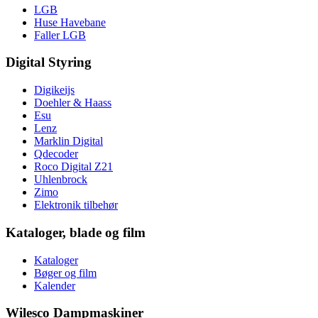
LGB
Huse Havebane
Faller LGB
Digital Styring
Digikeijs
Doehler & Haass
Esu
Lenz
Marklin Digital
Qdecoder
Roco Digital Z21
Uhlenbrock
Zimo
Elektronik tilbehør
Kataloger, blade og film
Kataloger
Bøger og film
Kalender
Wilesco Dampmaskiner