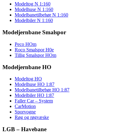
Modeltog N 1:160
Modelhuse N 1:160
Modelbanetilbehør N 1:160
Modelbiler N 1:160
Modeljernbane Smalspor
Peco HOm
Roco Smalspor H0e
Tillig Smalspor HOm
Modeljernbane HO
Modeltog HO
Modelhuse HO 1:87
Modelbanetilbebør HO 1:87
Modelbiler HO 1:87
Faller Car – System
CarMotion
Sporvogne
Røg og røgvæske
LGB – Havebane