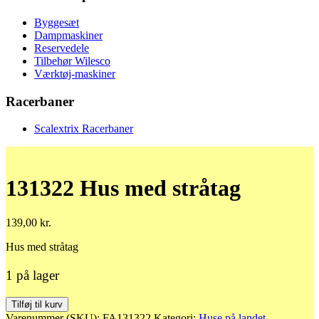
Byggesæt
Dampmaskiner
Reservedele
Tilbehør Wilesco
Værktøj-maskiner
Racerbaner
Scalextrix Racerbaner
131322 Hus med stråtag
139,00
kr.
Hus med stråtag
1 på lager
131322
Tilføj til kurv
Hus
Varenummer (SKU):
FA131322
Kategori:
Huse på landet