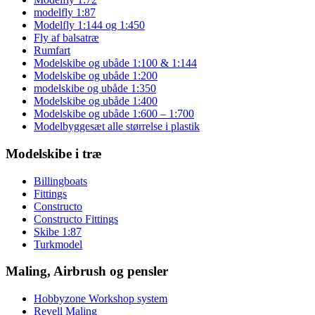
modelfly 1:87
Modelfly 1:144 og 1:450
Fly af balsatræ
Rumfart
Modelskibe og ubåde 1:100 & 1:144
Modelskibe og ubåde 1:200
modelskibe og ubåde 1:350
Modelskibe og ubåde 1:400
Modelskibe og ubåde 1:600 – 1:700
Modelbyggesæt alle størrelse i plastik
Modelskibe i træ
Billingboats
Fittings
Constructo
Constructo Fittings
Skibe 1:87
Turkmodel
Maling, Airbrush og pensler
Hobbyzone Workshop system
Revell Maling