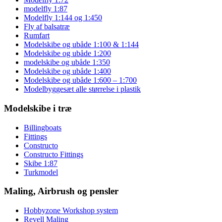
modelfly 1:87
Modelfly 1:144 og 1:450
Fly af balsatræ
Rumfart
Modelskibe og ubåde 1:100 & 1:144
Modelskibe og ubåde 1:200
modelskibe og ubåde 1:350
Modelskibe og ubåde 1:400
Modelskibe og ubåde 1:600 – 1:700
Modelbyggesæt alle størrelse i plastik
Modelskibe i træ
Billingboats
Fittings
Constructo
Constructo Fittings
Skibe 1:87
Turkmodel
Maling, Airbrush og pensler
Hobbyzone Workshop system
Revell Maling