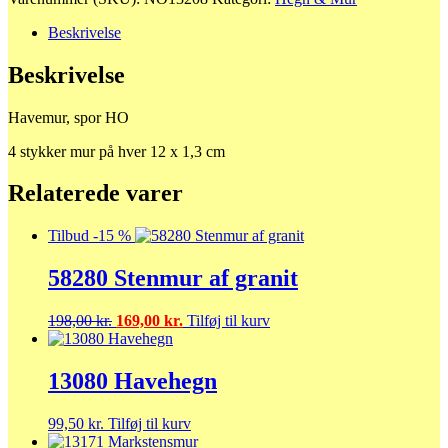
antal
Beskrivelse
Beskrivelse
Havemur, spor HO
4 stykker mur på hver 12 x 1,3 cm
Relaterede varer
Tilbud -15 %
58280 Stenmur af granit
Den
Den
198,00
kr.
169,00
kr.
Tilføj til kurv
oprindelige
aktuelle
pris
pris
var:
er:
13080 Havehegn
198,00 kr..
169,00 kr..
99,50
kr.
Tilføj til kurv