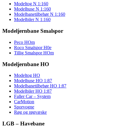
Modeltog N 1:160
Modelhuse N 1:160
Modelbanetilbehør N 1:160
Modelbiler N 1:160
Modeljernbane Smalspor
Peco HOm
Roco Smalspor H0e
Tillig Smalspor HOm
Modeljernbane HO
Modeltog HO
Modelhuse HO 1:87
Modelbanetilbebør HO 1:87
Modelbiler HO 1:87
Faller Car – System
CarMotion
Sporvogne
Røg og røgvæske
LGB – Havebane