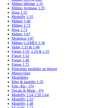
Militær tilbehør 1:35
Militær Jernbane 1:35
Huse 1:35
Modelfly 1:35
Militær 1:48
Militær 1:72
Huse 1:72
Militær 1:87
Modeltog 1:87
Militær GAMES 1:56
Skibe 1:35 & 1:48
Figure 1:16, 1:24 & 1:35
Figure 1:32
Figure 1:48
Figure 1:72
Historiske modeller og figurer
Motorcykler
Modelbiler
Biler & lastbiler 1:35
Foto Æts – Fly
Decals & Mask – Fly
Modelfly 1:24 1:28 1:64
Modelfly 1:32
Modelfly 1:48
Modelfly 1:72