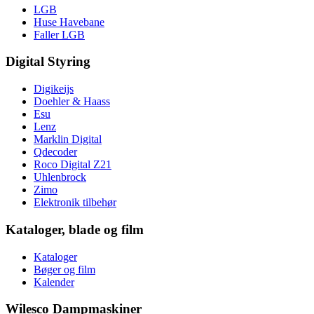
LGB
Huse Havebane
Faller LGB
Digital Styring
Digikeijs
Doehler & Haass
Esu
Lenz
Marklin Digital
Qdecoder
Roco Digital Z21
Uhlenbrock
Zimo
Elektronik tilbehør
Kataloger, blade og film
Kataloger
Bøger og film
Kalender
Wilesco Dampmaskiner