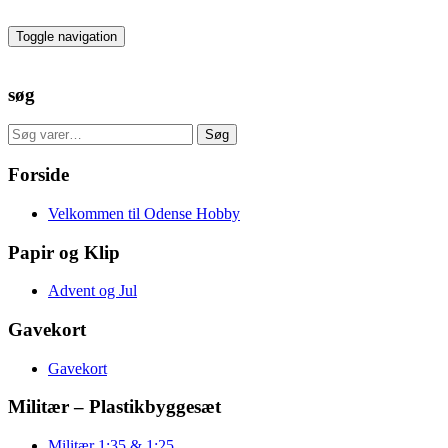
Skip
to
Toggle navigation
the
content
søg
Søg
Søg
efter:
Forside
Velkommen til Odense Hobby
Papir og Klip
Advent og Jul
Gavekort
Gavekort
Militær – Plastikbyggesæt
Militær 1:35 & 1:25