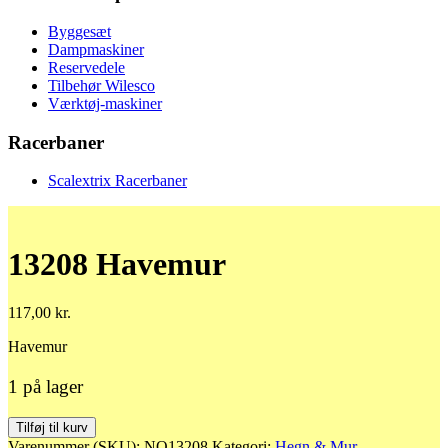
Byggesæt
Dampmaskiner
Reservedele
Tilbehør Wilesco
Værktøj-maskiner
Racerbaner
Scalextrix Racerbaner
13208 Havemur
117,00
kr.
Havemur
1 på lager
13208
Tilføj til kurv
Havemur
Varenummer (SKU):
NO13208
Kategori:
Hegn & Mur