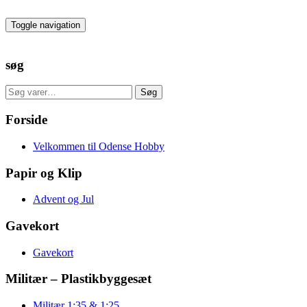
Skip
to
Toggle navigation
the
content
søg
Søg
Søg
efter:
Forside
Velkommen til Odense Hobby
Papir og Klip
Advent og Jul
Gavekort
Gavekort
Militær – Plastikbyggesæt
Militær 1:35 & 1:25