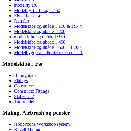
modelfly 1:87
Modelfly 1:144 og 1:450
Fly af balsatræ
Rumfart
Modelskibe og ubåde 1:100 & 1:144
Modelskibe og ubåde 1:200
modelskibe og ubåde 1:350
Modelskibe og ubåde 1:400
Modelskibe og ubåde 1:600 – 1:700
Modelbyggesæt alle størrelse i plastik
Modelskibe i træ
Billingboats
Fittings
Constructo
Constructo Fittings
Skibe 1:87
Turkmodel
Maling, Airbrush og pensler
Hobbyzone Workshop system
Revell Maling