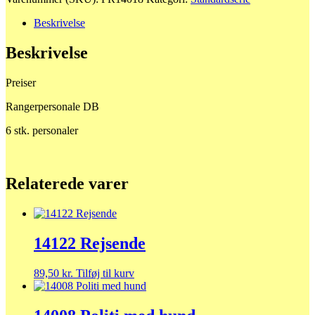
DB
antal
Beskrivelse
Beskrivelse
Preiser
Rangerpersonale DB
6 stk. personaler
Relaterede varer
14122 Rejsende
89,50
kr.
Tilføj til kurv