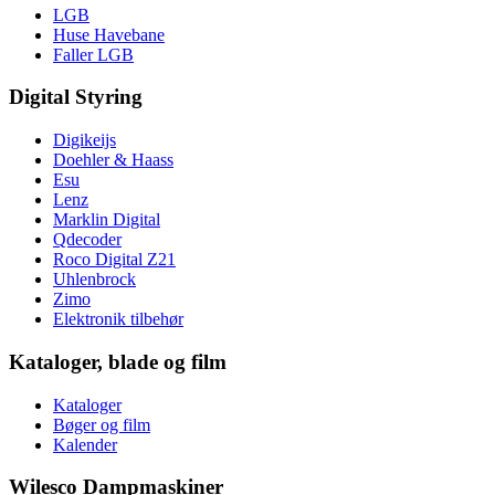
LGB
Huse Havebane
Faller LGB
Digital Styring
Digikeijs
Doehler & Haass
Esu
Lenz
Marklin Digital
Qdecoder
Roco Digital Z21
Uhlenbrock
Zimo
Elektronik tilbehør
Kataloger, blade og film
Kataloger
Bøger og film
Kalender
Wilesco Dampmaskiner