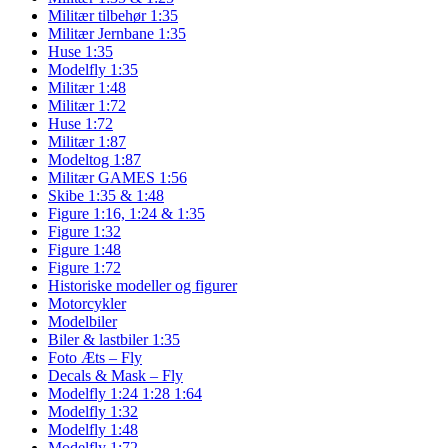
Militær tilbehør 1:35
Militær Jernbane 1:35
Huse 1:35
Modelfly 1:35
Militær 1:48
Militær 1:72
Huse 1:72
Militær 1:87
Modeltog 1:87
Militær GAMES 1:56
Skibe 1:35 & 1:48
Figure 1:16, 1:24 & 1:35
Figure 1:32
Figure 1:48
Figure 1:72
Historiske modeller og figurer
Motorcykler
Modelbiler
Biler & lastbiler 1:35
Foto Æts – Fly
Decals & Mask – Fly
Modelfly 1:24 1:28 1:64
Modelfly 1:32
Modelfly 1:48
Modelfly 1:72