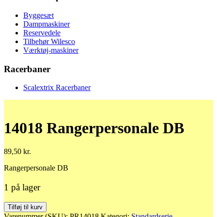
Byggesæt
Dampmaskiner
Reservedele
Tilbehør Wilesco
Værktøj-maskiner
Racerbaner
Scalextrix Racerbaner
14018 Rangerpersonale DB
89,50
kr.
Rangerpersonale DB
1 på lager
14018
Tilføj til kurv
Rangerpersonale
Varenummer (SKU):
PR14018
Kategori:
Standardserie