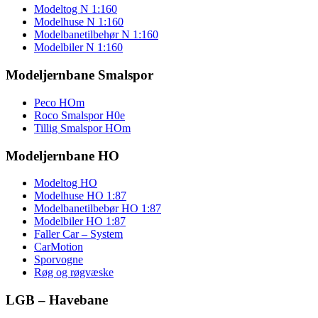
Modeltog N 1:160
Modelhuse N 1:160
Modelbanetilbehør N 1:160
Modelbiler N 1:160
Modeljernbane Smalspor
Peco HOm
Roco Smalspor H0e
Tillig Smalspor HOm
Modeljernbane HO
Modeltog HO
Modelhuse HO 1:87
Modelbanetilbebør HO 1:87
Modelbiler HO 1:87
Faller Car – System
CarMotion
Sporvogne
Røg og røgvæske
LGB – Havebane