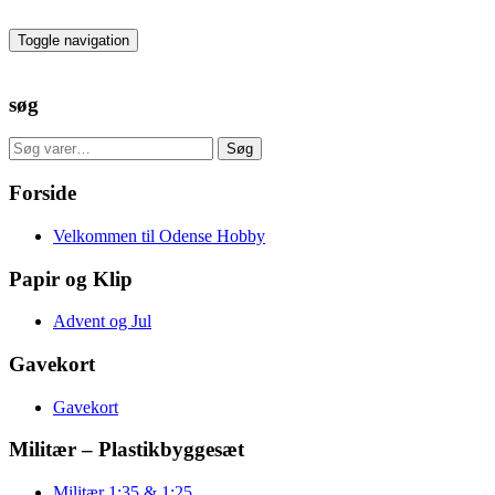
Skip
to
Toggle navigation
the
content
søg
Søg
Søg
efter:
Forside
Velkommen til Odense Hobby
Papir og Klip
Advent og Jul
Gavekort
Gavekort
Militær – Plastikbyggesæt
Militær 1:35 & 1:25