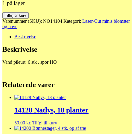
1 på lager
14104
Tilføj til kurv
6
Varenummer (SKU):
NO14104
Kategori:
Laser-Cut minis blomster
stk.
og have
Vand
pileurt
Beskrivelse
antal
Beskrivelse
Vand pileurt, 6 stk , spor HO
Relaterede varer
14128 Natlys, 18 planter
59,00
kr.
Tilføj til kurv