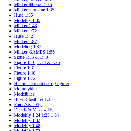
Militær tilbehør 1:35
Militær Jernbane 1:35
Huse 1:35
Modelfly 1:35
Militær 1:48
Militær 1:72
Huse 1:72
Militær 1:87
Modeltog 1:87
Militær GAMES 1:56
Skibe 1:35 & 1:48
Figure 1:16, 1:24 & 1:35
Figure 1:32
Figure 1:48
Figure 1:72
Historiske modeller og figurer
Motorcykler
Modelbiler
Biler & lastbiler 1:35
Foto Æts – Fly
Decals & Mask – Fly
Modelfly 1:24 1:28 1:64
Modelfly 1:32
Modelfly 1:48
Modelfly 1:72