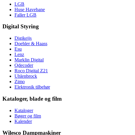
LGB
Huse Havebane
Faller LGB
Digital Styring
Digikeijs
Doehler & Haass
Esu
Lenz
Marklin Digital
Qdecoder
Roco Digital Z21
Uhlenbrock
Zimo
Elektronik tilbehør
Kataloger, blade og film
Kataloger
Bøger og film
Kalender
Wilesco Dampmaskiner