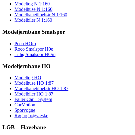
Modeltog N 1:160
Modelhuse N 1:160
Modelbanetilbehør N 1:160
Modelbiler N 1:160
Modeljernbane Smalspor
Peco HOm
Roco Smalspor H0e
Tillig Smalspor HOm
Modeljernbane HO
Modeltog HO
Modelhuse HO 1:87
Modelbanetilbebør HO 1:87
Modelbiler HO 1:87
Faller Car – System
CarMotion
Sporvogne
Røg og røgvæske
LGB – Havebane