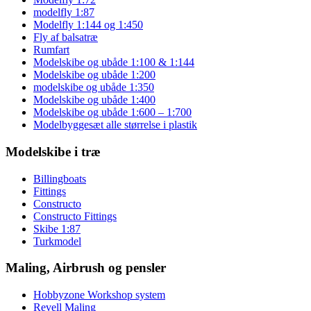
modelfly 1:87
Modelfly 1:144 og 1:450
Fly af balsatræ
Rumfart
Modelskibe og ubåde 1:100 & 1:144
Modelskibe og ubåde 1:200
modelskibe og ubåde 1:350
Modelskibe og ubåde 1:400
Modelskibe og ubåde 1:600 – 1:700
Modelbyggesæt alle størrelse i plastik
Modelskibe i træ
Billingboats
Fittings
Constructo
Constructo Fittings
Skibe 1:87
Turkmodel
Maling, Airbrush og pensler
Hobbyzone Workshop system
Revell Maling