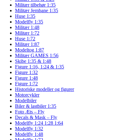
Militær tilbehør 1:35
Militær Jernbane 1:35
Huse 1:35
Modelfly 1:35
Militær 1:48
Militær 1:72
Huse 1:72
Militær 1:87
Modeltog 1:87
Militær GAMES 1:56
Skibe 1:35 & 1:48
Figure 1:16, 1:24 & 1:35
Figure 1:32
Figure 1:48
Figure 1:72
Historiske modeller og figurer
Motorcykler
Modelbiler
Biler & lastbiler 1:35
Foto Æts – Fly
Decals & Mask – Fly
Modelfly 1:24 1:28 1:64
Modelfly 1:32
Modelfly 1:48
Modelfly 1:72