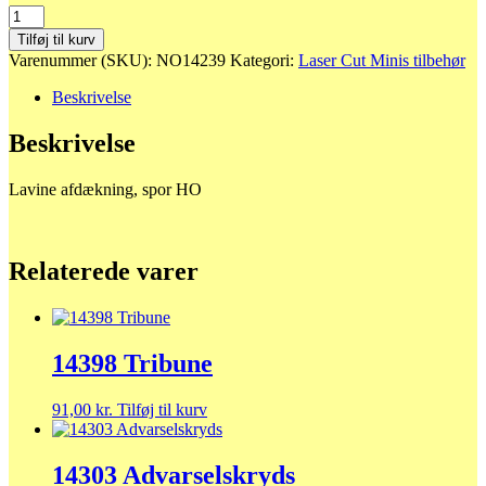
14239
Lavine
Tilføj til kurv
afdækning
Varenummer (SKU):
NO14239
Kategori:
Laser Cut Minis tilbehør
antal
Beskrivelse
Beskrivelse
Lavine afdækning, spor HO
Relaterede varer
14398 Tribune
91,00
kr.
Tilføj til kurv
14303 Advarselskryds