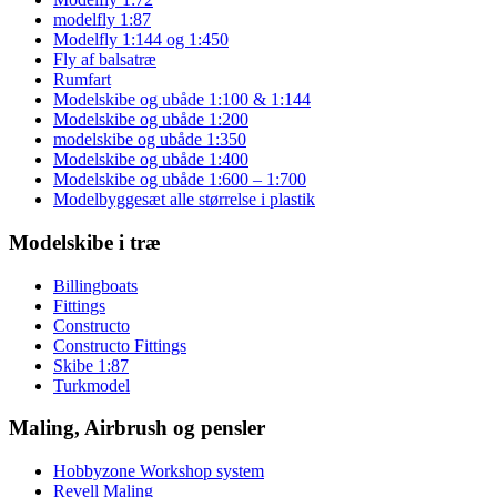
modelfly 1:87
Modelfly 1:144 og 1:450
Fly af balsatræ
Rumfart
Modelskibe og ubåde 1:100 & 1:144
Modelskibe og ubåde 1:200
modelskibe og ubåde 1:350
Modelskibe og ubåde 1:400
Modelskibe og ubåde 1:600 – 1:700
Modelbyggesæt alle størrelse i plastik
Modelskibe i træ
Billingboats
Fittings
Constructo
Constructo Fittings
Skibe 1:87
Turkmodel
Maling, Airbrush og pensler
Hobbyzone Workshop system
Revell Maling