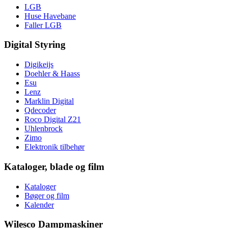
LGB
Huse Havebane
Faller LGB
Digital Styring
Digikeijs
Doehler & Haass
Esu
Lenz
Marklin Digital
Qdecoder
Roco Digital Z21
Uhlenbrock
Zimo
Elektronik tilbehør
Kataloger, blade og film
Kataloger
Bøger og film
Kalender
Wilesco Dampmaskiner