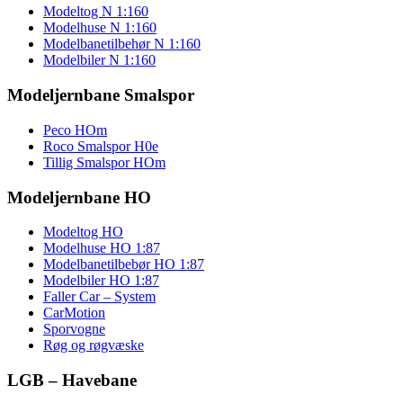
Modeltog N 1:160
Modelhuse N 1:160
Modelbanetilbehør N 1:160
Modelbiler N 1:160
Modeljernbane Smalspor
Peco HOm
Roco Smalspor H0e
Tillig Smalspor HOm
Modeljernbane HO
Modeltog HO
Modelhuse HO 1:87
Modelbanetilbebør HO 1:87
Modelbiler HO 1:87
Faller Car – System
CarMotion
Sporvogne
Røg og røgvæske
LGB – Havebane