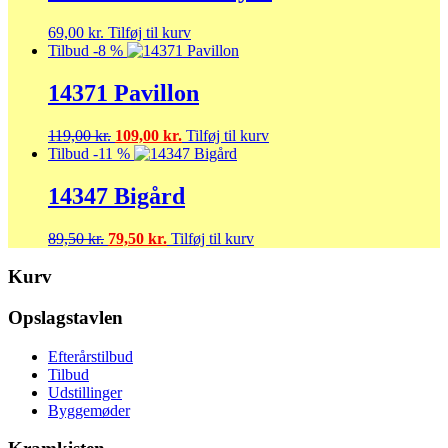
69,00
kr.
Tilføj til kurv
Tilbud -8 %
14371 Pavillon
Den
Den
119,00
kr.
109,00
kr.
Tilføj til kurv
oprindelige
aktuelle
Tilbud -11 %
pris
pris
var:
er:
14347 Bigård
119,00 kr..
109,00 kr..
Den
Den
89,50
kr.
79,50
kr.
Tilføj til kurv
oprindelige
aktuelle
pris
pris
Kurv
var:
er:
89,50 kr..
79,50 kr..
Opslagstavlen
Efterårstilbud
Tilbud
Udstillinger
Byggemøder