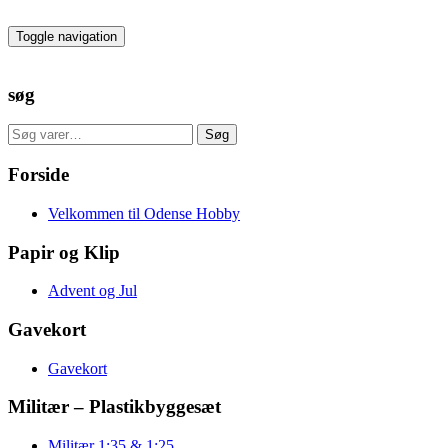
Skip
to
Toggle navigation
the
content
søg
Søg
Søg
efter:
Forside
Velkommen til Odense Hobby
Papir og Klip
Advent og Jul
Gavekort
Gavekort
Militær – Plastikbyggesæt
Militær 1:35 & 1:25