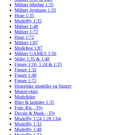
Militær tilbehør 1:35
Militær Jernbane 1:35
Huse 1:35
Modelfly 1:35
Militær 1:48
Militær 1:72
Huse 1:72
Militær 1:87
Modeltog 1:87
Militær GAMES 1:56
Skibe 1:35 & 1:48
Figure 1:16, 1:24 & 1:35
Figure 1:32
Figure 1:48
Figure 1:72
Historiske modeller og figurer
Motorcykler
Modelbiler
Biler & lastbiler 1:35
Foto Æts – Fly
Decals & Mask – Fly
Modelfly 1:24 1:28 1:64
Modelfly 1:32
Modelfly 1:48
Modelfly 1:72