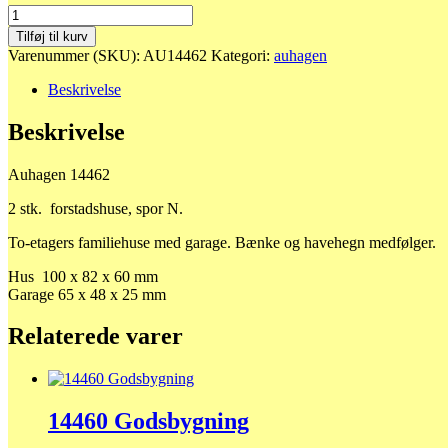
14462
2
Tilføj til kurv
forstadshuse
Varenummer (SKU):
AU14462
Kategori:
auhagen
antal
Beskrivelse
Beskrivelse
Auhagen 14462
2 stk. forstadshuse, spor N.
To-etagers familiehuse med garage. B
ænke og havehegn medfølger.
Hus 100 x 82 x 60 mm
Garage 65 x 48 x 25 mm
Relaterede varer
14460 Godsbygning