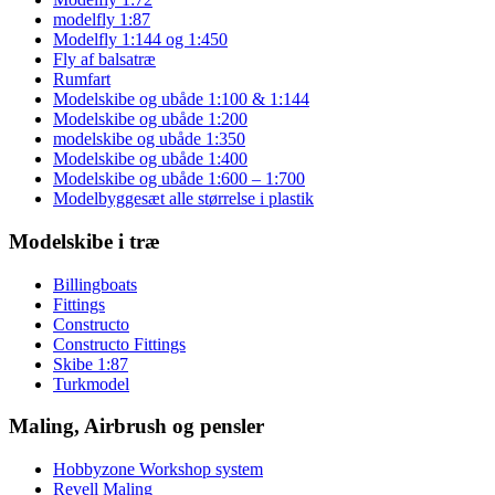
modelfly 1:87
Modelfly 1:144 og 1:450
Fly af balsatræ
Rumfart
Modelskibe og ubåde 1:100 & 1:144
Modelskibe og ubåde 1:200
modelskibe og ubåde 1:350
Modelskibe og ubåde 1:400
Modelskibe og ubåde 1:600 – 1:700
Modelbyggesæt alle størrelse i plastik
Modelskibe i træ
Billingboats
Fittings
Constructo
Constructo Fittings
Skibe 1:87
Turkmodel
Maling, Airbrush og pensler
Hobbyzone Workshop system
Revell Maling