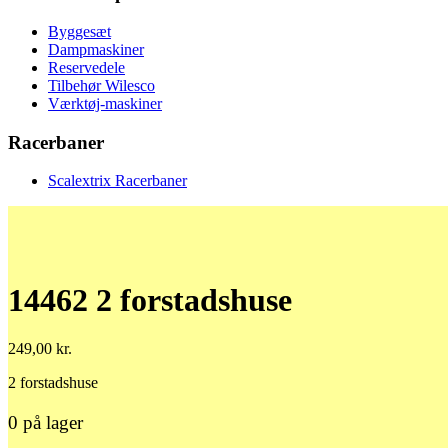
Byggesæt
Dampmaskiner
Reservedele
Tilbehør Wilesco
Værktøj-maskiner
Racerbaner
Scalextrix Racerbaner
14462 2 forstadshuse
249,00
kr.
2 forstadshuse
0 på lager