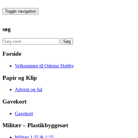
Skip
to
Toggle navigation
the
content
søg
Søg
Søg
efter:
Forside
Velkommen til Odense Hobby
Papir og Klip
Advent og Jul
Gavekort
Gavekort
Militær – Plastikbyggesæt
Militær 1:35 & 1:25