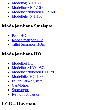
Modeltog N 1:160
Modelhuse N 1:160
Modelbanetilbehør N 1:160
Modelbiler N 1:160
Modeljernbane Smalspor
Peco HOm
Roco Smalspor H0e
Tillig Smalspor HOm
Modeljernbane HO
Modeltog HO
Modelhuse HO 1:87
Modelbanetilbebør HO 1:87
Modelbiler HO 1:87
Faller Car – System
CarMotion
Sporvogne
Røg og røgvæske
LGB – Havebane