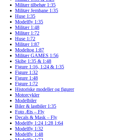
Militær tilbehør 1:35
Militær Jernbane 1:35
Huse 1:35
Modelfly 1:35
Militær 1:48
Militær 1:72
Huse 1:72
Militær 1:87
Modeltog 1:87
Militær GAMES 1:56
Skibe 1:35 & 1:48
Figure 1:16, 1:24 & 1:35
Figure 1:32
Figure 1:48
Figure 1:72
Historiske modeller og figurer
Motorcykler
Modelbiler
Biler & lastbiler 1:35
Foto Æts – Fly
Decals & Mask – Fly
Modelfly 1:24 1:28 1:64
Modelfly 1:32
Modelfly 1:48
Modelfly 1:72