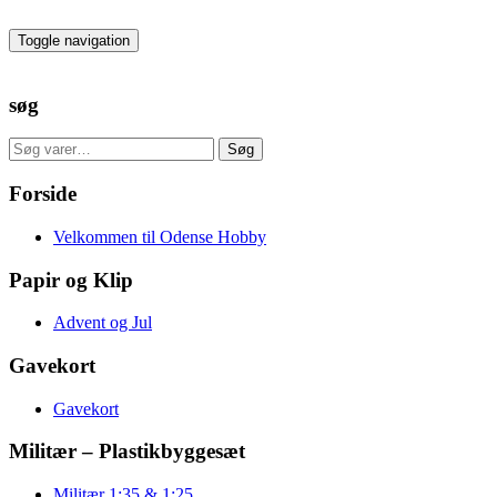
Skip
to
Toggle navigation
the
content
søg
Søg
Søg
efter:
Forside
Velkommen til Odense Hobby
Papir og Klip
Advent og Jul
Gavekort
Gavekort
Militær – Plastikbyggesæt
Militær 1:35 & 1:25