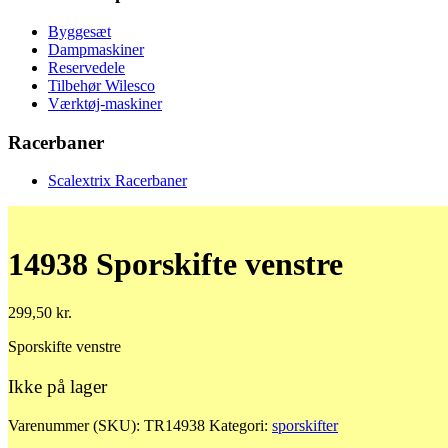
Byggesæt
Dampmaskiner
Reservedele
Tilbehør Wilesco
Værktøj-maskiner
Racerbaner
Scalextrix Racerbaner
14938 Sporskifte venstre
299,50
kr.
Sporskifte venstre
Ikke på lager
Varenummer (SKU):
TR14938
Kategori:
sporskifter