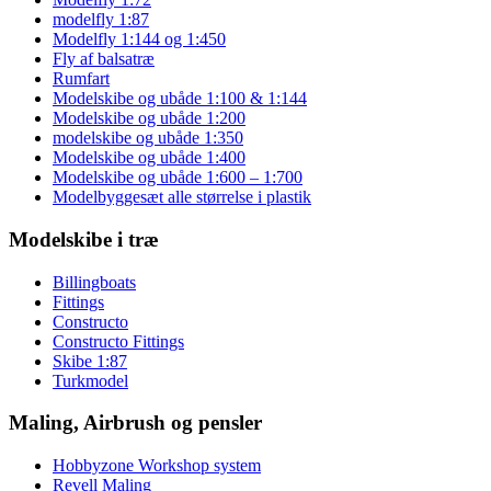
modelfly 1:87
Modelfly 1:144 og 1:450
Fly af balsatræ
Rumfart
Modelskibe og ubåde 1:100 & 1:144
Modelskibe og ubåde 1:200
modelskibe og ubåde 1:350
Modelskibe og ubåde 1:400
Modelskibe og ubåde 1:600 – 1:700
Modelbyggesæt alle størrelse i plastik
Modelskibe i træ
Billingboats
Fittings
Constructo
Constructo Fittings
Skibe 1:87
Turkmodel
Maling, Airbrush og pensler
Hobbyzone Workshop system
Revell Maling