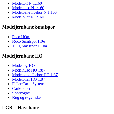
Modeltog N 1:160
Modelhuse N 1:160
Modelbanetilbehør N 1:160
Modelbiler N 1:160
Modeljernbane Smalspor
Peco HOm
Roco Smalspor H0e
Tillig Smalspor HOm
Modeljernbane HO
Modeltog HO
Modelhuse HO 1:87
Modelbanetilbebør HO 1:87
Modelbiler HO 1:87
Faller Car – System
CarMotion
Sporvogne
Røg og røgvæske
LGB – Havebane